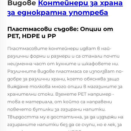
Видове
Контейнери за храна
за еднократна употреба
Пластмасови съдове: Опции от
PET, HDPE и PP
Пластмасовите контейнери идват в най-
различни форми и размери и са станали почти
неизменна част от кухните и шкафовете ни.
Различните видове пластмаса се използват по-
добре за различни храни, което обяснява защо
виждаме толкова много опции в магазините за
хранителни стоки. Вземете PET например -
това е материала, от който са направени
повечето бутилки за газирани напитки.
Твърдостта му е достатъчна, за да издържи на
газираните напитки без да се счупи, но е лек, за