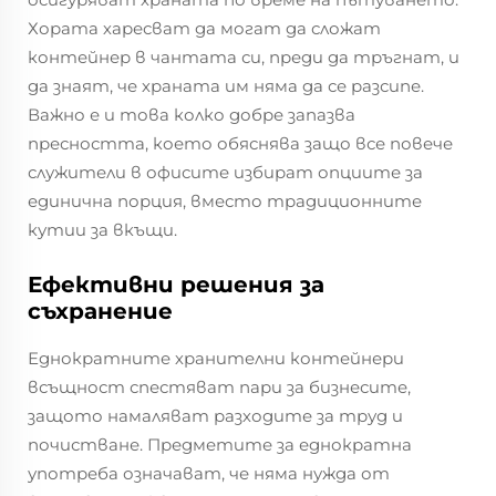
Хората харесват да могат да сложат
контейнер в чантата си, преди да тръгнат, и
да знаят, че храната им няма да се разсипе.
Важно е и това колко добре запазва
пресността, което обяснява защо все повече
служители в офисите избират опциите за
единична порция, вместо традиционните
кутии за вкъщи.
Ефективни решения за
съхранение
Еднократните хранителни контейнери
всъщност спестяват пари за бизнесите,
защото намаляват разходите за труд и
почистване. Предметите за еднократна
употреба означават, че няма нужда от