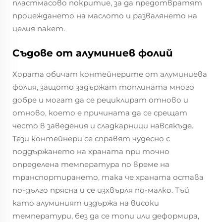
пластмасово покритие, за да предотвратят
процеждането на маслото и развалянето на
целия пакет.
Съдове от алуминиев фолий
Хората обичат контейнерите от алуминиева
фолия, защото задържат топлината много
добре и могат да се рециклират отново и
отново, което е причината да се срещат
често в заведения и сладкарници навсякъде.
Тези контейнери се справят чудесно с
поддържането на храната при точно
определена температура по време на
транспортирането, така че храната остава
по-дълго прясна и се изхвърля по-малко. Тъй
като алуминият издържа на високи
температури, без да се топи или деформира,