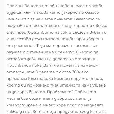
Преминаването от обикновени пластмасови
изделия към такива като захарното багасо
има смисъл за нашата планета. Багасото се
получава от остатъците на захарното цвекло
след производството на сок, а съществуват и
множество други алтернативи, произведени
от растения. Тези материали наистина се
разлагат с течение на времето, вместо да
остават завинаги на депата за отпадъци.
Проучвания показват, че можем да намалим
отпадъците в депата с около 30%, ако
преминем към такива компостируеми опции,
което би помогнало значително за намаляване
на замърсяването. Проблемът? Повечето
места все още нямат добри системи за
компостиране, а много хора просто не знаят
какво да правят с тези продукти, след като са