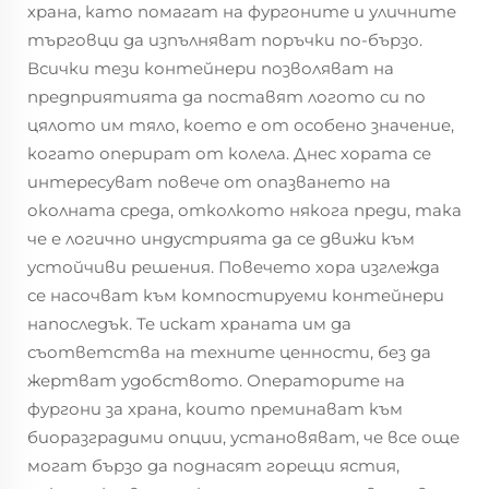
храна, като помагат на фургоните и уличните
търговци да изпълняват поръчки по-бързо.
Всички тези контейнери позволяват на
предприятията да поставят логото си по
цялото им тяло, което е от особено значение,
когато оперират от колела. Днес хората се
интересуват повече от опазването на
околната среда, отколкото някога преди, така
че е логично индустрията да се движи към
устойчиви решения. Повечето хора изглежда
се насочват към компостируеми контейнери
напоследък. Те искат храната им да
съответства на техните ценности, без да
жертват удобството. Операторите на
фургони за храна, които преминават към
биоразградими опции, установяват, че все още
могат бързо да поднасят горещи ястия,