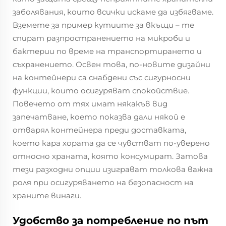
заболявания, които всички искаме да избягваме.
Вземете за пример кутиите за вкъщи – те
спират разпространението на микроби и
бактерии по време на транспортирането и
съхранението. Освен това, по-новите дизайни
на контейнери са снабдени със сигурносни
функции, които осигуряват спокойствие.
Повечето от тях имат някакъв вид
запечатване, което показва дали някой е
отварял контейнера преди доставката,
което кара хората да се чувстват по-уверено
относно храната, която консумират. Затова
тези разходни опции изиграват толкова важна
роля при осигуряването на безопасност на
храните винаги.
Удобство за потребление по път