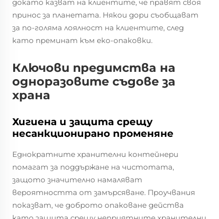
докато казват на клиентите, че правят своя
принос за планетата. Някои дори съобщават
за по-голяма лоялност на клиентите, след
като преминат към еко-опаковки.
Ключови предимства на
одноразовите съдове за
храна
Хигиена и защита срещу
несанкционирано променяне
Еднократните хранителни контейнери
помагат за поддържане на чистотата,
защото значително намаляват
вероятността от замърсяване. Проучвания
показват, че доброто опаковане действа
като защита срещу неприятните хранителни