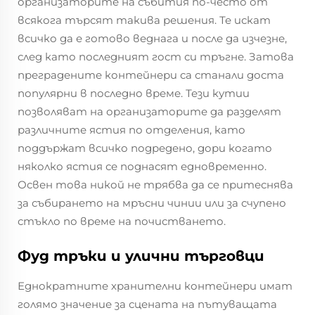
организаторите на събития по-често от
всякога търсят такива решения. Те искат
всичко да е готово веднага и после да изчезне,
след като последният гост си тръгне. Затова
преградените контейнери са станали доста
популярни в последно време. Тези кутии
позволяват на организаторите да разделят
различните ястия по отделения, като
поддържат всичко подредено, дори когато
няколко ястия се поднасят едновременно.
Освен това никой не трябва да се притеснява
за събирането на мръсни чинии или за счупено
стъкло по време на почистването.
Фуд тръки и улични търговци
Еднократните хранителни контейнери имат
голямо значение за сцената на пътуващата