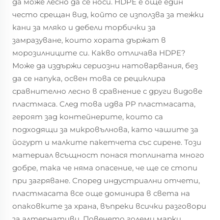
да може лесно да се носи. HDPE е още един
често срещан вид, който се използва за тежки
кани за мляко и дебели торбички за
замразуване, които хората държат в
морозилниците си. Какво отличава HDPE?
Може да издържи сериозни натоварвания, без
да се напука, освен това се рециклира
сравнително лесно в сравнение с други видове
пластмаса. След това идва PP пластмасата,
героят зад контейнерите, които са
подходящи за микровълнова, като чашите за
йогурт и малките пакетчета със сирене. Този
материал всъщност понася топлината много
добре, така че няма опасение, че ще се стопи
при загряване. Според индустриални отчети,
пластмасата все още доминира в света на
опаковките за храна, въпреки всички разговори
за алтернативи. Повечето големи марки