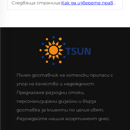
Следваща страница:
Как да изберете правилния одноразов съдове за храна
Пълен доставчик на хотелски припаси с
упор на качество и надеждност.
Предлагаме разходни стоки,
персонализирани дизайни и бърза
доставка за клиенти по целия свят.
Разгледайте нашия асортимент днес.