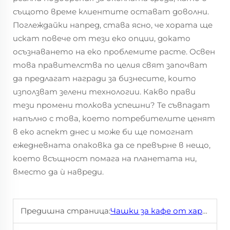
същото време клиентите остават доволни.
Поглеждайки напред, става ясно, че хората ще
искат повече от тези еко опции, докато
осъзнаването на еко проблемите расте. Освен
това правителства по целия свят започват
да предлагат награди за бизнесите, които
използват зелени технологии. Какво прави
тези промени толкова успешни? Те съвпадат
напълно с това, което потребителите ценят
в еко аспект днес и може би ще помогнат
ежедневната опаковка да се превърне в нещо,
което всъщност помага на планетата ни,
вместо да ѝ навреди.
Предишна страница:
Чашки за кафе от хартия с персонализирано принт за марки