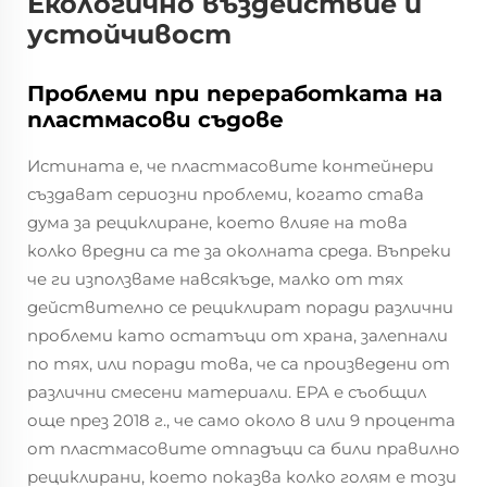
Екологично въздействие и
устойчивост
Проблеми при переработката на
пластмасови съдове
Истината е, че пластмасовите контейнери
създават сериозни проблеми, когато става
дума за рециклиране, което влияе на това
колко вредни са те за околната среда. Въпреки
че ги използваме навсякъде, малко от тях
действително се рециклират поради различни
проблеми като остатъци от храна, залепнали
по тях, или поради това, че са произведени от
различни смесени материали. EPA е съобщил
още през 2018 г., че само около 8 или 9 процента
от пластмасовите отпадъци са били правилно
рециклирани, което показва колко голям е този