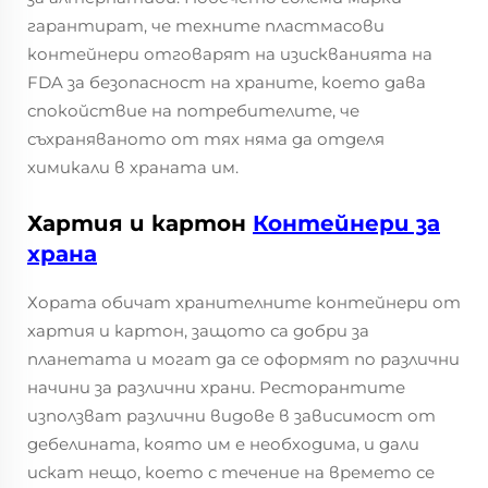
гарантират, че техните пластмасови
контейнери отговарят на изискванията на
FDA за безопасност на храните, което дава
спокойствие на потребителите, че
съхраняваното от тях няма да отделя
химикали в храната им.
Хартия и картон
Контейнери за
храна
Хората обичат хранителните контейнери от
хартия и картон, защото са добри за
планетата и могат да се оформят по различни
начини за различни храни. Ресторантите
използват различни видове в зависимост от
дебелината, която им е необходима, и дали
искат нещо, което с течение на времето се