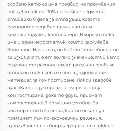
особено като се има предвид, че проучвания
показват около 30% по-малко предмети,
отивайки в депа за отпадъци, когато
регионите редовно преминат към
компостируеми контейнери. Въпреки това,
има и един недостатък, който заслужава
внимание. Начинът, по който контейнерите
се изхвърлят, е от голямо значение, тъй като
различните региони имат различни правила
относно това кое се счита за допустим
материал за компостиране. Някои градове
изискват индустриални съоръжения за
компостиране, докато други приемат
компостиране в домашни условия. За
ресторанти и кафета, които искат да
преминат към по-екологични решения,
използването на биоразградими опаковки е