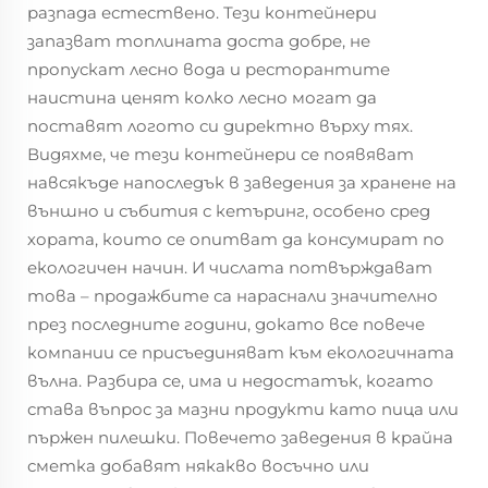
разпада естествено. Тези контейнери
запазват топлината доста добре, не
пропускат лесно вода и ресторантите
наистина ценят колко лесно могат да
поставят логото си директно върху тях.
Видяхме, че тези контейнери се появяват
навсякъде напоследък в заведения за хранене на
външно и събития с кетъринг, особено сред
хората, които се опитват да консумират по
екологичен начин. И числата потвърждават
това – продажбите са нараснали значително
през последните години, докато все повече
компании се присъединяват към екологичната
вълна. Разбира се, има и недостатък, когато
става въпрос за мазни продукти като пица или
пържен пилешки. Повечето заведения в крайна
сметка добавят някакво восъчно или