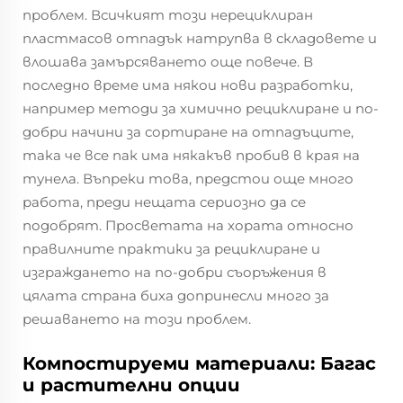
проблем. Всичкият този нерециклиран
пластмасов отпадък натрупва в складовете и
влошава замърсяването още повече. В
последно време има някои нови разработки,
например методи за химично рециклиране и по-
добри начини за сортиране на отпадъците,
така че все пак има някакъв пробив в края на
тунела. Въпреки това, предстои още много
работа, преди нещата сериозно да се
подобрят. Просветата на хората относно
правилните практики за рециклиране и
изграждането на по-добри съоръжения в
цялата страна биха допринесли много за
решаването на този проблем.
Компостируеми материали: Багас
и растителни опции