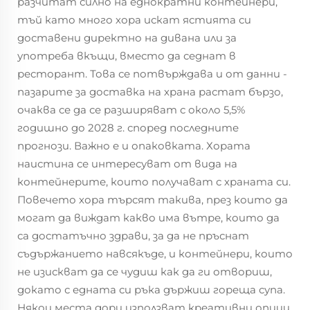
разчитат силно на еднократни контейнери,
тъй като много хора искат ястията си
доставени директно на дивана или за
употреба вкъщи, вместо да седнат в
ресторант. Това се потвърждава и от данни -
пазарите за доставка на храна растат бързо,
очаква се да се разширяват с около 5,5%
годишно до 2028 г. според последните
прогнози. Важно е и опаковката. Хората
наистина се интересуват от вида на
контейнерите, които получават с храната си.
Повечето хора търсят такива, през които да
могат да виждат какво има вътре, които да
са достатъчно здрави, за да не пръснат
съдържанието навсякъде, и контейнери, които
не изискват да се чудиш как да ги отвориш,
докато с едната си ръка държиш гореща супа.
Някои места дори използват креативни опции