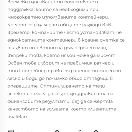
времево изискващото почистване и
поддръжка, които са необходими при
многократно използваните контейнери.
Когато се разгледат общите разходи във
времето, компаниите често установяват, че
еднократните контейнери в крайна сметка се
оказват по-евтини на дългосрочен план,
въпреки това, което някои може да мислят.
Освен това изборът на правилния размер и
тип контейнер прави съхранението много по-
лесно и води до по-малко общо отпадъци в
операциите. Оптимизирането на тези
аспекти помага да се запази здравината на
финансовите резултати, без да се жертва
качеството на услугата, което клиентите
очакват.