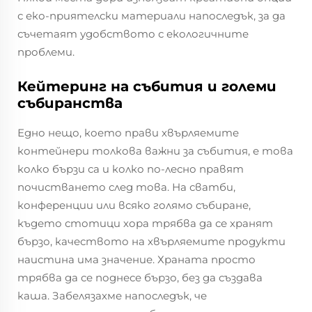
с еко-приятелски материали напоследък, за да
съчетаят удобството с екологичните
проблеми.
Кейтеринг на събития и големи
събиранства
Едно нещо, което прави хвърляемите
контейнери толкова важни за събития, е това
колко бързи са и колко по-лесно правят
почистването след това. На сватби,
конференции или всяко голямо събиране,
където стотици хора трябва да се хранят
бързо, качеството на хвърляемите продукти
наистина има значение. Храната просто
трябва да се поднесе бързо, без да създава
каша. Забелязахме напоследък, че