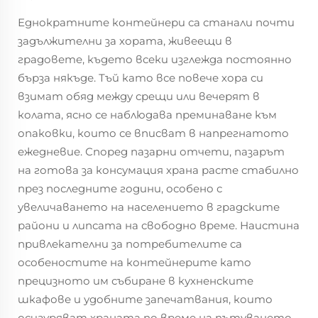
Еднократните контейнери са станали почти
задължителни за хората, живеещи в
градовете, където всеки изглежда постоянно
бърза някъде. Тъй като все повече хора си
взимат обяд между срещи или вечерят в
колата, ясно се наблюдава преминаване към
опаковки, които се вписват в напрегнатото
ежедневие. Според пазарни отчети, пазарът
на готова за консумация храна расте стабилно
през последните години, особено с
увеличаването на населението в градските
райони и липсата на свободно време. Наистина
привлекателни за потребителите са
особеностите на контейнерите като
прецизното им събиране в кухненските
шкафове и удобните запечатвания, които
осигуряват храната по време на пътуването.