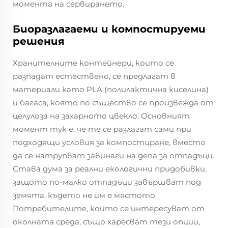
момента на сервирането.
Биоразлагаеми и компостируеми
решения
Хранителните контейнери, които се
разпадат естествено, се предлагат в
материали като PLA (полилактична киселина)
и багаса, която по същество се произвежда от
целулоза на захарното цвекло. Основният
момент тук е, че те се разлагат сами при
подходящи условия за компостиране, вместо
да се натрупват завинаги на депа за отпадъци.
Става дума за реални екологични придобивки,
защото по-малко отпадъци завършват под
земята, където не им е мястото.
Потребителите, които се интересуват от
околната среда, също харесват тези опции,