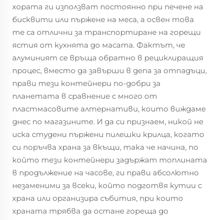
хората ги използват постоянно при печене на
бисквити или пържене на меса, а освен това
те са отлични за транспортиране на горещи
ястия от кухнята до масата. Фактът, че
алуминият се връща обратно в рециклиращия
процес, вместо да завърши в депа за отпадъци,
прави тези контейнери по-добри за
планетата в сравнение с много от
пластмасовите алтернативи, които виждаме
днес по магазините. И да си признаем, никой не
иска студени пържени пилешки крилца, когато
си поръчва храна за вкъщи, така че начина, по
който тези контейнери задържат топлината
в продължение на часове, ги прави абсолютно
незаменими за всеки, който подготвя кутии с
храна или организира събития, при които
храната трябва да остане гореща до