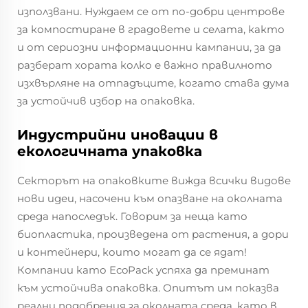
използвани. Нуждаем се от по-добри центрове
за компостиране в градовете и селата, както
и от сериозни информационни кампании, за да
разберат хората колко е важно правилното
изхвърляне на отпадъците, когато става дума
за устойчив избор на опаковка.
Индустрийни иновации в
екологичната упаковка
Секторът на опаковките вижда всички видове
нови идеи, насочени към опазване на околната
среда напоследък. Говорим за неща като
биопластика, произведена от растения, а дори
и контейнери, които могат да се ядат!
Компании като EcoPack успяха да преминат
към устойчива опаковка. Опитът им показва
реални подобрения за околната среда, като в