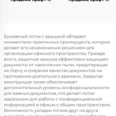
бумажной сумки с
бумажной сумки с
логотипом на заказ с
логотипом на заказ с
возможностью
возможностью
нанесения принта
нанесения принта
для упаковки
для упаковки
новогодней/
новогодней/
Бумажный лоток с крышкой обладает
рождественской еды
рождественской еды
множеством практичных преимуществ, которые
в гофрокarton
в пластиковую
делают его незаменимым решением для
упаковку
организации офисного пространства. Прежде
всего, защитная крышка эффективно защищает
документы от накопления пыли, предотвращая
их порчу и сохраняя качество документов на
протяжении длительного времени. Закрытая
конструкция также обеспечивает
дополнительный уровень конфиденциальности
для важных документов, что делает лоток
идеальным для работы с конфиденциальной
информацией в офисах с общим пространством.
Возможность укладки лотков друг на друга