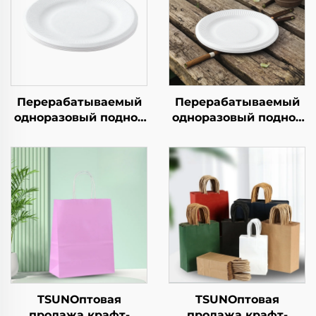
Перерабатываемый
Перерабатываемый
одноразовый поднос
одноразовый поднос
из крафт-бумаги для
из крафт-бумаги для
салатов, закусок,
салатов, закусок,
суши, пиццы, хлеба,
суши, пиццы, хлеба,
конфет, шоколада
конфет, шоколада
или гамбургеров —
или гамбургеров —
для общепита и
для общепита и
крафтовых целей
крафтовых целей
TSUNОптовая
TSUNОптовая
продажа крафт-
продажа крафт-