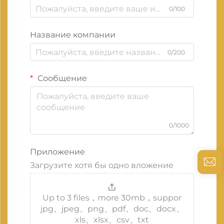
0/100
Название компании
0/200
Сообщение
0/1000
Приложение
Загрузите хотя бы одно вложение
Up to 3 files，more 30mb，suppor
jpg、jpeg、png、pdf、doc、docx、
xls、xlsx、csv、txt