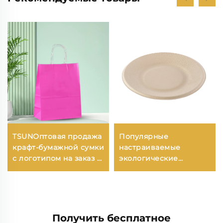
TSUNОптовая продажа
Популярные
крафт-бумажной сумки
настраиваемые
с логотипом на заказ с
экологические
возможностью
крафтовые бумажные
нанесения принта для
одноразовые емкости
упаковки новогодней/
и тарелки для отелей
рождественской еды в
и ресторанов
пластиковую упаковку
Получить бесплатное