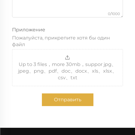
0/1000
Приложение
Пожалуйста, прикрепите хотя бы один
файл
Up to 3 files，more 30mb，suppor jpg、
jpeg、png、pdf、doc、docx、xls、xlsx、
csv、txt
Отправить