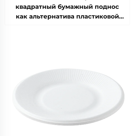
квадратный бумажный поднос
как альтернатива пластиковой
посуде для пищи, пиццы,
бутербродов или конфет с
круглым/овалным рисунком