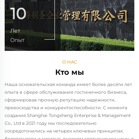
10
Лет
Опыт
О НАС
Кто мы
Наша основательская команда имеет более десяти лет
опыта в сфере обслуживания гостиничного бизнеса,
сформировав прочную репутацию надежности,
превосходства и конкурентоспособности. С момента
создания Shanghai Tongsheng Enterprise & Management
Co., Ltd в 2021 году мы последовательно
сосредоточились на четырех
ключевых принципах:
безопасности
и гигиене, высоком соотношении цены и