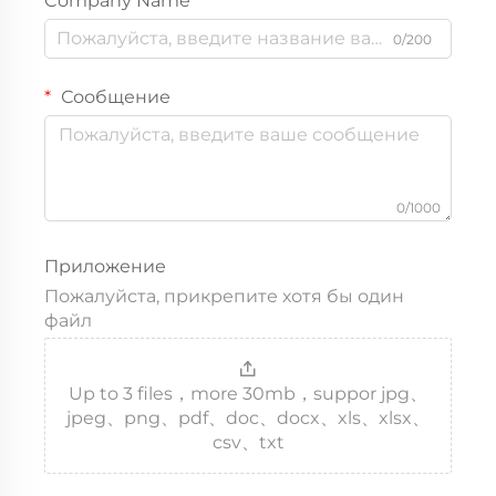
Company Name
0/200
Сообщение
0/1000
Приложение
Пожалуйста, прикрепите хотя бы один
файл
Up to 3 files，more 30mb，suppor jpg、
jpeg、png、pdf、doc、docx、xls、xlsx、
csv、txt