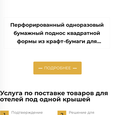
Перфорированный одноразовый
бумажный поднос квадратной
формы из крафт-бумаги для
салата, закусок, суши,
бутербродов, хлеба, конфет,
шоколада, печенья, корма для
ПОДРОБНЕЕ
животных и т.д.
Услуга по поставке товаров для
отелей под одной крышей
Подтверждение
Решение для