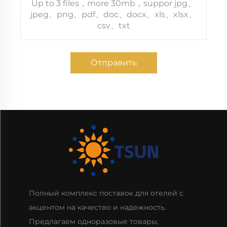
Up to 3 files，more 30mb，suppor jpg、
jpeg、png、pdf、doc、docx、xls、xlsx、
csv、txt
Отправить
Полный комплекс поставок для отелей с
акцентом на качество и надежность.
Предлагаем одноразовые товары,