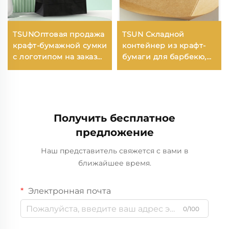
TSUNОптовая продажа
TSUN Складной
крафт-бумажной сумки
контейнер из крафт-
с логотипом на заказ
бумаги для барбекю,
для упаковки
картофеля фри,
новогодней/
жареной курицы,
рождественской еды с
колбасы и крылышек.
возможностью
Открытая тарелка для
нанесения принта
ужина в комплекте.
Получить бесплатное
предложение
Наш представитель свяжется с вами в
ближайшее время.
Электронная почта
0/100