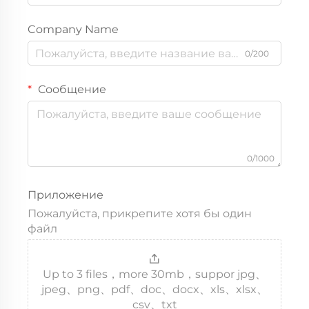
Company Name
0/200
Сообщение
0/1000
Приложение
Пожалуйста, прикрепите хотя бы один
файл
Up to 3 files，more 30mb，suppor jpg、
jpeg、png、pdf、doc、docx、xls、xlsx、
csv、txt