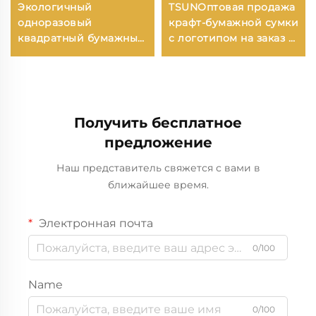
Экологичный
TSUNОптовая продажа
одноразовый
крафт-бумажной сумки
квадратный бумажный
с логотипом на заказ с
поднос как
возможностью
альтернатива
нанесения принта для
пластиковой посуде
упаковки новогодней/
для пищи, пиццы,
рождественской еды в
бутербродов или
гофрокarton
Получить бесплатное
конфет с круглым/
предложение
овалным рисунком
Наш представитель свяжется с вами в
ближайшее время.
Электронная почта
0/100
Name
0/100