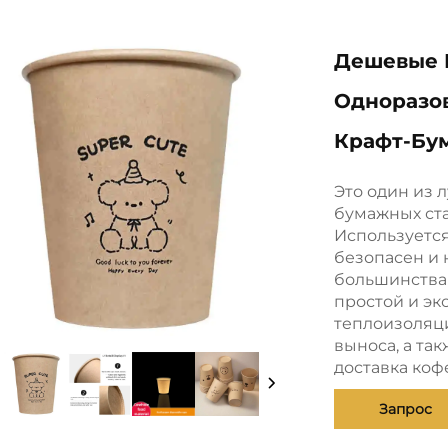
Дешевые 
Одноразо
Крафт-Бу
Это один из
бумажных ста
Используется
безопасен и 
большинства 
простой и эк
теплоизоляци
выноса, а так
доставка коф
Запрос