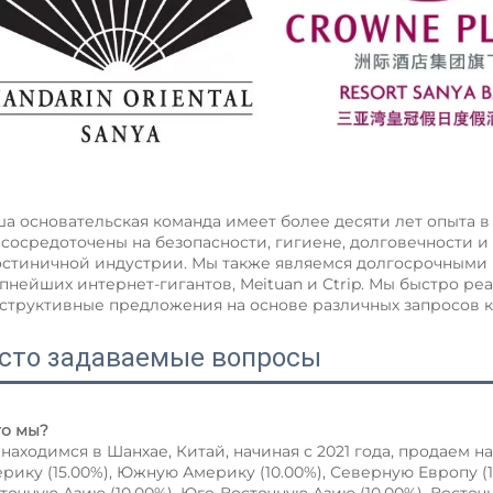
а основательская команда имеет более десяти лет опыта в
сосредоточены на безопасности, гигиене, долговечности и
остиничной индустрии. Мы также являемся долгосрочными 
пнейших интернет-гигантов, Meituan и Ctrip. Мы быстро р
структивные предложения на основе различных запросов к
сто задаваемые вопросы
Кто мы? 
находимся в Шанхае, Китай, начиная с 2021 года, продаем н
рику (15.00%), Южную Америку (10.00%), Северную Европу (1
точную Азию (10.00%), Юго-Восточную Азию (10.00%), Восточ