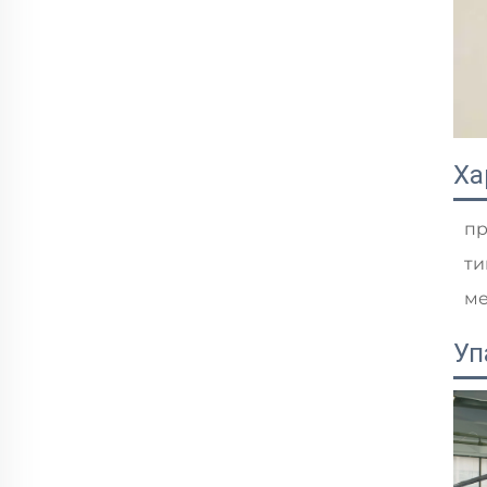
Ха
пр
ти
ме
Уп