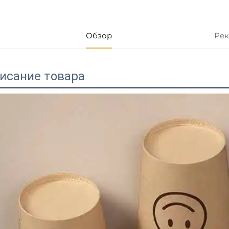
Обзор
Рек
исание товара