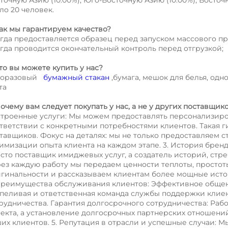
ло 20 человек. 
Как мы гарантируем качество? 
гда предоставляется образец перед запуском массового пр
гда проводится окончательный контроль перед отгрузкой; 
Что вы можете купить у нас? 
оразовый   
бумажный стакан 
,бумага, мешок для белья, одн
та 
Почему вам следует покупать у нас, а не у других поставщик
троенные услуги: Мы можем предоставлять персонализиро
тветствии с конкретными потребностями клиентов. Такая ги
тавщиков. Фокус на деталях: мы не только предоставляем ст
имизации опыта клиента на каждом этапе. 3. История брен
сто поставщик имиджевых услуг, а создатель историй, стре
ез каждую работу мы передаем ценности теплоты, простоты
гинальности и рассказываем клиентам более мощные истор
Преимущества обслуживания клиентов: Эффективное общени
пеливая и ответственная команда службы поддержки клиен
рудничества. Гарантия долгосрочного сотрудничества: Рабо
екта, а установление долгосрочных партнерских отношений
их клиентов. 5. Репутация в отрасли и успешные случаи: 