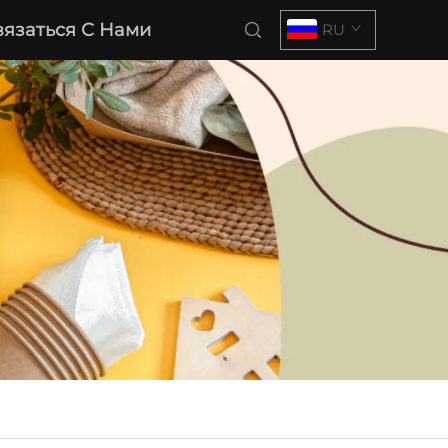
вязаться С Нами
RU