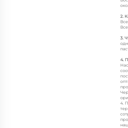
око
2. 
Все
Все
3. 
одн
пас
4. 
Нас
соо
пос
опт
про
Чер
ори
4. 
тер
сот
про
наш