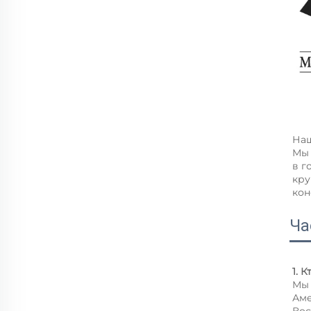
Наш
Мы 
в г
кру
кон
Ча
1. 
Мы 
Аме
Вос