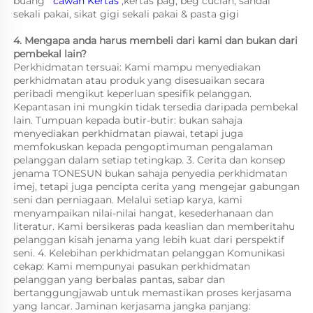
buang   
cawan Kertas 
,kertas pag, beg cucian, sandal 
sekali pakai, sikat gigi sekali pakai & pasta gigi 
4. Mengapa anda harus membeli dari kami dan bukan dari 
pembekal lain?   
Perkhidmatan tersuai: Kami mampu menyediakan 
perkhidmatan atau produk yang disesuaikan secara 
peribadi mengikut keperluan spesifik pelanggan. 
Kepantasan ini mungkin tidak tersedia daripada pembekal 
lain. Tumpuan kepada butir-butir: bukan sahaja 
menyediakan perkhidmatan piawai, tetapi juga 
memfokuskan kepada pengoptimuman pengalaman 
pelanggan dalam setiap tetingkap. 3. Cerita dan konsep 
jenama TONESUN bukan sahaja penyedia perkhidmatan 
imej, tetapi juga pencipta cerita yang mengejar gabungan 
seni dan perniagaan. Melalui setiap karya, kami 
menyampaikan nilai-nilai hangat, kesederhanaan dan 
literatur. Kami bersikeras pada keaslian dan memberitahu 
pelanggan kisah jenama yang lebih kuat dari perspektif 
seni. 4. Kelebihan perkhidmatan pelanggan Komunikasi 
cekap: Kami mempunyai pasukan perkhidmatan 
pelanggan yang berbalas pantas, sabar dan 
bertanggungjawab untuk memastikan proses kerjasama 
yang lancar. Jaminan kerjasama jangka panjang: 