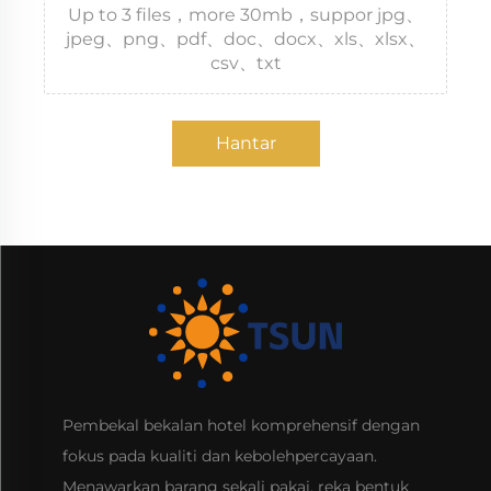
Up to 3 files，more 30mb，suppor jpg、
jpeg、png、pdf、doc、docx、xls、xlsx、
csv、txt
Hantar
Pembekal bekalan hotel komprehensif dengan
fokus pada kualiti dan kebolehpercayaan.
Menawarkan barang sekali pakai, reka bentuk