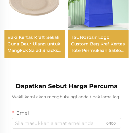
Baki Kertas Kraft Sekali
TSUNGrosir Logo
Guna Daur Ulang untuk
Custom Beg Kraf Kertas
Mangkuk Salad Snacks
Tote Permukaan Sablon
Sushi Pizza Roti Permen
Tahun Baru/Kristmas
Cokelat Hamburger -
Pengambilan Makanan
untuk Penyediaan
Kotak Pengiriman
Makanan dan Kerajinan
Dapatkan Sebut Harga Percuma
Wakil kami akan menghubungi anda tidak lama lagi.
Emel
0/100