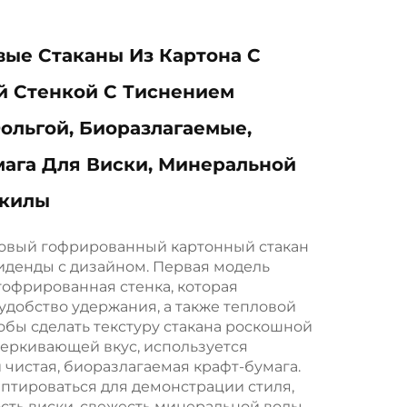
ые Стаканы Из Картона С
й Стенкой С Тиснением
ольгой, Биоразлагаемые,
ага Для Виски, Минеральной
екилы
зовый гофрированный картонный стакан
иденды с дизайном. Первая модель
о гофрированная стенка, которая
удобство удержания, а также тепловой
обы сделать текстуру стакана роскошной
черкивающей вкус, используется
 чистая, биоразлагаемая крафт-бумага.
птироваться для демонстрации стиля,
ость виски, свежесть минеральной воды