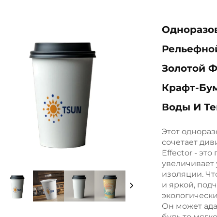
Одноразов
Рельефно
Золотой Ф
Крафт-Бум
Воды И Т
Этот однора
сочетает див
Effector - эт
увеличивает 
изоляции. Чт
и яркой, под
экологически
Он может ада
будь то мягк