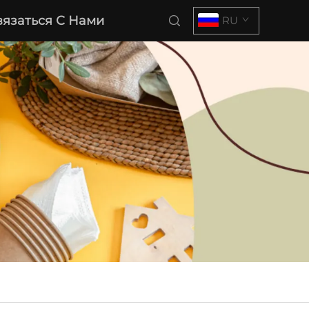
вязаться С Нами
RU