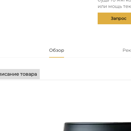
или мощь тек
Запрос
Обзор
Рек
исание товара