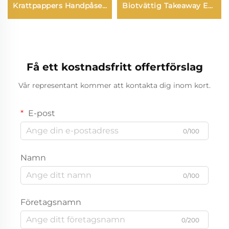
Krattpappers Handpåse
Biotvättig Takeaway En
Skärmpressad Yta
gångsbrukstea Kaffe
Nyår/jul Takeaway Mat
Dubbelväggspapper
Plastförpackning
Cups
Få ett kostnadsfritt offertförslag
Vår representant kommer att kontakta dig inom kort.
E-post
0/100
Namn
0/100
Företagsnamn
0/200