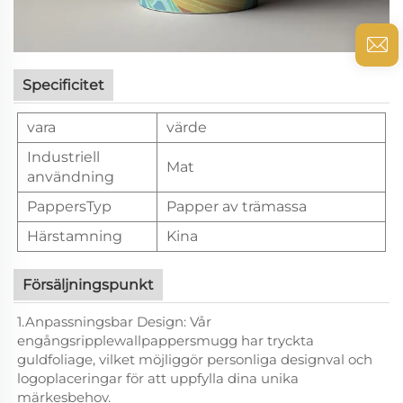
Specificitet
vara
värde
Industriell
Mat
användning
PappersTyp
Papper av trämassa
Härstamning
Kina
Försäljningspunkt
1.Anpassningsbar Design: Vår
engångsripplewallpappersmugg har tryckta
guldfoliage, vilket möjliggör personliga designval och
logoplaceringar för att uppfylla dina unika
märkesbehov.