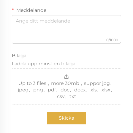
Meddelande
0/1000
Bilaga
Ladda upp minst en bilaga
Up to 3 files，more 30mb，suppor jpg、
jpeg、png、pdf、doc、docx、xls、xlsx、
csv、txt
Skicka