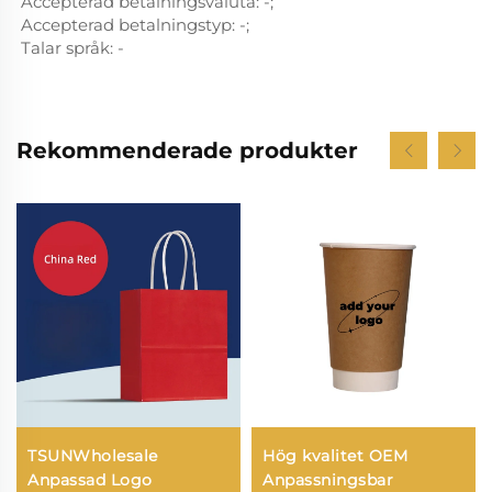
Accepterad betalningsvaluta: -;
Accepterad betalningstyp: -;
Talar språk: -
Rekommenderade produkter
TSUNWholesale
Hög kvalitet OEM
Anpassad Logo
Anpassningsbar