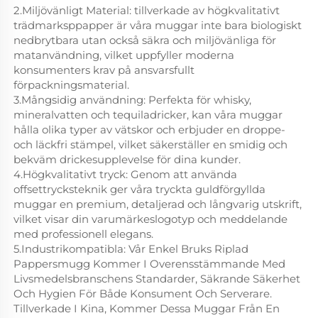
2.Miljövänligt Material: tillverkade av högkvalitativt
trädmarksppapper är våra muggar inte bara biologiskt
nedbrytbara utan också säkra och miljövänliga för
matanvändning, vilket uppfyller moderna
konsumenters krav på ansvarsfullt
förpackningsmaterial.
3.Mångsidig användning: Perfekta för whisky,
mineralvatten och tequiladricker, kan våra muggar
hålla olika typer av vätskor och erbjuder en droppe-
och läckfri stämpel, vilket säkerställer en smidig och
bekväm drickesupplevelse för dina kunder.
4.Högkvalitativt tryck: Genom att använda
offsettrycksteknik ger våra tryckta guldförgyllda
muggar en premium, detaljerad och långvarig utskrift,
vilket visar din varumärkeslogotyp och meddelande
med professionell elegans.
5.Industrikompatibla: Vår Enkel Bruks Riplad
Pappersmugg Kommer I Overensstämmande Med
Livsmedelsbranschens Standarder, Säkrande Säkerhet
Och Hygien För Både Konsument Och Serverare.
Tillverkade I Kina, Kommer Dessa Muggar Från En