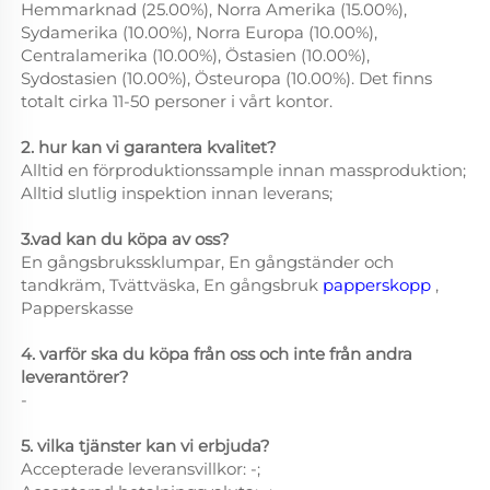
Hemmarknad (25.00%), Norra Amerika (15.00%),
Sydamerika (10.00%), Norra Europa (10.00%),
Centralamerika (10.00%), Östasien (10.00%),
Sydostasien (10.00%), Östeuropa (10.00%). Det finns
totalt cirka 11-50 personer i vårt kontor.
2. hur kan vi garantera kvalitet?
Alltid en förproduktionssample innan massproduktion;
Alltid slutlig inspektion innan leverans;
3.vad kan du köpa av oss?
En gångsbrukssklumpar, En gångständer och
tandkräm, Tvättväska, En gångsbruk
papperskopp
,
Papperskasse
4. varför ska du köpa från oss och inte från andra
leverantörer?
-
5. vilka tjänster kan vi erbjuda?
Accepterade leveransvillkor: -;