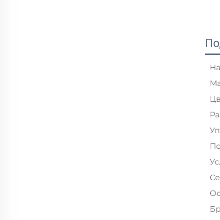
По
На
Ма
Цв
Ра
Уп
По
Ус
Се
Ос
Бр