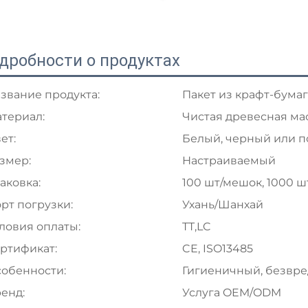
дробности о продуктах
звание продукта:
Пакет из крафт-бума
териал:
Чистая древесная ма
ет:
Белый, черный или 
змер:
Настраиваемый
аковка:
100 шт/мешок, 1000 ш
рт погрузки:
Ухань/Шанхай
ловия оплаты:
TT,LC
ртификат:
CE, ISO13485
обенности:
Гигиеничный, безвре
енд:
Услуга OEM/ODM