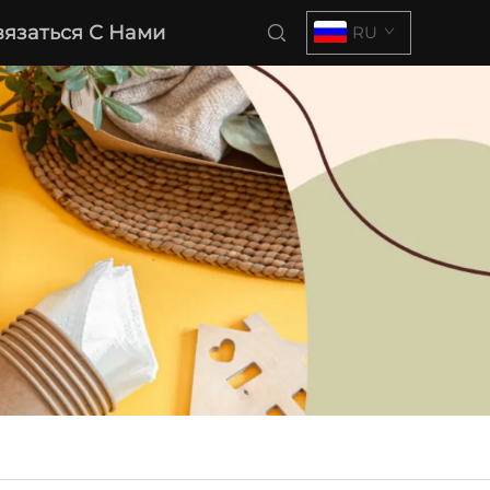
вязаться С Нами
RU