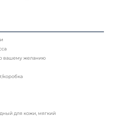
ги
сса
по вашему желанию
т/коробка
дный для кожи, мягкий