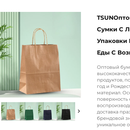
TSUNОпто
Сумки С Л
Упаковки
Еды С Во
Оптовый бум
высококачес
продуктов, п
год и Рождес
материал. Ос
поверхность 
воспроизводи
доставка пр
брендовой зн
уникальное о