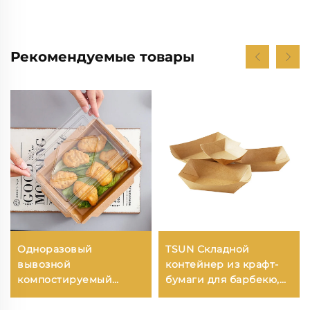
Рекомендуемые товары
Одноразовый
TSUN Складной
вывозной
контейнер из крафт-
компостируемый
бумаги для барбекю,
контейнер из бумаги
картофеля фри,
для упаковки готовой
жареной курицы,