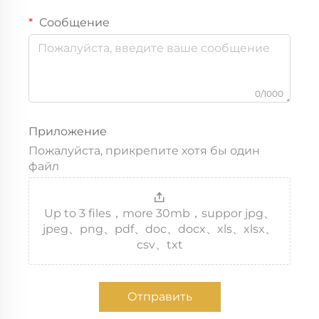
Сообщение
0/1000
Приложение
Пожалуйста, прикрепите хотя бы один
файл
Up to 3 files，more 30mb，suppor jpg、
jpeg、png、pdf、doc、docx、xls、xlsx、
csv、txt
Отправить