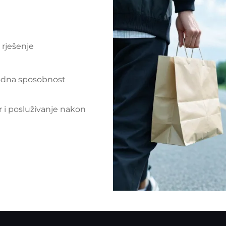
 rješenje
odna sposobnost
r i posluživanje nakon