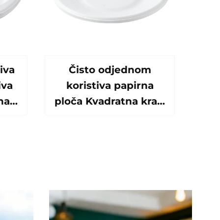
iva
Čisto odjednom
iva
koristiva papirna
na
ploča Kvadratna kraft
va
papirna ploča za
atna
salatu Snack Sushi
anu
Sandwich Kruh
kruh
Sladoled Čokolada
Biskvaj Zivotinja
hrana itd.