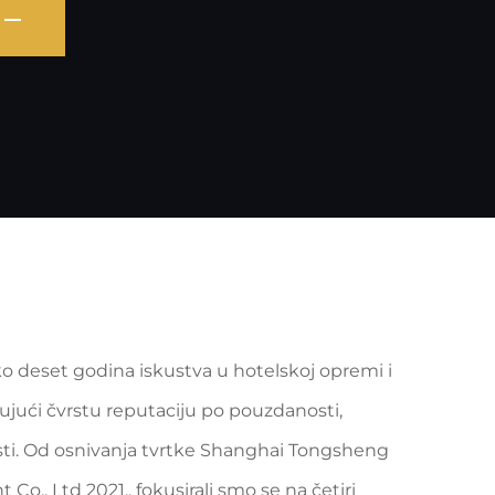
o deset godina iskustva u hotelskoj opremi i
ujući čvrstu reputaciju po pouzdanosti,
sti. Od osnivanja tvrtke Shanghai Tongsheng
o., Ltd 2021., fokusirali smo se na četiri