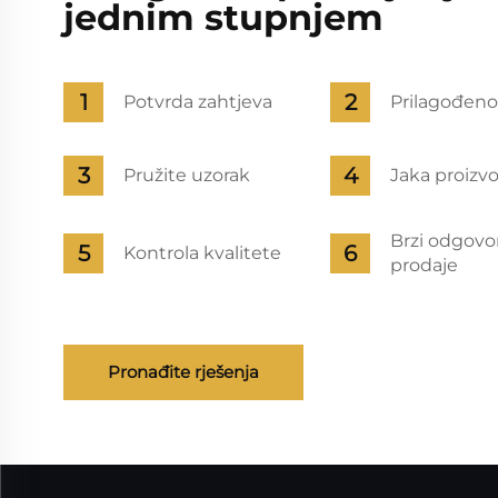
jednim stupnjem
Potvrda zahtjeva
Prilagođeno
Pružite uzorak
Jaka proizv
Brzi odgovo
Kontrola kvalitete
prodaje
Pronađite rješenja