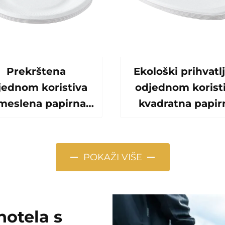
Prekrštena
Ekološki prihvatlj
jednom koristiva
odjednom korist
meslena papirna
kvadratna papir
ča za salatu Šalice
ploča Alternati
ack Sushi Pizza
plastiku Jednokr
Kruh Slatkoće
staklenica za hr
POKAŽI VIŠE
Čokolade
Papirna ploča za 
amburgeri - za
i slatkoću
Catering Crafts
hotela s