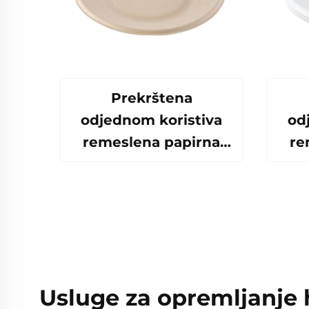
Prekrštena
odjednom koristiva
od
remeslena papirna
re
ploča za salatu Šalice
plo
Snack Sushi Pizza
Sn
Kruh Slatkoće
Čokolade
Hamburgeri - za
H
Catering Crafts
Usluge za opremljanje 