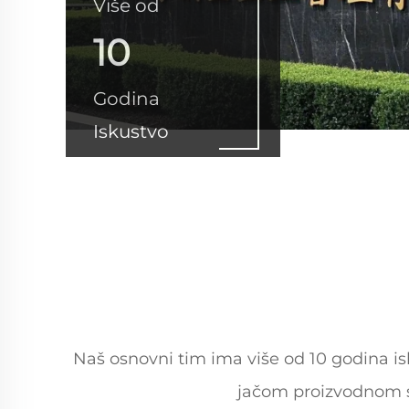
Više od
10
Godina
Iskustvo
Naš osnovni tim ima više od 10 godina isk
jačom proizvodnom sp