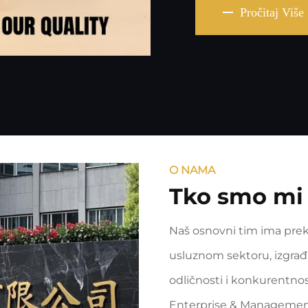
Pročitaj Više
O NAMA
Tko smo mi
Naš osnovni tim ima prek
usluznom sektoru, izgrađ
odličnosti i konkurentno
Enterprise & Management C