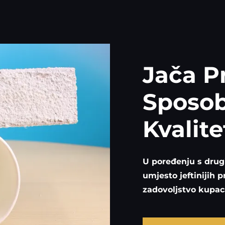
Jača P
Sposob
Kvalite
U poređenju s drug
umjesto jeftinijih 
zadovoljstvo kupaca