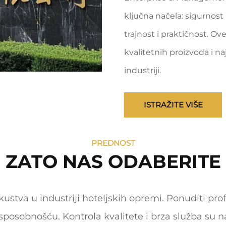
ključna načela: sigurnost
trajnost
i praktičnost. Ov
kvalitetnih proizvoda i n
industriji.
ISTRAŽITE VIŠE
PREDNOST
ZATO NAS ODABERITE
ustva u industriji hoteljskih opremi. Ponuditi pr
osobnošću. Kontrola kvalitete i brza služba su n