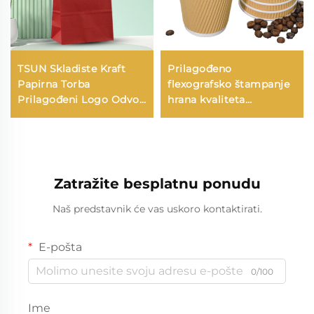
TSUN Skladiste Kraft
Prilagođeno
Papirna Torba
flexografsko štampanje
Prilagođeni Logo Odvoz
hrana kvaliteta
i Nova Godina/Božić
odjednom koristični
Darivanje Pakiranje
dvostrani odnijeti
Torba
korugirani kraft papirne
čaše
Zatražite besplatnu ponudu
Naš predstavnik će vas uskoro kontaktirati.
E-pošta
0/100
Ime