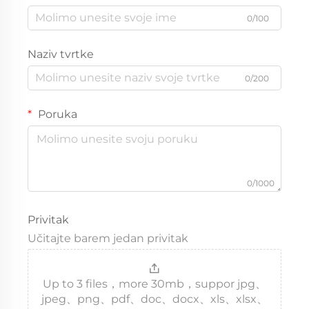
0/100
Naziv tvrtke
0/200
Poruka
0/1000
Privitak
Učitajte barem jedan privitak
Up to 3 files，more 30mb，suppor jpg、
jpeg、png、pdf、doc、docx、xls、xlsx、