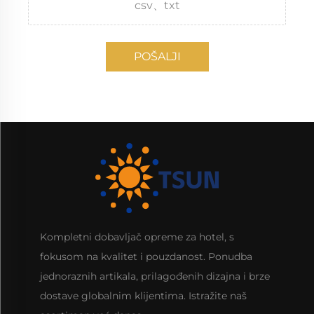
csv、txt
POŠALJI
Kompletni dobavljač opreme za hotel, s
fokusom na kvalitet i pouzdanost. Ponudba
jednoraznih artikala, prilagođenih dizajna i brze
dostave globalnim klijentima. Istražite naš