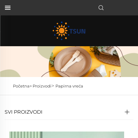
HR
>
Početna>
Proizvodi
Papirna vreća
SVI PROIZVODI