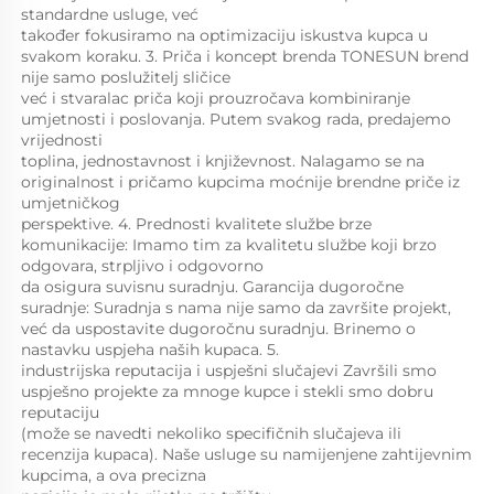
standardne usluge, već 
također fokusiramo na optimizaciju iskustva kupca u 
svakom koraku. 3. Priča i koncept brenda TONESUN brend 
nije samo poslužitelj sličice 
već i stvaralac priča koji prouzročava kombiniranje 
umjetnosti i poslovanja. Putem svakog rada, predajemo 
vrijednosti 
toplina, jednostavnost i književnost. Nalagamo se na 
originalnost i pričamo kupcima moćnije brendne priče iz 
umjetničkog 
perspektive. 4. Prednosti kvalitete službe brze 
komunikacije: Imamo tim za kvalitetu službe koji brzo 
odgovara, strpljivo i odgovorno 
da osigura suvisnu suradnju. Garancija dugoročne 
suradnje: Suradnja s nama nije samo da završite projekt, 
već da uspostavite dugoročnu suradnju. Brinemo o 
nastavku uspjeha naših kupaca. 5. 
industrijska reputacija i uspješni slučajevi Završili smo 
uspješno projekte za mnoge kupce i stekli smo dobru 
reputaciju 
(može se navedti nekoliko specifičnih slučajeva ili 
recenzija kupaca). Naše usluge su namijenjene zahtijevnim 
kupcima, a ova precizna 