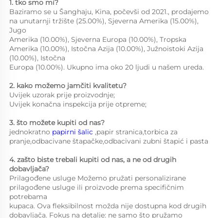
1. tko smo mi?   
Baziramo se u Šanghaju, Kina, počevši od 2021., prodajemo 
na unutarnji tržište (25.00%), Sjeverna Amerika (15.00%), 
Jugo 
Amerika (10.00%), Sjeverna Europa (10.00%), Tropska 
Amerika (10.00%), Istočna Azija (10.00%), Južnoistoki Azija 
(10.00%), Istočna 
Europa (10.00%). Ukupno ima oko 20 ljudi u našem ureda. 
2. kako možemo jamčiti kvalitetu?   
Uvijek uzorak prije proizvodnje;   
Uvijek konačna inspekcija prije otpreme;   
3. što možete kupiti od nas?   
jednokratno 
papirni šalic 
,papir stranica,torbica za 
pranje,odbacivane štapačke,odbacivani zubni štapić i pasta 
4. zašto biste trebali kupiti od nas, a ne od drugih 
dobavljača?   
Prilagođene usluge Možemo pružati personalizirane 
prilagođene usluge ili proizvode prema specifičnim 
potrebama 
kupaca. Ova fleksibilnost možda nije dostupna kod drugih 
dobavljača. Fokus na detalje: ne samo što pružamo 