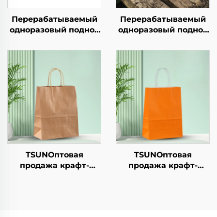
Перерабатываемый
Перерабатываемый
одноразовый поднос
одноразовый поднос
из крафт-бумаги для
из крафт-бумаги для
салатов, закусок,
салатов, закусок,
суши, пиццы, хлеба,
суши, пиццы, хлеба,
конфет, шоколада
конфет, шоколада
или гамбургеров —
или гамбургеров —
для общепита и
для общепита и
крафтовых целей
крафтовых целей
TSUNОптовая
TSUNОптовая
продажа крафт-
продажа крафт-
бумажной сумки с
бумажной сумки с
логотипом на заказ
логотипом на заказ с
для упаковки
возможностью
новогодней/
нанесения принта