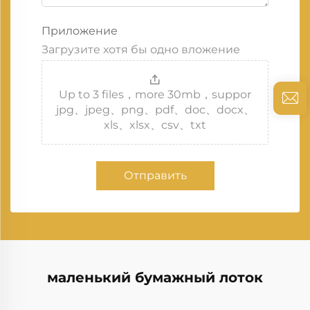
Приложение
Загрузите хотя бы одно вложение
Up to 3 files，more 30mb，suppor
jpg、jpeg、png、pdf、doc、docx、
xls、xlsx、csv、txt
Отправить
маленький бумажный лоток