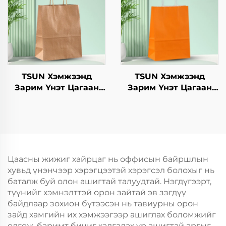
ашиглах боломжтой
ашиглах боломжтой
крафт хавтангаас
крафт хавтангаас
бүрдсэн дагуу, цэцэг,
бүрдсэн дагуу, цэцэг,
хөнгөн хоолны
хөнгөн хоолны
ашиглахад
ашиглахад
TSUN Хэмжээнд
TSUN Хэмжээнд
Зарим Үнэт Цагаан
Зарим Үнэт Цагаан
Хавtg Тасалгааны Баг
Хавtg Тасалгааны Баг
Нэмэлт Ур чадвараар
Скрин Принт Нэмэлт
Шинэ Жил,
Ур чадвараар Шинэ
Кристмасийн Хоолын
Жил, Кристмасийн
Пакинг Скрин Принт
Хөдөлгөөнт Хоолын
Пластик Пакинг
Цаасны жижиг хайрцаг нь оффисын байршлын
хувьд үнэнчээр хэрэгцээтэй хэрэгсэл болохыг нь
баталж буй олон ашигтай талуудтай. Нэгдүгээрт,
түүнийг хэмнэлттэй орон зайтай эв зэгдүү
байдлаар зохион бүтээсэн нь тавиурны орон
зайд хамгийн их хэмжээгээр ашиглах боломжийг
олгож, баримт бичиг хадгалах үр ашигтай аргыг