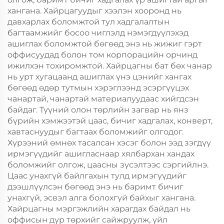
хангана. Хайрцагуудыг хээлэн хооронд нь
давхарлах боломжтой тул хадгалалтын
багтаамжийг босоо чиглэлд нэмэгдүүлэхэд
ашиглах боломжтой бөгөөд энэ нь жижиг гэрт
оффисуудад болон том корпорацийн орчинд
ижилхэн тохиромжтой. Хайрцагны бат бөх чанар
нь урт хугацаанд ашиглах үнэ цэнийг хангах
бөгөөд өдөр тутмын хэрэглээнд эсэргүүцэх
чанартай, чанартай материалуудаас хийгдсэн
байдаг. Түүний олон төрлийн загвар нь янз
бүрийн хэмжээтэй цаас, бичиг хадгалах, конверт,
хавтаснуудыг багтаах боломжийг олгодог.
Хүрээний өмнөх тасалсан хэсэг болон ээд зэгдүү
ирмэгүүдийг ашигласнаар хялбархан хандах
боломжийг олгож, цаасны зүсэлтээс сэргийлнэ.
Цаас унахгүй байлгахын тулд ирмэгүүдийг
дээшлүүлсэн бөгөөд энэ нь баримт бичиг
унахгүй, эсвэл алга болохгүй байхыг хангана.
Хайрцагны мэргэжлийн харагдах байдал нь
оффисын дүр төрхийг сайжруулж, үйл