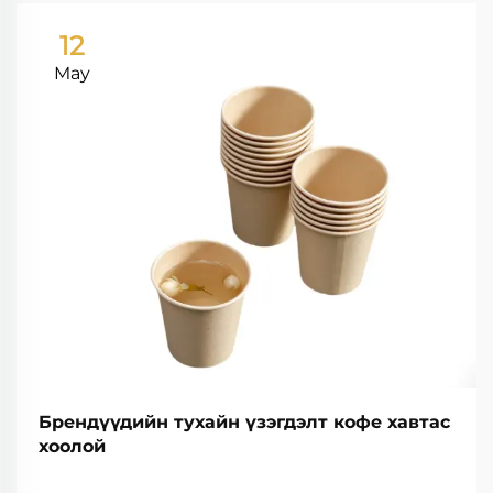
12
May
Брендүүдийн тухайн үзэгдэлт кофе хавтас
хоолой