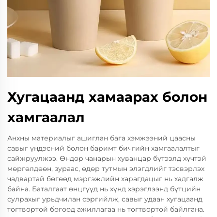
Хугацаанд хамаарах болон
хамгаалал
Анхны материалыг ашиглан бага хэмжээний цаасны
савыг үндэсний болон баримт бичгийн хамгаалалтыг
сайжруулжээ. Өндөр чанарын хуванцар бүтээлд хүчтэй
мөргөлдөөн, зураас, өдөр тутмын элэгдлийг тэсвэрлэх
чадвартай бөгөөд мэргэжлийн харагдацыг нь хадгалж
байна. Баталгаат өнцгүүд нь хүнд хэрэглээнд бүтцийн
сулрахыг урьдчилан сэргийлж, савыг удаан хугацаанд
тогтвортой бөгөөд ажиллагаа нь тогтвортой байлгана.