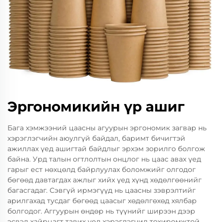
Эргономикийн үр ашиг
Бага хэмжээний цаасны агуурын эргономик загвар нь
хэрэглэгчийн аюулгүй байдал, баримт бичигтэй
ажиллах үед ашигтай байдлыг эрхэм зорилго болгож
байна. Урд талын огтлолтын онцлог нь цаас авах үед
гарыг ест нөхцөлд байрлуулах боломжийг олгодог
бөгөөд давтагдах ажлыг хийх үед хүнд хөдөлгөөнийг
багасгадаг. Сэвгүй ирмэгүүд нь цаасны зэврэлтийг
арилгахад тусдаг бөгөөд цаасыг хөдөлгөхөд хялбар
болгодог. Аггуурын өндөр нь түүнийг ширээн дээр
эсвэл хайрцагт тавих үед хэрэглэгчид тохиромжтой