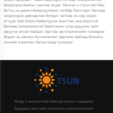
байрлалд байхыг хангаж өгдөг. Хөнгөн ч гэсэн бат бөх
бүтэц нь дахин байрлуулахыг хялбар болгодог бөгөөд
хоорондоо давхарлаж болдог загвар нь хэд хэдэн
аггуур зэргэлдээ байрлуулж ашиглах үед аюулгүй
бөгөөд тохиромжтой байлгахын тулд хурууны зайг
оруулж өгсөн байдаг. Эдгээр эргономикийн талаархи
бодол нь ажлын бүтээмжийг хадгалж байхад биеийн
хүчний ачааллыг багасгахад тусалдаг.
Ямар ч амжилттай байгаа хотын тээврийн
барааны хамгийн томоохон үйлчилгээний