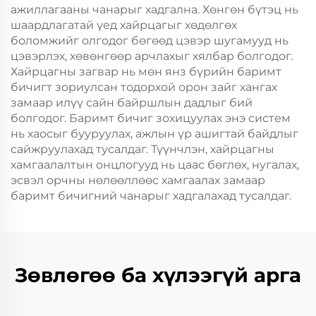
ажиллагааны чанарыг хадгална. Хөнгөн бүтэц нь
шаардлагатай үед хайрцагыг хөдөлгөх
боломжийг олгодог бөгөөд цэвэр шугамууд нь
цэвэрлэх, хөвөнгөөр арчлахыг хялбар болгодог.
Хайрцагны загвар нь мөн янз бүрийн баримт
бичигт зориулсан тодорхой орон зайг хангах
замаар илүү сайн байршлын дадлыг бий
болгодог. Баримт бичиг зохицуулах энэ систем
нь хаосыг бууруулах, ажлын үр ашигтай байдлыг
сайжруулахад тусалдаг. Түүнчлэн, хайрцагны
хамгаалалтын онцлогууд нь цаас бөглөх, нугалах,
эсвэл орчны нөлөөллөөс хамгаалах замаар
баримт бичигний чанарыг хадгалахад тусалдаг.
Зөвлөгөө ба хүлээгүй арга