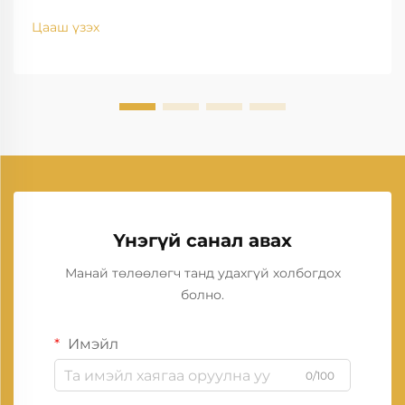
Цааш үзэх
Үнэгүй санал авах
Манай төлөөлөгч танд удахгүй холбогдох
болно.
Имэйл
0/100