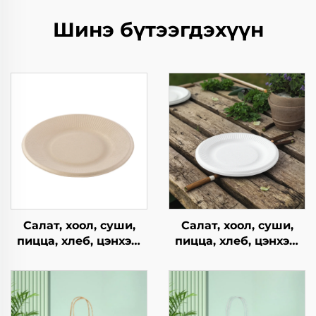
Шинэ бүтээгдэхүүн
Салат, хоол, суши,
Салат, хоол, суши,
пицца, хлеб, цэнхэр,
пицца, хлеб, цэнхэр,
шоколад,
шоколад,
гамбургерийг
гамбургерийг
ашиглахад
ашиглахад
зориулагдсан буцаж
зориулагдсан буцаж