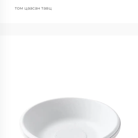
том цаасан тавц