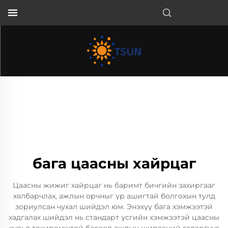
MN
бага цаасны хайрцаг
Цаасны жижиг хайрцаг нь баримт бичгийн захиргааг
хялбарчлах, ажлын орчныг үр ашигтай болгохын тулд
зориулсан чухал шийдэл юм. Энэхүү бага хэмжээтэй
хадгалах шийдэл нь стандарт үсгийн хэмжээтэй цаасны