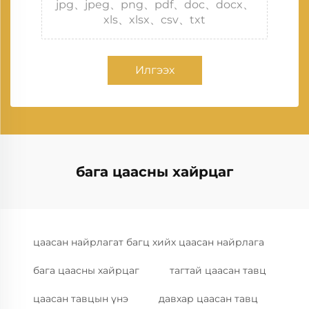
jpg、jpeg、png、pdf、doc、docx、
xls、xlsx、csv、txt
Илгээх
бага цаасны хайрцаг
цаасан найрлагат багц хийх цаасан найрлага
бага цаасны хайрцаг
тагтай цаасан тавц
цаасан тавцын үнэ
давхар цаасан тавц