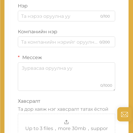
Нэр
0/100
Компанийн нэр
0/200
Мессеж
0/1000
Хавсралт
Та дор хаяж нэг хавсралт татах ёстой
Up to 3 files，more 30mb，suppor