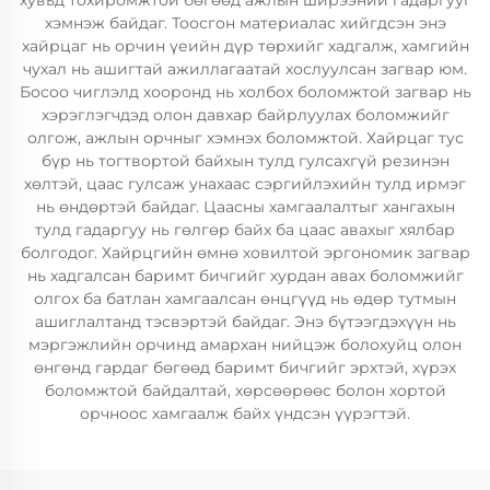
хувьд тохиромжтой бөгөөд ажлын ширээний гадаргууг
хэмнэж байдаг. Тоосгон материалас хийгдсэн энэ
хайрцаг нь орчин үеийн дүр төрхийг хадгалж, хамгийн
чухал нь ашигтай ажиллагаатай хослуулсан загвар юм.
Босоо чиглэлд хооронд нь холбох боломжтой загвар нь
хэрэглэгчдэд олон давхар байрлуулах боломжийг
олгож, ажлын орчныг хэмнэх боломжтой. Хайрцаг тус
бүр нь тогтвортой байхын тулд гулсахгүй резинэн
хөлтэй, цаас гулсаж унахаас сэргийлэхийн тулд ирмэг
нь өндөртэй байдаг. Цаасны хамгаалалтыг хангахын
тулд гадаргуу нь гөлгөр байх ба цаас авахыг хялбар
болгодог. Хайрцгийн өмнө ховилтой эргономик загвар
нь хадгалсан баримт бичгийг хурдан авах боломжийг
олгох ба батлан хамгаалсан өнцгүүд нь өдөр тутмын
ашиглалтанд тэсвэртэй байдаг. Энэ бүтээгдэхүүн нь
мэргэжлийн орчинд амархан нийцэж болохуйц олон
өнгөнд гардаг бөгөөд баримт бичгийг эрхтэй, хүрэх
боломжтой байдалтай, хөрсөөрөөс болон хортой
орчноос хамгаалж байх үндсэн үүрэгтэй.