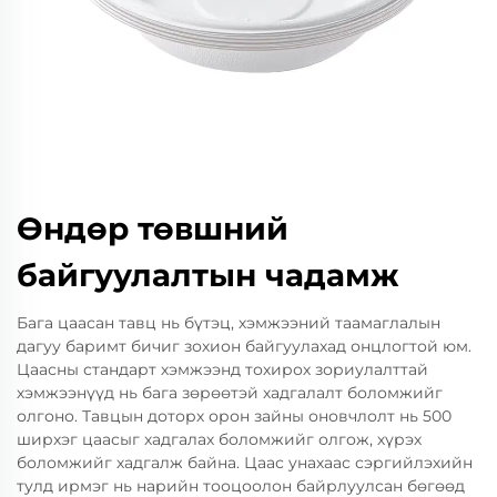
Өндөр төвшний
байгуулалтын чадамж
Бага цаасан тавц нь бүтэц, хэмжээний таамаглалын
дагуу баримт бичиг зохион байгуулахад онцлогтой юм.
Цаасны стандарт хэмжээнд тохирох зориулалттай
хэмжээнүүд нь бага зөрөөтэй хадгалалт боломжийг
олгоно. Тавцын доторх орон зайны оновчлолт нь 500
ширхэг цаасыг хадгалах боломжийг олгож, хүрэх
боломжийг хадгалж байна. Цаас унахаас сэргийлэхийн
тулд ирмэг нь нарийн тооцоолон байрлуулсан бөгөөд