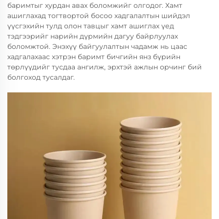
баримтыг хурдан авах боломжийг олгодог. Хамт
ашиглахад тогтвортой босоо хадгалалтын шийдэл
үүсгэхийн тулд олон тавцыг хамт ашиглах үед
тэдгээрийг нарийн дүрмийн дагуу байрлуулах
боломжтой. Энэхүү байгуулалтын чадамж нь цаас
хадгалахаас хэтрэн баримт бичгийн янз бүрийн
төрлүүдийг тусдаа ангилж, эрхтэй ажлын орчинг бий
болгоход тусалдаг.