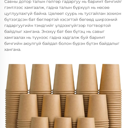
Савны дотор талын гөлгөр гадаргуу нь баримт бичгийг
гэмтлээс хамгаалж, гадна талын бүрхүүл нь нөсөө
цуглуулахгүй байна. Цөлөөт суурь нь тусгайлан зохион
бүтээгдсэн бат бөглөртэй хэсэгтэй бөгөөд ширээний
гадаргуугийн тэмдгийг үлдээхгүйгээр тогтвортой
байдлыг хангана. Энэхүү бат бөх бүтэц нь савыг
хамгаалах нь түүнээс гадна хадгалж буй баримт
бичгийн аюулгүй байдал болон бүрэн бүтэн байдалыг
хангана.