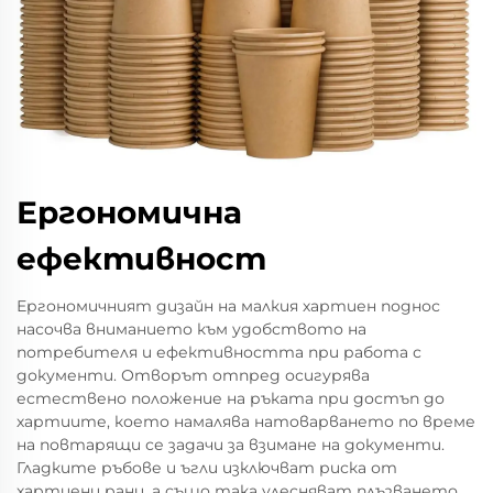
Ергономична
ефективност
Ергономичният дизайн на малкия хартиен поднос
насочва вниманието към удобството на
потребителя и ефективността при работа с
документи. Отворът отпред осигурява
естествено положение на ръката при достъп до
хартиите, което намалява натоварването по време
на повтарящи се задачи за взимане на документи.
Гладките ръбове и ъгли изключват риска от
хартиени рани, а също така улесняват плъзването