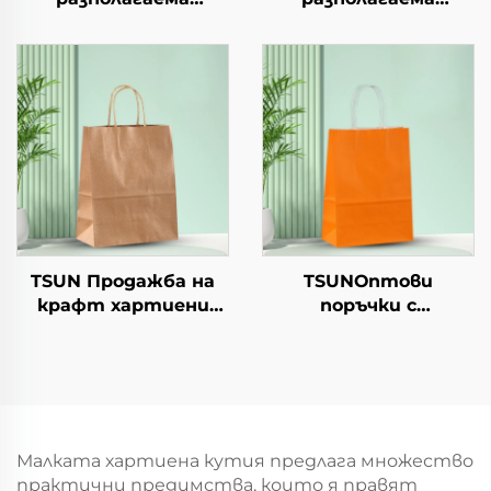
хартиена чиния за
хартиена чиния за
салата, чашки за
салата, чашки за
закуски, суши, пица,
закуски, суши, пица,
хляб, сладоледи,
хляб, сладоледи,
шоколад, бургери - за
шоколад, бургери - за
кейтеринг и
кейтеринг и
занаяти
занаяти
TSUN Продажба на
TSUNОптови
крафт хартиени
поръчки с
торби с персонален
персонализиран
логотип за упаковка
логотип на крафт
на храна за Нова
хартиен
година/Коледа с
торбоподобен
екранна печат
мешек с повърхност
за екранна печат за
Малката хартиена кутия предлага множество
Нова година/
практични предимства, които я правят