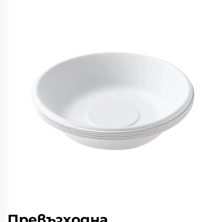
Превъзходна