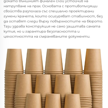
докато външният финален слой устойчив на
натрупване на прах. Основата с противопълзящи
свойства разполага със специално проектирани
гумени крачета, които осигуряват стабилност, без
да оставят следи върху повърхностите на бюрото.
Тази здрава конструкция не само защитава самата
кутия, но и гарантира безопасността и
цялостността на съхраняваните документи.