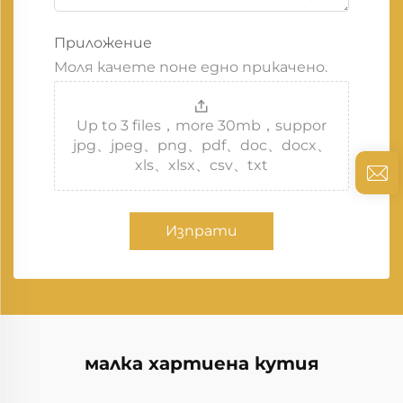
Приложение
Моля качете поне едно прикачено.
Up to 3 files，more 30mb，suppor
jpg、jpeg、png、pdf、doc、docx、
xls、xlsx、csv、txt
Изпрати
малка хартиена кутия