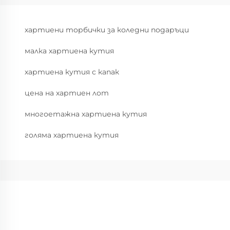
хартиени торбички за коледни подаръци
малка хартиена кутия
хартиена кутия с капак
цена на хартиен лот
многоетажна хартиена кутия
голяма хартиена кутия