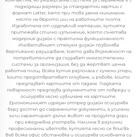
компактна, но универсална система за съхранение е с
подходящи размери за стандартни хартии с
формат Letter, като при това заема минимално
място на бюрото или на работните плота.
Изработена от издръжлив материал, кутията
притежава стилно изпълнение, което съчетава
модерния дизайн с практична функционалност.
Иновативният стекуем дизайн позволява
вертикално разширване, което дава възможност на
потребителите да създават многостепенни
системи за организация, без да жертват ценна
работна площ. Всяка кутия разполага с гумени упори,
които предотвратяват плъзване, и ръбове, които
предпазват хартиите от падане. Гладката
повърхност предпазва документите от повреди и
осигурява лесно извличане на хартиите.
Ергономичният изрязан отпред дизайн осигурява
бърз достъп до съхранените документи, а усилени
ъгли гарантират дълъг живот на продукта дори
при ежедневна употреба. Налична в различни
професионални цветове, кутията лесно се вписва
във всяка офис обстановка и осигурява основната си