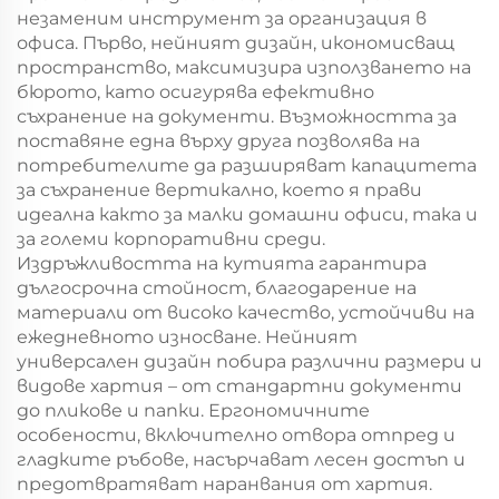
Кристемас,
незаменим инструмент за организация в
пластмасова
офиса. Първо, нейният дизайн, икономисващ
упаковка за
пространство, максимизира използването на
хранителни
бюрото, като осигурява ефективно
продукти и
съхранение на документи. Възможността за
занаятчии
поставяне една върху друга позволява на
потребителите да разширяват капацитета
за съхранение вертикално, което я прави
идеална както за малки домашни офиси, така и
за големи корпоративни среди.
Издръжливостта на кутията гарантира
дългосрочна стойност, благодарение на
материали от високо качество, устойчиви на
ежедневното износване. Нейният
универсален дизайн побира различни размери и
видове хартия – от стандартни документи
до пликове и папки. Ергономичните
особености, включително отвора отпред и
гладките ръбове, насърчават лесен достъп и
предотвратяват наранвания от хартия.