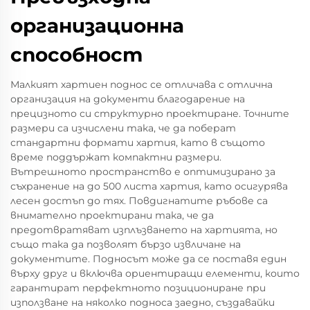
организационна
способност
Малкият хартиен поднос се отличава с отлична
организация на документи благодарение на
прецизното си структурно проектиране. Точните
размери са изчислени така, че да поберат
стандартни формати хартия, като в същото
време поддържат компактни размери.
Вътрешното пространство е оптимизирано за
съхранение на до 500 листа хартия, като осигурява
лесен достъп до тях. Повдигнатите ръбове са
внимателно проектирани така, че да
предотвратяват изплъзването на хартията, но
също така да позволят бързо извличане на
документите. Подносът може да се поставя един
върху друг и включва ориентиращи елементи, които
гарантират перфектното позициониране при
използване на няколко подноса заедно, създавайки