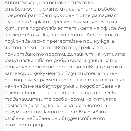
Антисъскащата основа осигурява
стабилност, докато издигнатите ръбове
предотвратяват документите да паднат
или се разбъркат. Професионалният вид на
кутията подобрява естетиката на офиса, без
да жертва функционалността. Лекотата ѝ
позволява лесно преместване при нужда, а
чистите линии правят поддръжката и
почистването прости. Дизайнът на кутията
също насърчава по-добра организация, като
осигурява отделно пространство за различни
категории документи. Този систематичен
подход към управлението на хартия помога за
намаляване на безпорядъка и подобряване на
ефективността на работния процес. Освен
това защитните особености на кутията
помагат за запазване на качеството на
документите, като предотвратяват
огъване, навиване или въздействие от
околната среда.