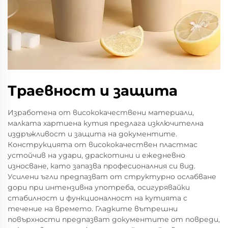
Траевност и защита
Изработена от висококачествени материали,
малката хартиена кутия предлага изключителна
издръжливост и защита на документите.
Конструкцията от висококачествен пластмас
устойчив на удари, драскотини и ежедневно
износване, като запазва професионалния си вид.
Усилени ъгли предпазват от структурно ослабване
дори при интензивна употреба, осигурявайки
стабилност и функционалност на кутията с
течение на времето. Гладките вътрешни
повърхности предпазват документите от повреди,