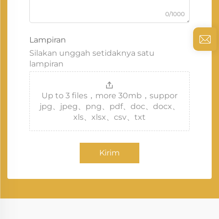
0/1000
Lampiran
Silakan unggah setidaknya satu
lampiran
Up to 3 files，more 30mb，suppor
jpg、jpeg、png、pdf、doc、docx、
xls、xlsx、csv、txt
Kirim