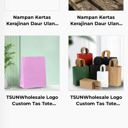
Nampan Kertas
Nampan Kertas
Kerajinan Daur Ulang
Kerajinan Daur Ulang
untuk Gelas Salad,
untuk Gelas Salad,
Camilan, Sushi, Pizza,
Camilan, Sushi, Pizza,
Roti, Permen, Cokelat,
Roti, Permen, Cokelat,
dan Hamburger -
dan Hamburger -
untuk Catering dan
untuk Catering dan
Kerajinan
Kerajinan
TSUNWholesale Logo
TSUNWholesale Logo
Custom Tas Tote
Custom Tas Tote
Kertas Kraft dengan
Kertas Kraft dengan
Permukaan Sablon
Permukaan Sablon
untuk Pengiriman
untuk Penyimpanan