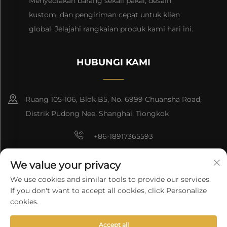
Menyediakan barang sekali pakai, desain
kustom, dan pengiriman cepat untuk klien
global. Jelajahi rangkaian produk kami hari ini.
HUBUNGI KAMI
Ruang 105-106, Blok B5, No. 6999 Chuansha Road,
Distrik Pudong Nee, Shanghai, Tiongkok
+86-18917365593
[email protected]
We value your privacy
We use cookies and similar tools to provide our services.
If you don't want to accept all cookies, click Personalize
Hak Cipta © 2026 Shanghai Tongsheng Enterprise Management
Co., Ltd. Seluruh hak
Kebijakan Privasi
cookies.
Accept all