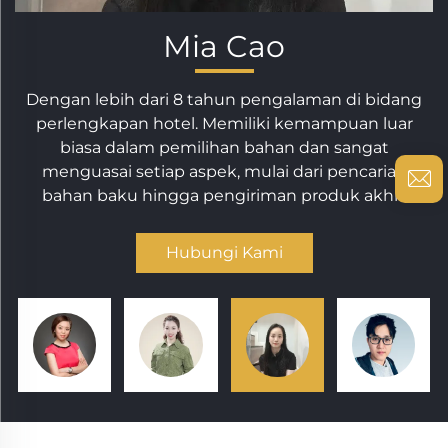
Ben Pan
i bidang
Dengan lebih dari 5 tahun pengalaman da
an luar
operasi e-niaga, saya memiliki wawasan yang 
ngat
baik tentang desain produk, tampilan, peren
ncarian
skenario penggunaan, dan penerapan bahan
akhir.
relevan.
Hubungi Kami