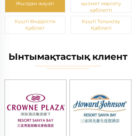
Жылдам жауап
қызмет көрсету
қабілетті
Күшті Өндірістік
Күшті Толықтау
Қабілет
Қабілеті
Ынтымақтастық клиент