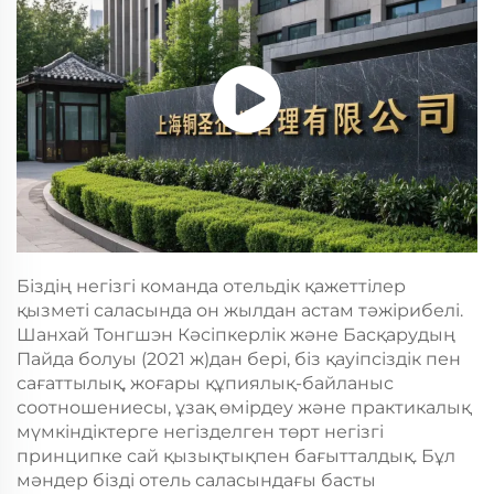
Біздің негізгі команда отельдік қажеттілер
қызметі саласында он жылдан астам тәжірибелі.
Шанхай Тонгшэн Кәсіпкерлік және Басқарудың
Пайда болуы (2021 ж)дан бері, біз қауіпсіздік пен
сағаттылық, жоғары құпиялық-байланыс
соотношениесы, ұзақ өмірдеу және практикалық
мүмкіндіктерге негізделген төрт негізгі
принципке сай қызықтықпен бағытталдық. Бұл
мәндер бізді отель саласындағы басты