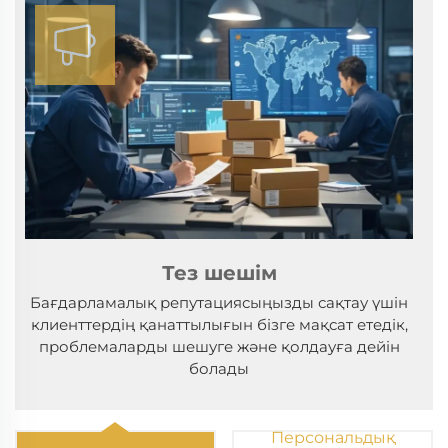
Тез шешім
Бағдарламалық репутациясыңызды сақтау үшін
клиенттердің қанаттылығын бізге мақсат етедік,
проблемаларды шешуге және қолдауға дейін
болады
Персональдық