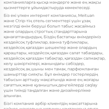
компанияларға қысқа мәндерге және ең жақсы
қызметтерге ұйымдастыруда көмектеседі.
Біз екі үлкен интернет компаниясы, Meituan
және Ctrip-тің отель сегменттері үшін ұзақ
мезгілді өнім беруші болып табыс жасаймыз
және олардың строгтық стандарттарына
қанағаттандырдық. Біздің бастапқы өнімдеріміз
кездейсоқ туфликлар, ванна туфликлары,
кездейсоқ қағаздан шешектер және олардың
қapaштары, кездейсоқ қағаздан салат табағдары,
кездейсоқ қағаздан табақтар, қағаздан салмақтар,
келу шәкірткілері, жанындағы сәбіздер,
кездейсоқ ақ шыны мен тамак, парфюмланған
шамырттар сияқты. Бұл өнімдер гостерлердің
табысын арттыру мақсатында және ең жоғары
сағаттық және қуаныштық деңгейлерді саqlау
үшін тиімді таңдалған және дизайнерлікке
алынған.
Бізгі компания әрбір клиентдің максаттарына
сәйкес, мақсадына жетумен қамтамасыз етуге