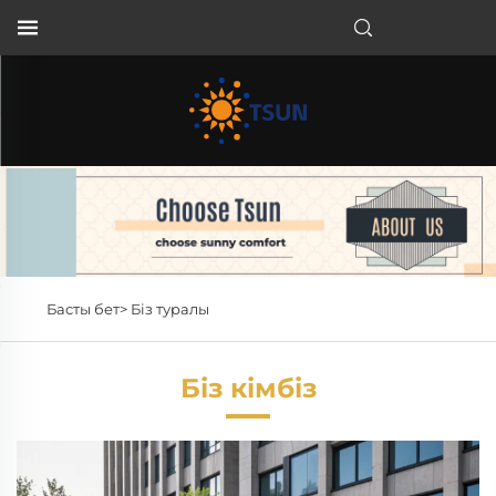
KK
Басты бет>
Біз туралы
Біз кімбіз