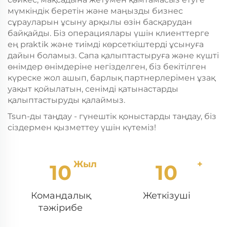
мүмкіндік беретін және маңызды бизнес
сұрауларын ұсыну арқылы өзін басқарудан
байқайды. Біз операциялары үшін клиенттерге
ең praktik және тиімді көрсеткіштерді ұсынуға
дайын боламыз. Сапа қалыптастыруға және күшті
өнімдер өнімдеріне негізделген, біз бекітілген
күреске жол ашып, барлық партнерлерімен ұзақ
уақыт қойылатын, сенімді қатынастарды
қалыптастыруды қалаймыз.
Tsun-ды таңдау - гүнештік қоныстарды таңдау, біз
сіздермен қызметтеу үшін күтеміз!
10
10
Командалық
Жеткізуші
тәжірибе