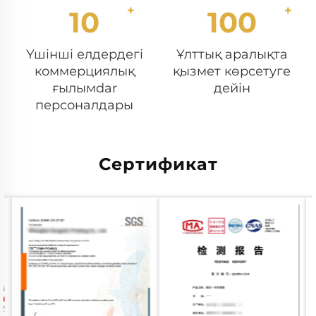
10
100
Үшінші елдердегі
Ұлттық аралықта
коммерциялық
қызмет көрсетуге
ғылымdar
дейін
персоналдары
Сертификат