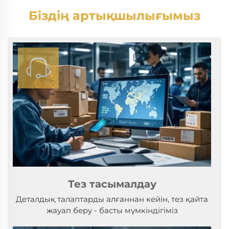
Біздің артықшылығымыз
Тез тасымалдау
Деталдық талаптарды алғаннан кейін, тез қайта
жауап беру - басты мүмкіндігіміз