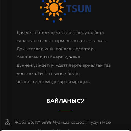
Қабілетті отель қажеттерін беру шебері,
сапа және салыстырмалылықға арналған.
Дамытпалар үшін пайдалы есептер,
бекітілген дизайнерлік, және
дүниежүзіндегі міндеттілерге арналған тез
доставка. Бүгінгі күнде біздің
ассортиментімізді қарастырыңыз.
БАЙЛАНЫСУ
Жоба B5, № 6999 Чуанша көшесі, Пудун Нее
дистрикті, Шанхай, Қытай