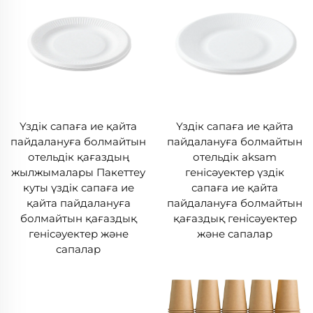
Үздік сапаға ие қайта
Үздік сапаға ие қайта
пайдалануға болмайтын
пайдалануға болмайтын
отельдік қағаздың
отельдік аksam
жылжымалары Пакеттеу
генісәуектер үздік
куты үздік сапаға ие
сапаға ие қайта
қайта пайдалануға
пайдалануға болмайтын
болмайтын қағаздық
қағаздық генісәуектер
генісәуектер және
және сапалар
сапалар