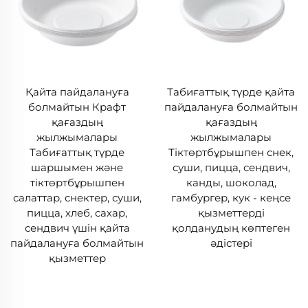
Қайта пайдалануға
Табиғаттық түрде қайта
болмайтын Крафт
пайдалануға болмайтын
қағаздың
қағаздың
жылжымалары
жылжымалары
Табиғаттық түрде
Тіктөртбұрышпен снек,
шаршымен және
суши, пицца, сендвич,
тіктөртбұрышпен
канды, шоколад,
салаттар, снектер, суши,
гамбургер, кук - кеңсе
пицца, хлеб, сахар,
қызметтерді
сендвич үшін қайта
қолданудың көптеген
пайдалануға болмайтын
әдістері
қызметтер