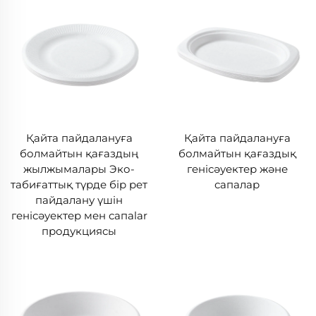
Қайта пайдалануға
Қайта пайдалануға
болмайтын қағаздың
болмайтын қағаздық
жылжымалары Эко-
генісәуектер және
табиғаттық түрде бір рет
сапалар
пайдалану үшін
генісәуектер мен сапalar
продукциясы