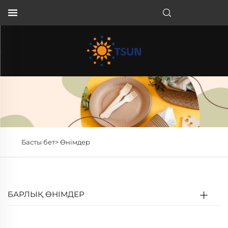
KK
Басты бет>
Өнімдер
БАРЛЫҚ ӨНІМДЕР