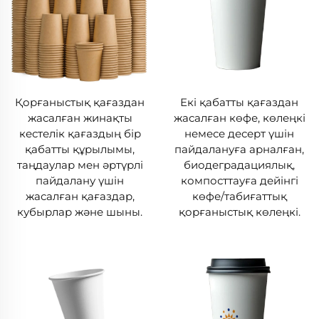
Қорғаныстық қағаздан
Екі қабатты қағаздан
жасалған жинақты
жасалған көфе, көлеңкі
кестелік қағаздың бір
немесе десерт үшін
қабатты құрылымы,
пайдалануға арналған,
таңдаулар мен әртүрлі
биодеградациялық,
пайдалану үшін
компосттауға дейінгі
жасалған қағаздар,
көфе/табиғаттық
кубырлар және шыны.
қорғаныстық көлеңкі.