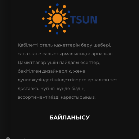
Қабілетті отель қажеттерін беру шебері,
сапа және салыстырмалылықға арналған.
Дамытпалар үшін пайдалы есептер,
бекітілген дизайнерлік, және
дүниежүзіндегі міндеттілерге арналған тез
доставка. Бүгінгі күнде біздің
ассортиментімізді қарастырыңыз.
БАЙЛАНЫСУ