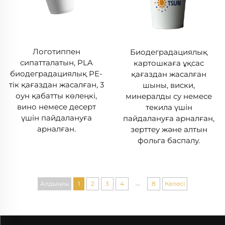
Логотиппен
Биодеградациялық
сипатталатын, PLA
картошкаға ұқсас
биодеградациялық PE-
қағаздан жасалған
тік қағаздан жасалған, 3
шыны, виски,
оун қабатты көлеңкі,
минералды су немесе
вино немесе десерт
текила үшін
үшін пайдалануға
пайдалануға арналған,
арналған.
зерттеу және алтын
фольга баспалу.
...
Алдыңғы
1
2
3
4
8
Келесі