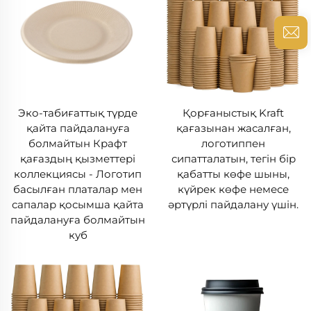
Эко-табиғаттық түрде
Қорғаныстық Kraft
қайта пайдалануға
қағазынан жасалған,
болмайтын Крафт
логотиппен
қағаздың қызметтері
сипатталатын, тегін бір
коллекциясы - Логотип
қабатты көфе шыны,
басылған платалар мен
күйрек көфе немесе
сапалар қосымша қайта
әртүрлі пайдалану үшін.
пайдалануға болмайтын
куб