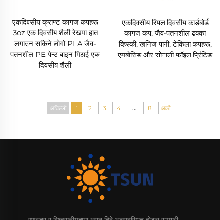
एकदिवसीय क्राफ्ट कागज कपहरू
एकदिवसीय रिपल दिवसीय कार्डबोर्ड
3oz एक दिवसीय शैली रेखमा हात
कागज कप, जैव-पतनशील ढक्का
लगाउन सकिने लोगो PLA जैव-
व्हिस्की, खनिज पानी, टेकिला कपहरू,
पतनशील PE पेन्ट वाइन मिठाई एक
एमबोसिङ और सोनाली फॉइल प्रिंटिङ
दिवसीय शैली
...
अघिल्लो
1
2
3
4
8
अर्को
गुणस्तर र विश्वसनीयतामा ध्यान दिने अव्यावस्थित होटल सामग्री