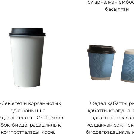
су арналған ембо
басылған
ңбек ететін қорғаныстық
Жедел қабатты р
әдіс бойынша
қабатты коргуша 
йдаланылатын Craft Paper
қағазынан жаса
убок, биодеградациялық,
қолданған соң тірк
компостталады, кофе,
биодеградациялық