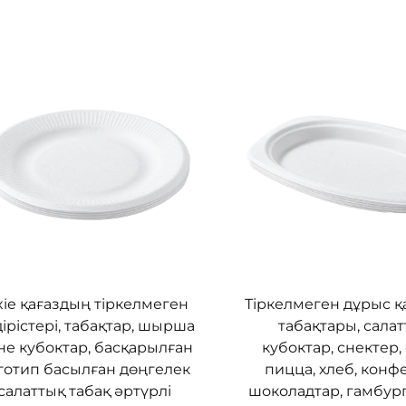
xie қағаздың тіркелмеген
Тіркелмеген дұрыс қ
ірістері, табақтар, шырша
табақтары, сала
не кубоктар, басқарылған
кубоктар, снектер,
готип басылған дөңгелек
пицца, хлеб, конфе
салаттық табақ әртүрлі
шоколадтар, гамбур