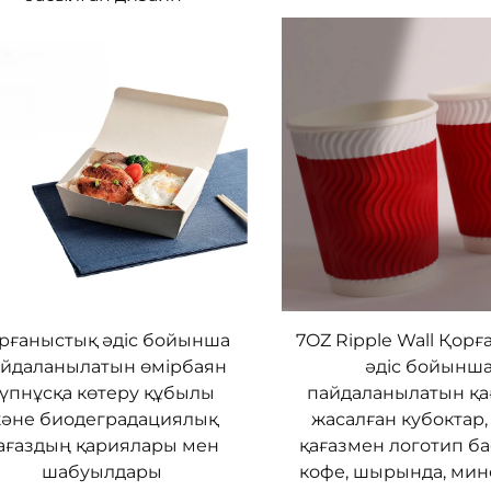
рғаныстық әдіс бойынша
7OZ Ripple Wall Қор
йдаланылатын өмірбаян
әдіс бойынш
үпнұсқа көтеру құбылы
пайдаланылатын қа
әне биодеградациялық
жасалған кубоктар,
ағаздың қариялары мен
қағазмен логотип ба
шабуылдары
кофе, шырында, ми