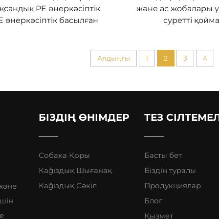
қсандық PE өнеркәсіптік
және ас жобалары ү
E өнеркәсіптік басылған
суретті қойм
Алдыңғы
1
2
3
4
БІЗДІҢ ӨНІМДЕР
ТЕЗ СІЛТЕМЕ
Собака Қоры
Басты бет
Кağıздық Шығанақ
Біздің туралы
Кağıздық Сәкіл
Продукциялар
 және
шін
Блог
е
Қызмет