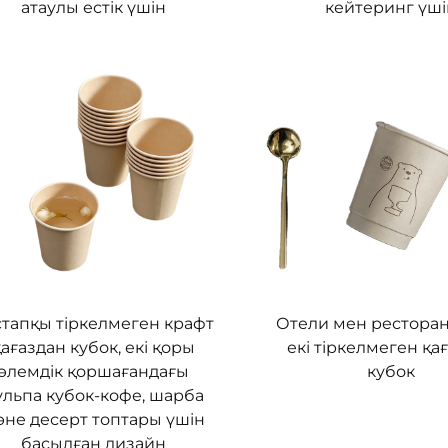
атаулы естік үшін
кейтеринг үш
стапқы тіркелмеген крафт
Отели мен рестора
қағаздан кубок, екі қоры
екі тіркелмеген қа
әлемдік қоршағандағы
кубок
ульпа кубок-кофе, шарба
әне десерт топтары үшін
басылған дизайн