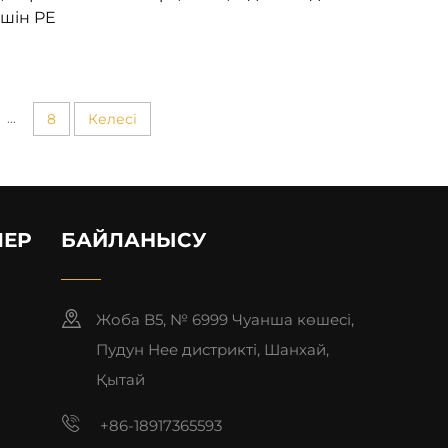
шін PE
а
...
8
Келесі
ЛЕР
БАЙЛАНЫСУ
Жоба B5, № 6999 Чуанша көшесі,
Пудун Нее дистрикті, Шанхай,
Қытай
+86-18917365593