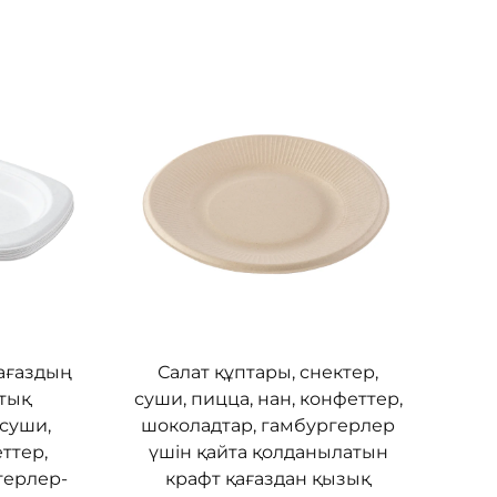
ағаздың
Салат құптары, снектер,
ттық
суши, пицца, нан, конфеттер,
 суши,
шоколадтар, гамбургерлер
ттер,
үшін қайта қолданылатын
герлер-
крафт қағаздан қызық