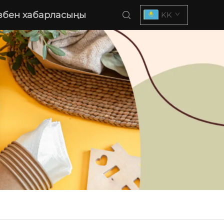
збен хабарласыңы
KK