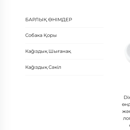
БАРЛЫҚ ӨНІМДЕР
Собака Қоры
Кağıздық Шығанақ
Кağıздық Сәкіл
Di
өнд
жә
ло