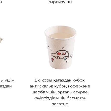
ін
қырғызушы
ны үшін
Екі қоры қағаздан кубок,
ғаздан
антискальд кубок, кофе және
шарба үшін, орталық түрде,
қауіпсіздік үшін басылған
логотип