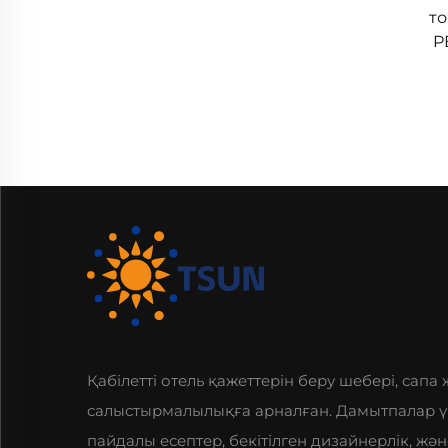
то
P
Қабілетті отель қажеттерін беру шебері, сапа
салыстырмалылықға арналған. Дамытпалар ү
пайдалы есептер, бекітілген дизайнерлік, жән