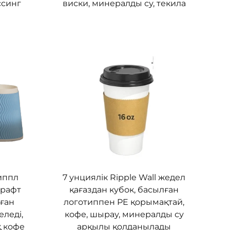
ссинг
виски, минералды су, текила
иппл
7 унциялік Ripple Wall жедел
крафт
қағаздан кубок, басылған
лған
логотиппен PE қорымақтай,
еледі,
кофе, шырау, минералды су
 кофе
арқылы қолданылады