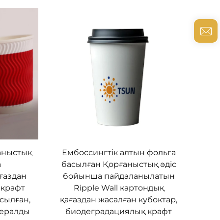
ғаныстық
Ембоссингтік алтын фольга
а
басылған Қорғаныстық әдіс
ғаздан
бойынша пайдаланылатын
 крафт
Ripple Wall картондық
сылған,
қағаздан жасалған кубоктар,
нералды
биодеградациялық крафт