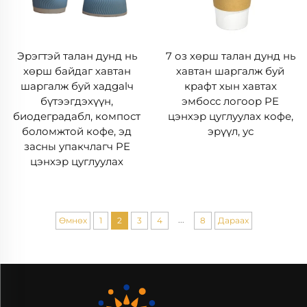
Эрэгтэй талан дунд нь
7 оз хөрш талан дунд нь
хөрш байдаг хавтан
хавтан шаргалж буй
шаргалж буй хадgalч
крафт хын хавтах
бүтээгдэхүүн,
эмбосс логоор PE
биодеградабл, компост
цэнхэр цуглуулах кофе,
боломжтой кофе, эд
эрүүл, ус
засны упакчлагч PE
цэнхэр цуглуулах
...
Өмнөх
1
2
3
4
8
Дараах