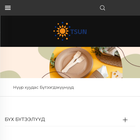
MN
Нүүр хуудас
Бүтээгдэхүүнүүд
БҮХ БҮТЭЭЛҮҮД