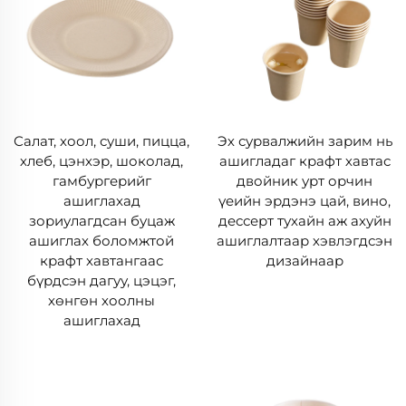
Салат, хоол, суши, пицца,
Эх сурвалжийн зарим нь
хлеб, цэнхэр, шоколад,
ашигладаг крафт хавтас
гамбургерийг
двойник урт орчин
ашиглахад
үеийн эрдэнэ цай, вино,
зориулагдсан буцаж
дессерт тухайн аж ахуйн
ашиглах боломжтой
ашиглалтаар хэвлэгдсэн
крафт хавтангаас
дизайнаар
бүрдсэн дагуу, цэцэг,
хөнгөн хоолны
ашиглахад