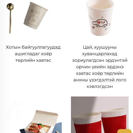
Хотын байгууллагуудад
Цай, хуушууны
ашигладаг хоёр
хуванцарлахад
төрлийн хавтас
зориулагдсан эрдэнтэй
орчин үеийн эрдэнэ
хавтас хоёр төрлийн
анхны үзэгдэлтэй лого
хэвлэгдсэн