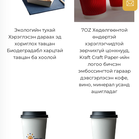
Экологийн тухай
7OZ Хөдөлгөөнтой
Хэрэглэсэн дараах эд
өндөртэй
хориглох тавцан
хэрэглэгчидтой
Биодеградабл харцтай
зөрчихгүй цонхнууд,
тавцан ба хоолой
Kraft Craft Paper-ийн
логоо бичсэн
эмбоссингтой гараар
дэвсгэрлэсэн кофе,
вино, минерал усанд
ашигладаг