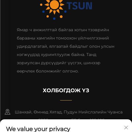
Ямар ч амжилттай байгаа хотын тээврийн
барааны хамгийн томоохон үйлчилгээний
удирдлагатай, ялгаатай байдлыг олон улсын
нэгжүүдэд хуримтлуулж байна. Танд
зориулсан дүрсүүдийг үүсгэх, шинээр
өөрчлөх боломжийг олгоно.
ХОЛБОГДОЖ ҮЗ
Шанхай, Өмнөд Хятад, Пудун Нийслэлийн Чуанса
гудамжны 6999-р дугаар, Б5 блок, 105-106 өрөө
We value your privacy