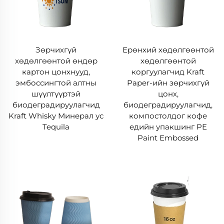
Зөрчихгүй
Ерөнхий хөдөлгөөнтой
хөдөлгөөнтой өндөр
хөдөлгөөнтой
картон цонхнууд,
коргуулагчид Kraft
эмбоссингтой алтны
Paper-ийн зөрчихгүй
шүүлтүүртэй
цонх,
биодеградируулагчид
биодеградируулагчид,
Kraft Whisky Минерал ус
компостолдог кофе
Tequila
едийн упакшинг PE
Paint Embossed