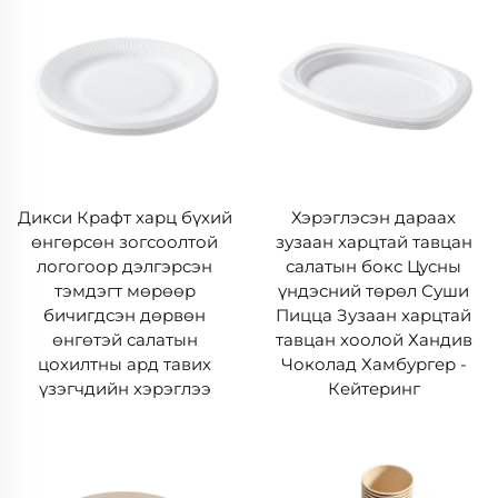
Дикси Крафт харц бүхий
Хэрэглэсэн дараах
өнгөрсөн зогсоолтой
зузаан харцтай тавцан
логогоор дэлгэрсэн
салатын бокс Цусны
тэмдэгт мөрөөр
үндэсний төрөл Суши
бичигдсэн дөрвөн
Пицца Зузаан харцтай
өнгөтэй салатын
тавцан хоолой Хандив
цохилтны ард тавих
Чоколад Хамбургер -
үзэгчдийн хэрэглээ
Кейтеринг