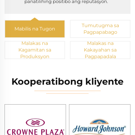
panatilihing positibo ang reputasyon.
Tumutugma sa
Mabilis na Tugon
Pagpapabago
Malakas na
Malakas na
Kagamitan sa
Kakayahan sa
Produksyon
Pagpapadala
Kooperatibong kliyente