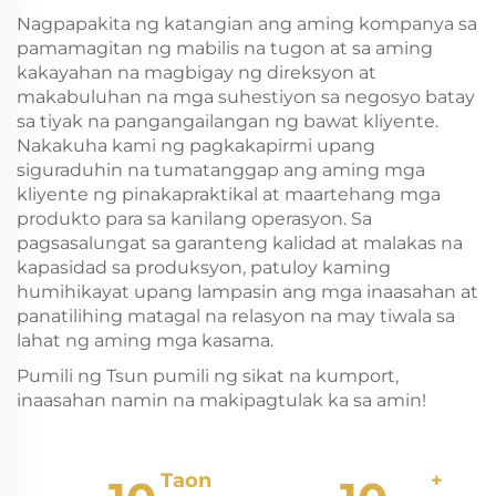
Nagpapakita ng katangian ang aming kompanya sa
pamamagitan ng mabilis na tugon at sa aming
kakayahan na magbigay ng direksyon at
makabuluhan na mga suhestiyon sa negosyo batay
sa tiyak na pangangailangan ng bawat kliyente.
Nakakuha kami ng pagkakapirmi upang
siguraduhin na tumatanggap ang aming mga
kliyente ng pinakapraktikal at maartehang mga
produkto para sa kanilang operasyon. Sa
pagsasalungat sa garanteng kalidad at malakas na
kapasidad sa produksyon, patuloy kaming
humihikayat upang lampasin ang mga inaasahan at
panatilihing matagal na relasyon na may tiwala sa
lahat ng aming mga kasama.
Pumili ng Tsun pumili ng sikat na kumport,
inaasahan namin na makipagtulak ka sa amin!