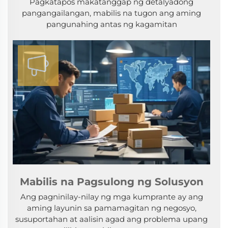
Pagkatapos makatanggap ng detalyadong
pangangailangan, mabilis na tugon ang aming
pangunahing antas ng kagamitan
Mabilis na Pagsulong ng Solusyon
Ang pagninilay-nilay ng mga kumprante ay ang
aming layunin sa pamamagitan ng negosyo,
susuportahan at aalisin agad ang problema upang