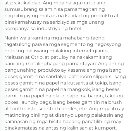
at praktikalidad. Ang mga halaga na ito ang
sumusubrang sa amin sa pamamagitan ng
pagbibigay ng mataas na kalidad ng produkto at
pinakamahusay na serbisyo sa mga unang
kompanya sa industriya ng hotel.
Naniniwala kami na mga mahabang-taong
tagatulong para sa mga segmento ng negosyong
hotel ng dalawang malaking internet giants,
Meituan at Ctrip, at patuloy na nakakamit ang
kanilang matalinghagang pamantayan. Ang aming
pangunahing produkto ay kasama ang mga isang
beses gamitin na sandalya, bathroom slippers, isang
beses gamitin na papel na kutsarita at takip, isang
beses gamitin na papel na mangkok, isang beses
gamitin na papel na plato, papel na bagon, take-out
boxes, laundry bags, isang beses gamitin na brush
at toothpaste, scented candles, etc. Ang mga ito ay
matinding piniling at disenyo upang palakasin ang
karanasan ng mga bisita habang panatilihing may
pinakamataas na antas ng kalinisan at kumport.