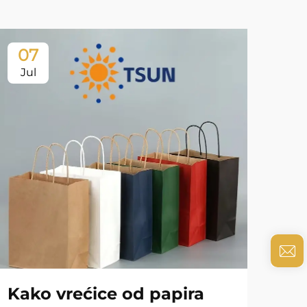
07
0
Jul
Ju
Kako vrećice od papira
Ka