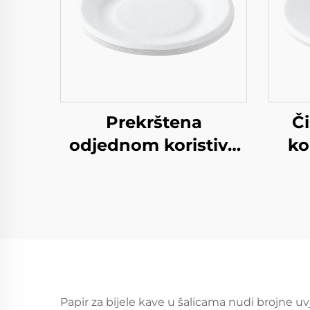
Prekrštena
Č
odjednom koristiva
ko
remeslena papirna
pl
ploča za salatu Šalice
kra
Snack Sushi Pizza
za s
Kruh Slatkoće
S
Čokolade
Sla
Hamburgeri - za
Bi
Catering Crafts
Papir za bijele kave u šalicama nudi brojne uv