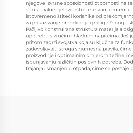
njegove izvrsne sposobnosti otpornosti na t
strukturalne cjelovitosti ili izazivanja cure
istovremeno štiteći korisnike od prekomjernog 
za prikazivanje brendiranja i prilagođenog ti
Pažljivo konstruirana struktura materijala o
upotrebu s vrućim i hladnim napitcima. Još jed
pritom zadrži svojstva koja su ključna za funk
zadovoljavaju stroga sigurnosna pravila, čim
proizvodnje i optimalnim omjerom težine i čvrs
ispunjavanju različitih poslovnih potreba. Do
trajanja i smanjenju otpada, čime se postaje p