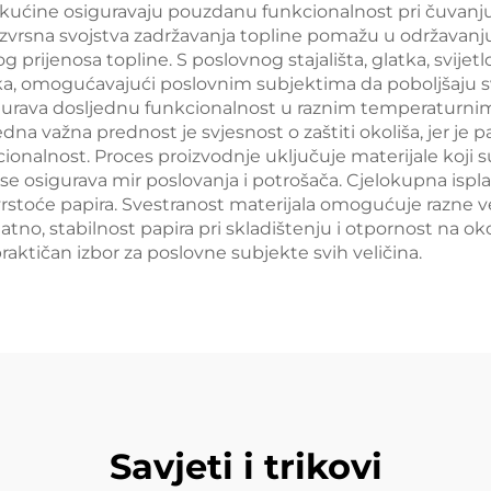
ekućine osiguravaju pouzdanu funkcionalnost pri čuvanju
nja. Izvrsna svojstva zadržavanja topline pomažu u održava
prijenosa topline. S poslovnog stajališta, glatka, svijetlo
ska, omogućavajući poslovnim subjektima da poboljšaju sv
sigurava dosljednu funkcionalnost u raznim temperaturnim
na važna prednost je svjesnost o zaštiti okoliša, jer je pa
cionalnost. Proces proizvodnje uključuje materijale koji s
e se osigurava mir poslovanja i potrošača. Cjelokupna is
toće papira. Svestranost materijala omogućuje razne velič
datno, stabilnost papira pri skladištenju i otpornost na
raktičan izbor za poslovne subjekte svih veličina.
Savjeti i trikovi