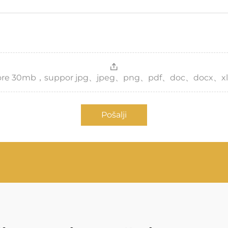
，more 30mb，suppor jpg、jpeg、png、pdf、doc、docx、xl
Pošalji