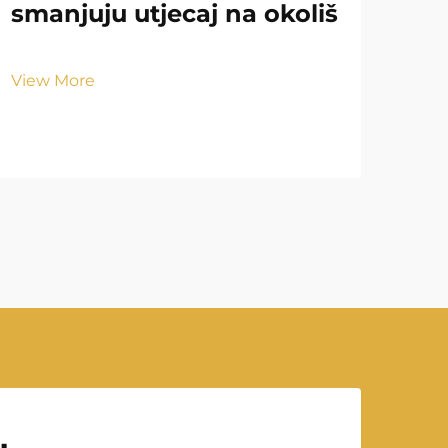
smanjuju utjecaj na okoliš
pa
po
View More
Vie