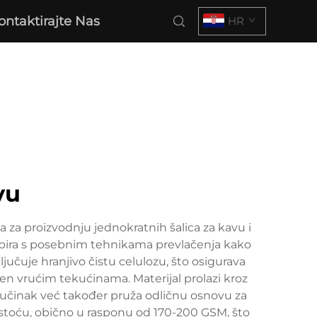
ontaktirajte Nas
HR
vu
na za proizvodnju jednokratnih šalica za kavu i
 papira s posebnim tehnikama prevlačenja kako
ključuje hranjivo čistu celulozu, što osigurava
n vrućim tekućinama. Materijal prolazi kroz
i učinak već također pruža odličnu osnovu za
gustoću, obično u rasponu od 170-200 GSM, što