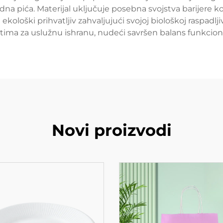
ladna pića. Materijal uključuje posebna svojstva barijere k
ološki prihvatljiv zahvaljujući svojoj biološkoj raspadljiv
tima za uslužnu ishranu, nudeći savršen balans funkciona
Novi proizvodi