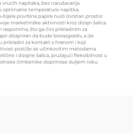
 vrućih napitaka, bez narušavanja
nju optimalne temperature napitka,
-bijela površina papira nudi izvrstan prostor
oje marketinške aktivnosti kroz dizajn šalica.
 rasponima, što ga čini prikladnim za
pir dizajniran da bude biorazgradiv, a da
u prikladni za kontakt s hranom i koji
plativost postiže se učinkovitim metodama
ine i dizajne šalica, pružajući fleksibilnost u
 okolinske čimbenike doprinose duljem roku