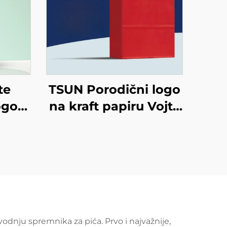
te
TSUN Porodični logo
ogo
na kraft papiru Vojta
orba
torba za ekranisano
je
tiskanje na površini
va
Nova godina/Božić
dvoz
Preuzimanje hrane
ng
Plastično pakiranje
Štapci
vodnju spremnika za pića. Prvo i najvažnije,