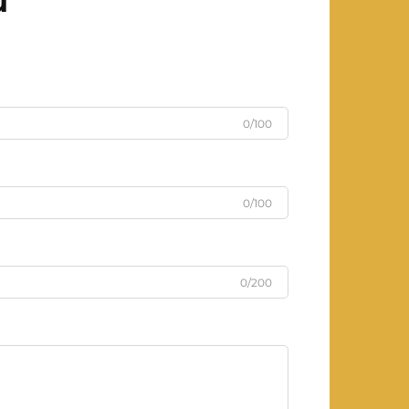
u
0/100
0/100
0/200