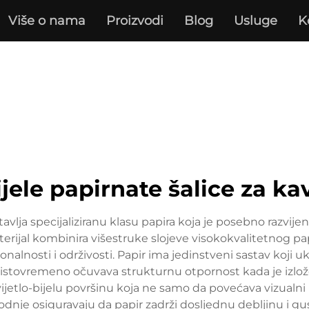
Više o nama
Proizvodi
Blog
Usluge
K
ijele papirnate šalice za ka
tavlja specijaliziranu klasu papira koja je posebno razvije
aterijal kombinira višestruke slojeve visokokvalitetnog
ionalnosti i održivosti. Papir ima jedinstveni sastav koji u
 istovremeno očuvava strukturnu otpornost kada je izlože
svijetlo-bijelu površinu koja ne samo da povećava vizualn
odnje osiguravaju da papir zadrži dosljednu debljinu i 