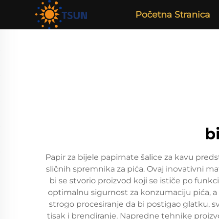
Početna Stranica
b
Papir za bijele papirnate šalice za kavu preds
sličnih spremnika za pića. Ovaj inovativni m
bi se stvorio proizvod koji se ističe po funkc
optimalnu sigurnost za konzumaciju pića, a
strogo procesiranje da bi postigao glatku, 
tisak i brendiranje. Napredne tehnike proizv