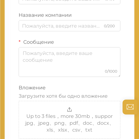
Название компании
0/200
Сообщение
0/1000
Вложение
Загрузите хотя бы одно вложение
Up to 3 files，more 30mb，suppor
jpg、jpeg、png、pdf、doc、docx、
xls、xlsx、csv、txt