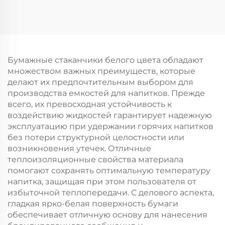
логотипом на заказ с
логотипом на заказ с
возможностью
возможностью
нанесения принта
нанесения принта
для упаковки
для упаковки
новогодней/
новогодней/
Бумажные стаканчики белого цвета обладают
рождественской еды
рождественской еды
множеством важных преимуществ, которые
в гофрокarton
в пластиковую
делают их предпочтительным выбором для
упаковку
производства емкостей для напитков. Прежде
всего, их превосходная устойчивость к
воздействию жидкостей гарантирует надежную
эксплуатацию при удержании горячих напитков
без потери структурной целостности или
возникновения утечек. Отличные
теплоизоляционные свойства материала
помогают сохранять оптимальную температуру
напитка, защищая при этом пользователя от
избыточной теплопередачи. С делового аспекта,
гладкая ярко-белая поверхность бумаги
обеспечивает отличную основу для нанесения