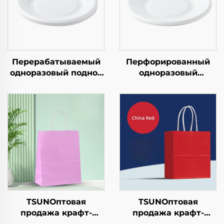
Перерабатываемый
Перфорированный
одноразовый поднос
одноразовый
из крафт-бумаги для
бумажный поднос
салатов, закусок,
квадратной формы
суши, пиццы, хлеба,
из крафт-бумаги для
конфет, шоколада
салата, закусок,
или гамбургеров —
суши, бутербродов,
для общепита и
хлеба, конфет,
крафтовых целей
шоколада, печенья,
корма для животных
и т.д.
TSUNОптовая
TSUNОптовая
продажа крафт-
продажа крафт-
бумажной сумки с
бумажной сумки с