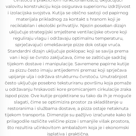
čvrstoću s praktičnom funkcionalnošću, uključujući
valovitu konstrukciju koja osigurava superiornu izdržljivost
i izolacijska svojstva. Kutija se obično sastoji od papirnog
materijala prikladnog za kontakt s hranom koji je
reciklabilan i ekološki prihvatljiv. Njezin poseban dizajn
uključuje strategijski smještene ventilacijske otvore koji
reguliraju vlagu i održavaju optimalnu temperaturu,
sprječavajući omekšavanje pizze dok ostaje vruća.
Standardni dizajn uključuje poklopac koji se savija prema
van i koji se čvrsto zaključava, čime se zaštićuje sadržaj
tijekom dostave i manipulacije. Savremene papirne kutije
za pizzu često imaju antijedemni premaz koji sprječava
upijanje ulja i održava strukturnu čvrstoću. Unutrašnjost
često uključuje posebno teksturiranu površinu koja pomaže
u održavanju hrskavosti kore promicanjem cirkulacije zraka
ispod pizze. Ove kutije projektirane su tako da ih je moguće
slagati, čime se optimizira prostor za skladištenje u
restoranima i službama dostave, a pizza ostaje netaknuta
tijekom transporta. Dimenzije su pažljivo izračunate kako bi
prilagodile različite veličine pizze i smanjile višak prostora,
što rezultira učinkovitom ambalažom koja je i ekonomski
isplativa i praktična.