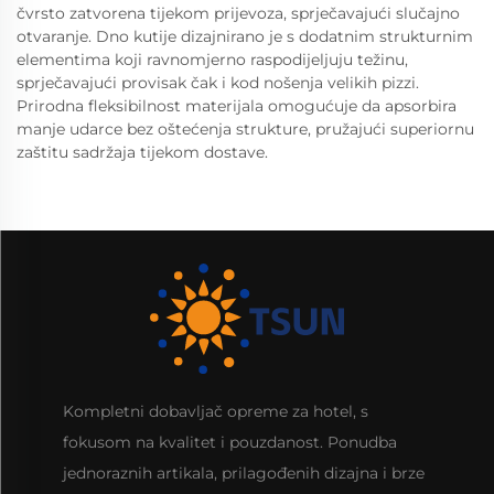
čvrsto zatvorena tijekom prijevoza, sprječavajući slučajno
otvaranje. Dno kutije dizajnirano je s dodatnim strukturnim
elementima koji ravnomjerno raspodijeljuju težinu,
sprječavajući provisak čak i kod nošenja velikih pizzi.
Prirodna fleksibilnost materijala omogućuje da apsorbira
manje udarce bez oštećenja strukture, pružajući superiornu
zaštitu sadržaja tijekom dostave.
Kompletni dobavljač opreme za hotel, s
fokusom na kvalitet i pouzdanost. Ponudba
jednoraznih artikala, prilagođenih dizajna i brze