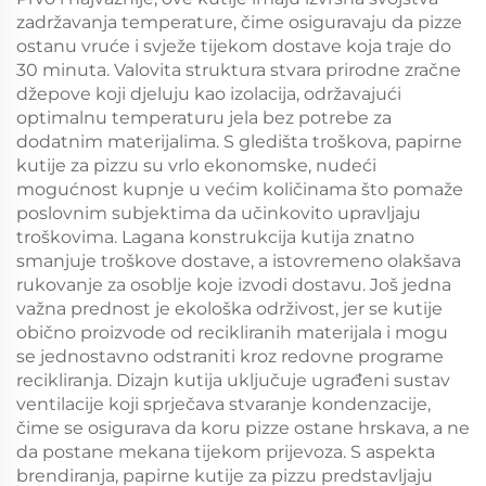
zadržavanja temperature, čime osiguravaju da pizze
ostanu vruće i svježe tijekom dostave koja traje do
30 minuta. Valovita struktura stvara prirodne zračne
džepove koji djeluju kao izolacija, održavajući
optimalnu temperaturu jela bez potrebe za
dodatnim materijalima. S gledišta troškova, papirne
kutije za pizzu su vrlo ekonomske, nudeći
mogućnost kupnje u većim količinama što pomaže
poslovnim subjektima da učinkovito upravljaju
troškovima. Lagana konstrukcija kutija znatno
smanjuje troškove dostave, a istovremeno olakšava
rukovanje za osoblje koje izvodi dostavu. Još jedna
važna prednost je ekološka održivost, jer se kutije
obično proizvode od recikliranih materijala i mogu
se jednostavno odstraniti kroz redovne programe
recikliranja. Dizajn kutija uključuje ugrađeni sustav
ventilacije koji sprječava stvaranje kondenzacije,
čime se osigurava da koru pizze ostane hrskava, a ne
da postane mekana tijekom prijevoza. S aspekta
brendiranja, papirne kutije za pizzu predstavljaju