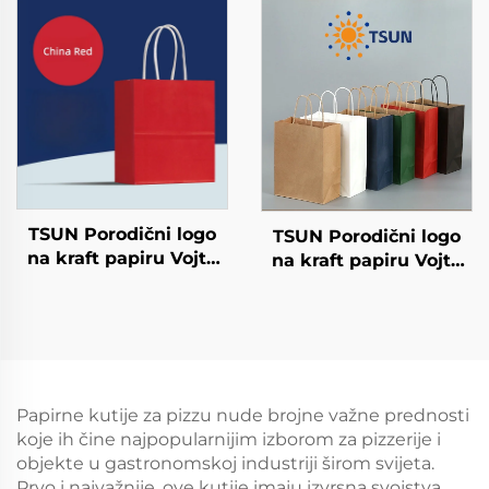
salatu Šalice Snack
Nova godina/Božić
Sushi Pizza Kruh
Hrana za pakiranje
Slatkoće Čokolade
Ekranisano tiskanje na
Hamburgeri - za
površini
Catering Crafts
TSUN Porodični logo
TSUN Porodični logo
na kraft papiru Vojta
na kraft papiru Vojta
torba za ekranisano
torba za ekranisano
tiskanje na površini
tiskanje na površini
Nova godina/Božić
Nova godina/Božić
Preuzimanje hrane
Preuzimanje hrane
Plastično pakiranje
Plastično pakiranje
Štapci
Štapci
Papirne kutije za pizzu nude brojne važne prednosti
koje ih čine najpopularnijim izborom za pizzerije i
objekte u gastronomskoj industriji širom svijeta.
Prvo i najvažnije, ove kutije imaju izvrsna svojstva