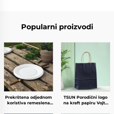
Popularni proizvodi
Prekrštena odjednom
TSUN Porodični logo
koristiva remeslena
na kraft papiru Vojta
papirna ploča za
torba za preuzimanje