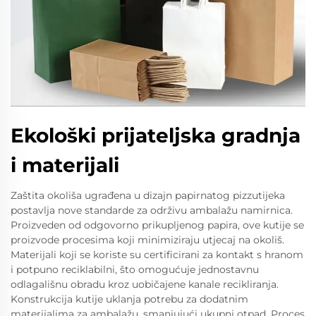
Ekološki prijateljska gradnja
i materijali
Zaštita okoliša ugrađena u dizajn papirnatog pizzutijeka
postavlja nove standarde za održivu ambalažu namirnica.
Proizveden od odgovorno prikupljenog papira, ove kutije se
proizvode procesima koji minimiziraju utjecaj na okoliš.
Materijali koji se koriste su certificirani za kontakt s hranom
i potpuno reciklabilni, što omogućuje jednostavnu
odlagališnu obradu kroz uobičajene kanale recikliranja.
Konstrukcija kutije uklanja potrebu za dodatnim
materijalima za ambalažu, smanjujući ukupni otpad. Proces