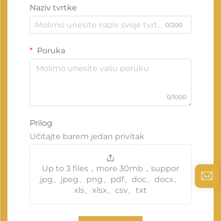
Naziv tvrtke
0/200
Poruka
0/1000
Prilog
Učitajte barem jedan privitak
Up to 3 files，more 30mb，suppor
jpg、jpeg、png、pdf、doc、docx、
xls、xlsx、csv、txt