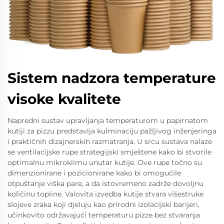
Sistem nadzora temperature
visoke kvalitete
Napredni sustav upravljanja temperaturom u papirnatom
kutiji za pizzu predstavlja kulminaciju pažljivog inženjeringa
i praktičnih dizajnerskih razmatranja. U srcu sustava nalaze
se ventilacijske rupe strategijski smještene kako bi stvorile
optimalnu mikroklimu unutar kutije. Ove rupe točno su
dimenzionirane i pozicionirane kako bi omogućile
otpuštanje viška pare, a da istovremeno zadrže dovoljnu
količinu topline. Valovita izvedba kutije stvara višestruke
slojeve zraka koji djeluju kao prirodni izolacijski barijeri,
učinkovito održavajući temperaturu pizze bez stvaranja