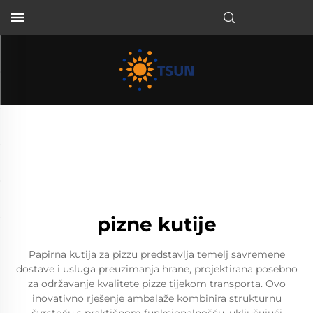
HR
pizne kutije
Papirna kutija za pizzu predstavlja temelj savremene
dostave i usluga preuzimanja hrane, projektirana posebno
za održavanje kvalitete pizze tijekom transporta. Ovo
inovativno rješenje ambalaže kombinira strukturnu