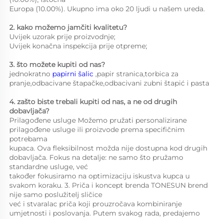
Europa (10.00%). Ukupno ima oko 20 ljudi u našem ureda. 
2. kako možemo jamčiti kvalitetu?   
Uvijek uzorak prije proizvodnje;   
Uvijek konačna inspekcija prije otpreme;   
3. što možete kupiti od nas?   
jednokratno 
papirni šalic 
,papir stranica,torbica za 
pranje,odbacivane štapačke,odbacivani zubni štapić i pasta 
4. zašto biste trebali kupiti od nas, a ne od drugih 
dobavljača?   
Prilagođene usluge Možemo pružati personalizirane 
prilagođene usluge ili proizvode prema specifičnim 
potrebama 
kupaca. Ova fleksibilnost možda nije dostupna kod drugih 
dobavljača. Fokus na detalje: ne samo što pružamo 
standardne usluge, već 
također fokusiramo na optimizaciju iskustva kupca u 
svakom koraku. 3. Priča i koncept brenda TONESUN brend 
nije samo poslužitelj sličice 
već i stvaralac priča koji prouzročava kombiniranje 
umjetnosti i poslovanja. Putem svakog rada, predajemo 