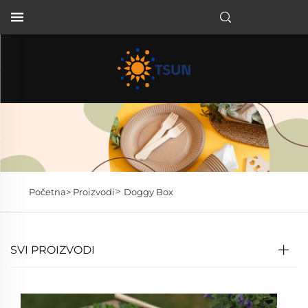
HR
>
Početna>
Proizvodi
Doggy Box
SVI PROIZVODI