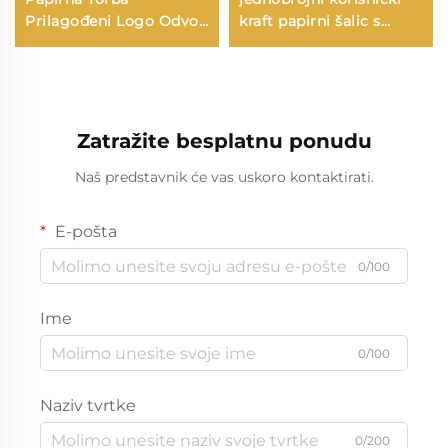
Prilagođeni Logo Odvoz
kraft papirni šalic s
i Nova Godina/Božić
embosanim logom PE
Darivanje Pakiranje
omot za kavu, vino,
Torba
mineralnu vodu
Zatražite besplatnu ponudu
Naš predstavnik će vas uskoro kontaktirati.
E-pošta
0/100
Ime
0/100
Naziv tvrtke
0/200