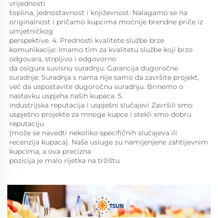
vrijednosti 
toplina, jednostavnost i književnost. Nalagamo se na 
originalnost i pričamo kupcima moćnije brendne priče iz 
umjetničkog 
perspektive. 4. Prednosti kvalitete službe brze 
komunikacije: Imamo tim za kvalitetu službe koji brzo 
odgovara, strpljivo i odgovorno 
da osigura suvisnu suradnju. Garancija dugoročne 
suradnje: Suradnja s nama nije samo da završite projekt, 
već da uspostavite dugoročnu suradnju. Brinemo o 
nastavku uspjeha naših kupaca. 5. 
industrijska reputacija i uspješni slučajevi Završili smo 
uspješno projekte za mnoge kupce i stekli smo dobru 
reputaciju 
(može se navedti nekoliko specifičnih slučajeva ili 
recenzija kupaca). Naše usluge su namijenjene zahtijevnim 
kupcima, a ova precizna 
pozicija je malo rijetka na tržištu 