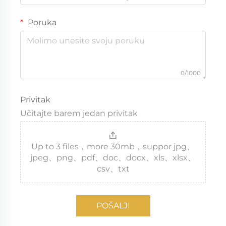
Poruka
0/1000
Privitak
Učitajte barem jedan privitak
Up to 3 files，more 30mb，suppor jpg、
jpeg、png、pdf、doc、docx、xls、xlsx、
csv、txt
POŠALJI