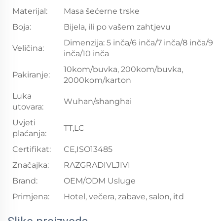
Materijal:
Masa šećerne trske
Boja:
Bijela, ili po vašem zahtjevu
Dimenzija: 5 inča/6 inča/7 inča/8 inča/9
Veličina:
inča/10 inča
10kom/buvka, 200kom/buvka,
Pakiranje:
2000kom/karton
Luka
Wuhan/shanghai
utovara:
Uvjeti
TT,LC
plaćanja:
Certifikat:
CE,ISO13485
Značajka:
RAZGRADIVLJIVI
Brand:
OEM/ODM Usluge
Primjena:
Hotel, večera, zabave, salon, itd