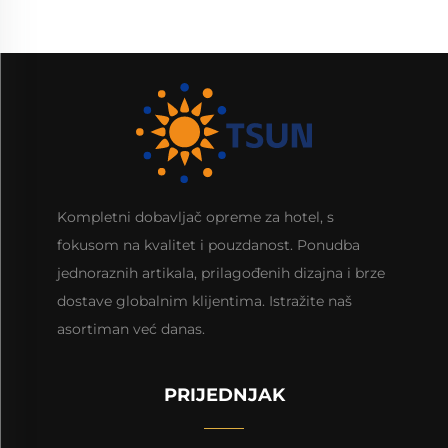
Kompletni dobavljač opreme za hotel, s
fokusom na kvalitet i pouzdanost. Ponudba
jednoraznih artikala, prilagođenih dizajna i brze
dostave globalnim klijentima. Istražite naš
asortiman već danas.
PRIJEDNJAK