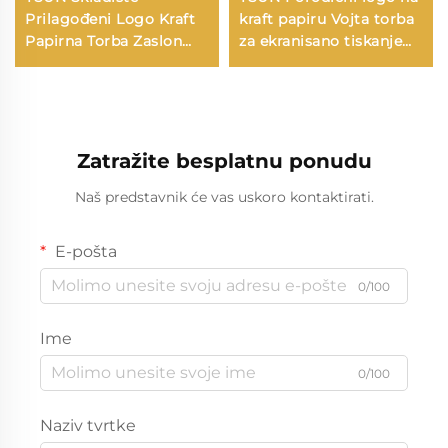
Prilagođeni Logo Kraft
kraft papiru Vojta torba
Papirna Torba Zaslon
za ekranisano tiskanje
Tiskanje Površina Nova
na površini Nova
Godina/Božić Odvoz
godina/Božić
HRana Shipping Karton
Preuzimanje hrane
Plastično pakiranje
Štapci
Zatražite besplatnu ponudu
Naš predstavnik će vas uskoro kontaktirati.
E-pošta
0/100
Ime
0/100
Naziv tvrtke