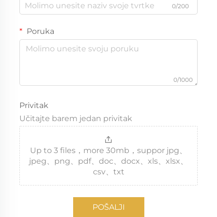
0/200
Poruka
0/1000
Privitak
Učitajte barem jedan privitak
Up to 3 files，more 30mb，suppor jpg、
jpeg、png、pdf、doc、docx、xls、xlsx、
csv、txt
POŠALJI