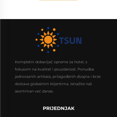
Kompletni dobavljač opreme za hotel, s
fokusom na kvalitet i pouzdanost. Ponudba
jednoraznih artikala, prilagođenih dizajna i brze
dostave globalnim klijentima. Istražite naš
asortiman već danas.
PRIJEDNJAK