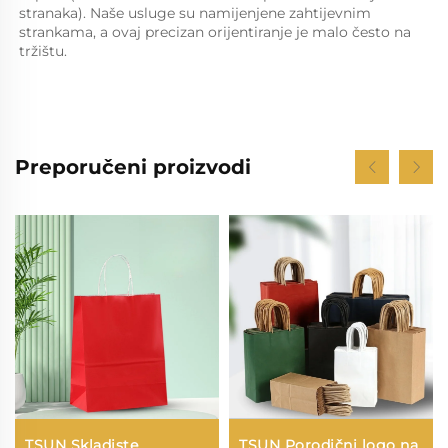
stranaka). Naše usluge su namijenjene zahtijevnim 
strankama, a ovaj precizan orijentiranje je malo često na 
tržištu. 
Preporučeni proizvodi
TSUN Skladiste
TSUN Porodični logo na