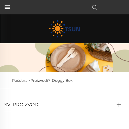
HR
>
Početna>
Proizvodi
Doggy Box
SVI PROIZVODI