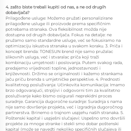
4. zašto biste trebali kupiti od nas, a ne od drugih 
dobavljača?   
Prilagođene usluge: Možemo pružati personalizirane 
prilagođene usluge ili proizvode prema specifičnim 
potrebama stranaka. Ova fleksibilnost možda nije 
dostupna od drugih dobavljača. Fokus na detalje: ne 
pružamo samo standardne usluge, već se fokusiramo na 
optimizaciju iskustva stranaka u svakom koraku. 3. Priča i 
koncept brenda: TONESUN brend nije samo pružalac 
slikovnih usluga, već i stvaralac priča koji traži 
kombinaciju umjetnosti i poslovanja. Putem svakog rada, 
predajemo vrijednosti topline, jednostavnosti i 
književnosti. Držimo se originalnosti i kažemo strankama 
jaču priču brenda s umjetničke perspektive. 4. Prednosti 
kvalitetnog posluživanja: Učinkovita komunikacija: Imamo 
brzo odgovarajući, strpljivi i odgovorni tim za kvalitetno 
posluživanje kako bismo osigurali neprekidni proces 
suradnje. Garancija dugoročne suradnje: Suradnja s nama 
nije samo dovršenje projekta, već i izgradnja dugoročnog 
partnerstva. Brinemo o trajnom uspjehu naših stranaka. 5. 
Poštenski kapital i uspješni slučajevi: Uspešno smo dovršili 
projekte za mnoge stranke i stekli smo dobar poštenski 
kapital (može se navedti nekoliko specifičnih slučajeva ili 