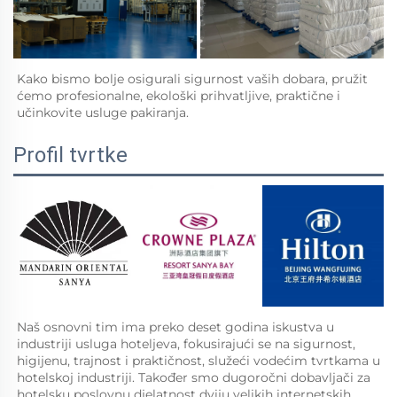
Kako bismo bolje osigurali sigurnost vaših dobara, pružit 
ćemo profesionalne, ekološki prihvatljive, praktične i 
učinkovite usluge pakiranja.   
Profil tvrtke
Naš osnovni tim ima preko deset godina iskustva u 
industriji usluga hoteljeva, fokusirajući se na sigurnost, 
higijenu, trajnost i praktičnost, služeći vodećim tvrtkama u 
hotelskoj industriji. Također smo dugoročni dobavljači za 
hotelsku poslovnu djelatnost dviju velikih internetskih 