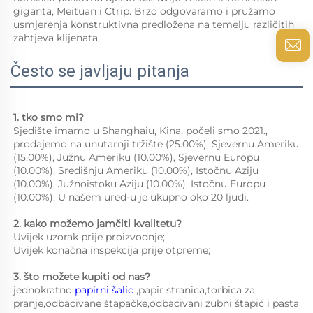
giganta, Meituan i Ctrip. Brzo odgovaramo i pružamo 
usmjerenja konstruktivna predložena na temelju različitih 
zahtjeva klijenata. 
Često se javljaju pitanja
1. tko smo mi?   
Sjedište imamo u Shanghaiu, Kina, počeli smo 2021., 
prodajemo na unutarnji tržište (25.00%), Sjevernu Ameriku 
(15.00%), Južnu Ameriku (10.00%), Sjevernu Europu 
(10.00%), Središnju Ameriku (10.00%), Istočnu Aziju 
(10.00%), Južnoistoku Aziju (10.00%), Istočnu Europu 
(10.00%). U našem ured-u je ukupno oko 20 ljudi. 
2. kako možemo jamčiti kvalitetu?   
Uvijek uzorak prije proizvodnje;   
Uvijek konačna inspekcija prije otpreme;   
3. što možete kupiti od nas?   
jednokratno 
papirni šalic 
,papir stranica,torbica za 
pranje,odbacivane štapačke,odbacivani zubni štapić i pasta 