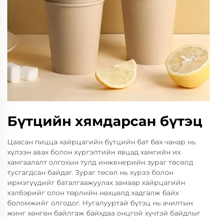
Бүтцийн хямдарсан бүтэц
Цаасан пицца хайрцагийн бүтцийн бат бөх чанар нь
хүлээн авах болон хүргэлтийн явцад хамгийн их
хамгаалалт олгохын тулд инженерийн зураг төсөлд
тусгагдсан байдаг. Зураг төсөл нь хүрээ болон
ирмэгүүдийг баталгаажуулах замаар хайрцагийн
хэлбэрийг олон төрлийн нөхцөлд хадгалж байх
боломжийг олгодог. Нугалууртай бүтэц нь ачилтын
жинг хөнгөн байлгаж байхдаа онцгой хүчтэй байдлыг