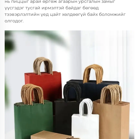
нь пиццыг арай өргөж агаарын урсгалын замыг
үүсгэдэг тусгай ирмэлтэй байдаг бөгөөд
тээвэрлэлтийн үед цайт хөлдөөгүй байх боломжийг
олгодог.