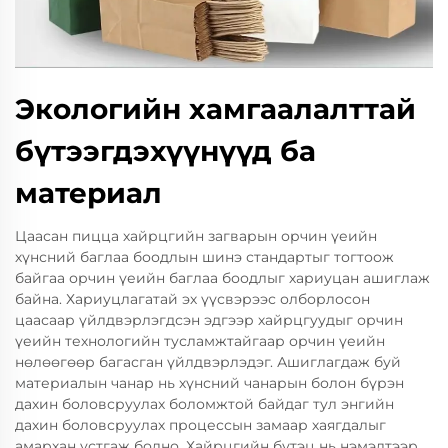
Экологийн хамгаалалттай
бүтээгдэхүүнүүд ба
материал
Цаасан пицца хайрцгийн загварын орчин үеийн
хүнсний баглаа боодлын шинэ стандартыг тогтоож
байгаа орчин үеийн баглаа боодлыг хариуцан ашиглаж
байна. Хариуцлагатай эх үүсвэрээс олборлосон
цаасаар үйлдвэрлэгдсэн эдгээр хайрцгуудыг орчин
үеийн технологийн тусламжтайгаар орчин үеийн
нөлөөгөөр багасган үйлдвэрлэдэг. Ашиглагдаж буй
материалын чанар нь хүнсний чанарын болон бүрэн
дахин боловсруулах боломжтой байдаг тул энгийн
дахин боловсруулах процессын замаар хаягдалыг
амархан устгаж болно. Хайрцгийн бүтэц нь нэмэлтээр