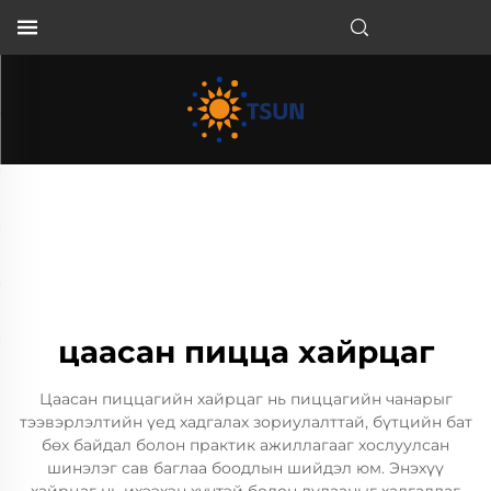
MN
цаасан пицца хайрцаг
Цаасан пиццагийн хайрцаг нь пиццагийн чанарыг
тээвэрлэлтийн үед хадгалах зориулалттай, бүтцийн бат
бөх байдал болон практик ажиллагааг хослуулсан
шинэлэг сав баглаа боодлын шийдэл юм. Энэхүү