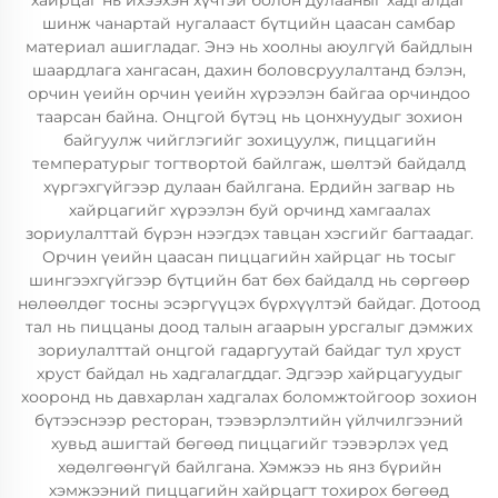
хайрцаг нь ихээхэн хүчтэй болон дулааныг хадгалдаг
шинж чанартай нугалааст бүтцийн цаасан самбар
материал ашигладаг. Энэ нь хоолны аюулгүй байдлын
шаардлага хангасан, дахин боловсруулалтанд бэлэн,
орчин үеийн орчин үеийн хүрээлэн байгаа орчиндоо
таарсан байна. Онцгой бүтэц нь цонхнуудыг зохион
байгуулж чийглэгийг зохицуулж, пиццагийн
температурыг тогтвортой байлгаж, шөлтэй байдалд
хүргэхгүйгээр дулаан байлгана. Ердийн загвар нь
хайрцагийг хүрээлэн буй орчинд хамгаалах
зориулалттай бүрэн нээгдэх тавцан хэсгийг багтаадаг.
Орчин үеийн цаасан пиццагийн хайрцаг нь тосыг
шингээхгүйгээр бүтцийн бат бөх байдалд нь сөргөөр
нөлөөлдөг тосны эсэргүүцэх бүрхүүлтэй байдаг. Дотоод
тал нь пиццаны доод талын агаарын урсгалыг дэмжих
зориулалттай онцгой гадаргуутай байдаг тул хруст
хруст байдал нь хадгалагддаг. Эдгээр хайрцагуудыг
хооронд нь давхарлан хадгалах боломжтойгоор зохион
бүтээснээр ресторан, тээвэрлэлтийн үйлчилгээний
хувьд ашигтай бөгөөд пиццагийг тээвэрлэх үед
хөдөлгөөнгүй байлгана. Хэмжээ нь янз бүрийн
хэмжээний пиццагийн хайрцагт тохирох бөгөөд