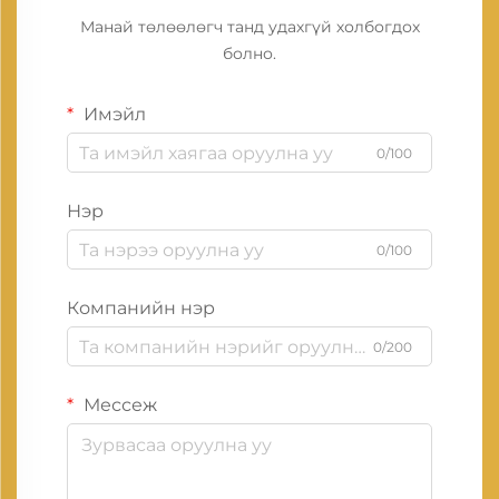
Манай төлөөлөгч танд удахгүй холбогдох
болно.
Имэйл
0/100
Нэр
0/100
Компанийн нэр
0/200
Мессеж