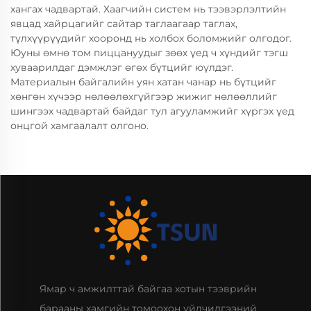
хангах чадвартай. Хаагчийн систем нь тээвэрлэлтийн
явцад хайрцагийг сайтар таглаагаар таглах,
түлхүүрүүдийг хооронд нь холбох боломжийг олгодог.
Юуны өмнө том пиццануудыг зөөх үед ч хүндийг тэгш
хуваарилдаг дэмжлэг өгөх бүтцийг юүлдэг.
Материалын байгалийн уян хатан чанар нь бүтцийг
хөнгөн хүчээр нөлөөлөхгүйгээр жижиг нөлөөллийг
шингээх чадвартай байдаг тул агууламжийг хүргэх үед
онцгой хамгаалалт олгоно.
Ямар ч амжилттай байгаа хотын тээврийн
барааны хамгийн томоохон үйлчилгээний