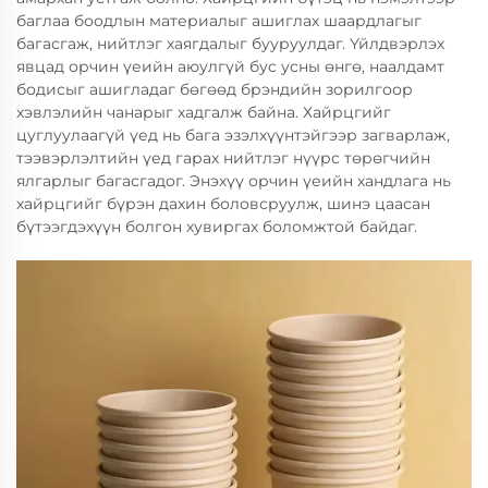
баглаа боодлын материалыг ашиглах шаардлагыг
багасгаж, нийтлэг хаягдалыг бууруулдаг. Үйлдвэрлэх
явцад орчин үеийн аюулгүй бус усны өнгө, наалдамт
бодисыг ашигладаг бөгөөд брэндийн зорилгоор
хэвлэлийн чанарыг хадгалж байна. Хайрцгийг
цуглуулаагүй үед нь бага эзэлхүүнтэйгээр загварлаж,
тээвэрлэлтийн үед гарах нийтлэг нүүрс төрөгчийн
ялгарлыг багасгадог. Энэхүү орчин үеийн хандлага нь
хайрцгийг бүрэн дахин боловсруулж, шинэ цаасан
бүтээгдэхүүн болгон хувиргах боломжтой байдаг.