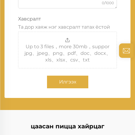
0/1000
Хавсралт
Та дор хаяж нэг хавсралт татах ёстой
Up to 3 files，more 30mb，suppor
jpg、jpeg、png、pdf、doc、docx、
xls、xlsx、csv、txt
Илгээх
цаасан пицца хайрцаг