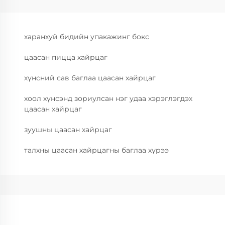
харанхуй бидийн упакажинг бокс
цаасан пицца хайрцаг
хүнсний сав баглаа цаасан хайрцаг
хоол хүнсэнд зориулсан нэг удаа хэрэглэгдэх
цаасан хайрцаг
зуушны цаасан хайрцаг
талхны цаасан хайрцагны баглаа хүрээ