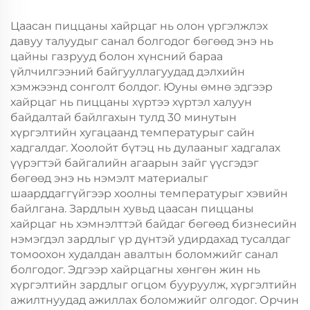
Хөдөлгөөнт Хоолын
Хөдөлгөөнт Хоолын
Пластик Пакинг
Пластик Пакинг
Цаасан пиццаны хайрцаг нь олон үргэлжлэх
давуу талуудыг санал болгодог бөгөөд энэ нь
цайны газрууд болон хүнсний бараа
үйлчилгээний байгууллагуудад дэлхийн
хэмжээнд сонголт болдог. Юуны өмнө эдгээр
хайрцаг нь пиццаны хүртээ хүртэл халуун
байдалтай байлгахын тулд 30 минутын
хүргэлтийн хугацаанд температурыг сайн
хадгалдаг. Хоолойт бүтэц нь дулааныг хадгалах
үүрэгтэй байгалийн агаарын зайг үүсгэдэг
бөгөөд энэ нь нэмэлт материалыг
шаарддаггүйгээр хоолны температурыг хэвийн
байлгана. Зардлын хувьд цаасан пиццаны
хайрцаг нь хэмнэлттэй байдаг бөгөөд бизнесийн
нэмэгдэл зардлыг үр дүнтэй удирдахад тусалдаг
томоохон худалдан авалтын боломжийг санал
болгодог. Эдгээр хайрцагны хөнгөн жин нь
хүргэлтийн зардлыг огцом бууруулж, хүргэлтийн
ажилтнуудад ажиллах боломжийг олгодог. Орчин