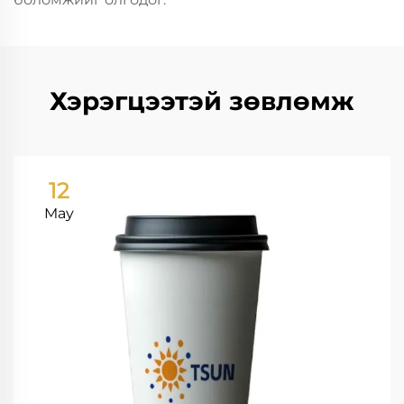
Хэрэгцээтэй зөвлөмж
12
May