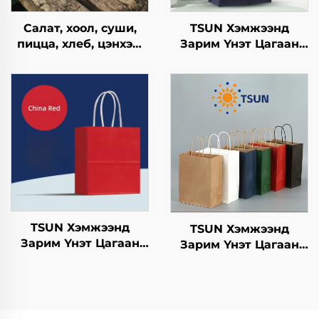
Салат, хоол, суши,
TSUN Хэмжээнд
пицца, хлеб, цэнхэр,
Зарим Үнэт Цагаан
шоколад,
Хавtg Тасалгааны Баг
гамбургерийг
Нэмэлт Ур чадвараар
ашиглахад
Шинэ Жил,
зориулагдсан буцаж
Кристмасийн Хоолын
ашиглах боломжтой
Пакинг Скрин Принт
крафт хавтангаас
бүрдсэн дагуу, цэцэг,
хөнгөн хоолны
ашиглахад
TSUN Хэмжээнд
TSUN Хэмжээнд
Зарим Үнэт Цагаан
Зарим Үнэт Цагаан
Хавtg Тасалгааны Баг
Хавtg Тасалгааны Баг
Скрин Принт Нэмэлт
Скрин Принт Нэмэлт
Ур чадвараар Шинэ
Ур чадвараар Шинэ
Жил, Кристмасийн
Жил, Кристмасийн