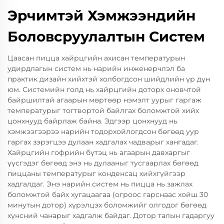
Эрчимтэй Хэмжээндийн
Боловсруулалтын Систем
Цаасан пицца хайрцгийн ахисан температурын
удирдлагын систем нь нарийн инженерчлэл ба
практик дизайн хийхтэй холбогдсон шийдлийн үр дүн
юм. Системийн голд нь хайрцгийн доторх оновчтой
байршилтай агаарын мөртөөр нэмэлт уурыг гаргаж
температурыг тогтвортой байлгах боломжтой хийх
цонхнууд байрлаж байна. Эдгээр цонхнууд нь
хэмжээгээрээ нарийн тодорхойлогдсон бөгөөд уур
гаргах зэрэгцээ дулаан хадгалах чадварыг хангадаг.
Хайрцгийн гофрийн бүтэц нь агаарын давхаргыг
үүсгэдэг бөгөөд энэ нь дулааныг тусгаарлах бөгөөд
пиццаны температурыг конденсац хийхгүйгээр
хадгалдаг. Энэ нарийн систем нь пицца нь зажлах
боломжтой байх хугацаагаа (огроос гарснаас хойш 30
минутын дотор) хүрэлцэх боломжийг олгодог бөгөөд
хүнсний чанарыг хадгалж байдаг. Дотор талын гадаргуу