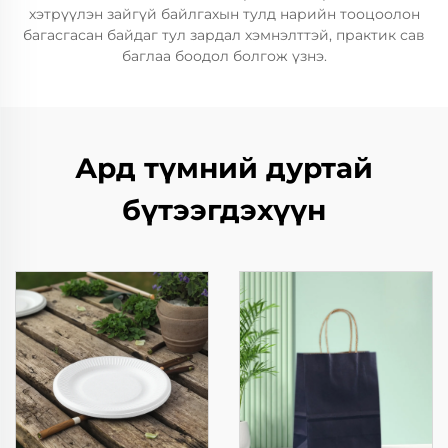
хэтрүүлэн зайгүй байлгахын тулд нарийн тооцоолон
багасгасан байдаг тул зардал хэмнэлттэй, практик сав
баглаа боодол болгож үзнэ.
Ард түмний дуртай
бүтээгдэхүүн