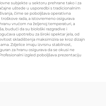
lovne subjekte u sektoru prehrane tako i za
načajne uštede u usporedbi s tradicionalnim
ivanja, čime se poboljšava operativna
i troškove rada, a istovremeno osigurava
i hranu vrućom na željenoj temperaturi, a
a, budući da su biološki razgradive i
gućava upotrebu za široki spektar jela, od
kovitost skladištenja maksimizira se kroz dizajn
hama. Zdjelice imaju izvrsnu stabilnost,
iguran za hranu osigurava da se okusi ne
Profesionalni izgled poboljšava prezentaciju