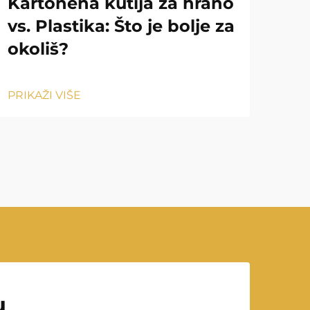
Kartonena kutija za hrano
Na
vs. Plastika: Što je bolje za
ko
okoliš?
vr
PRIKAŽI VIŠE
PRIK
u