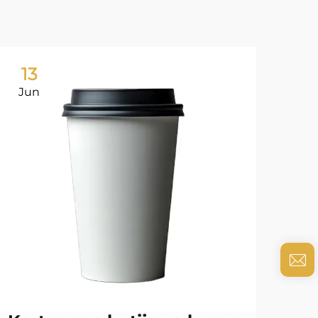
13
0
Jun
Ju