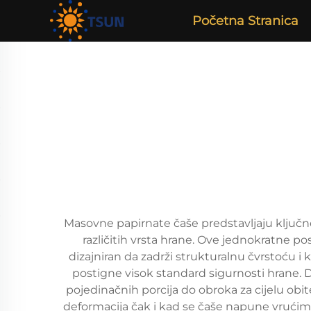
Početna Stranica
Masovne papirnate čaše predstavljaju ključno 
različitih vrsta hrane. Ove jednokratne p
dizajniran da zadrži strukturalnu čvrstoću i
postigne visok standard sigurnosti hrane. D
pojedinačnih porcija do obroka za cijelu obit
deformacija čak i kad se čaše napune vrućim