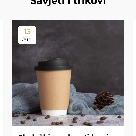
Savjeti i trikovi
13
Jun