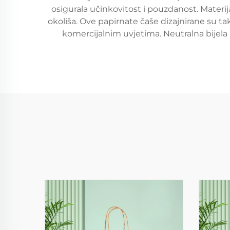
osigurala učinkovitost i pouzdanost. Materija
okoliša. Ove papirnate čaše dizajnirane su ta
komercijalnim uvjetima. Neutralna bijela b