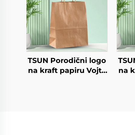
TSUN Porodični logo
TSUN
na kraft papiru Vojta
na k
torba za preuzimanje
torb
Nova godina/Božić
Nov
Hrana za pakiranje
Hra
Ekranisano tiskanje
Ekr
na površini