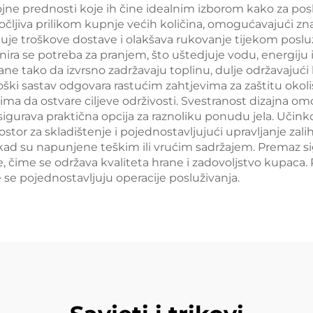
jne prednosti koje ih čine idealnim izborom kako za pos
očljiva prilikom kupnje većih količina, omogućavajući z
je troškove dostave i olakšava rukovanje tijekom posluž
nira se potreba za pranjem, što uštedjuje vodu, energiju 
rane tako da izvrsno zadržavaju toplinu, dulje održavajuć
ški sastav odgovara rastućim zahtjevima za zaštitu okoliš
 da ostvare ciljeve održivosti. Svestranost dizajna omo
e osigurava praktična opcija za raznoliku ponudu jela. Učin
stor za skladištenje i pojednostavljujući upravljanje zali
 i kad su napunjene teškim ili vrućim sadržajem. Premaz s
, čime se održava kvaliteta hrane i zadovoljstvo kupaca. 
e pojednostavljuju operacije posluživanja.