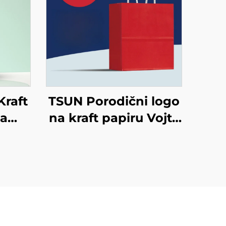
Kraft
TSUN Porodični logo
ba
na kraft papiru Vojta
ogo
torba za ekranisano
a
tiskanje na površini
ć
Nova godina/Božić
anje
Preuzimanje hrane
Plastično pakiranje
Štapci