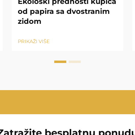
Ekološki prednosti kupica
od papira sa dvostranim
zidom
PRIKAŽI VIŠE
Zatražite besplatnu ponud