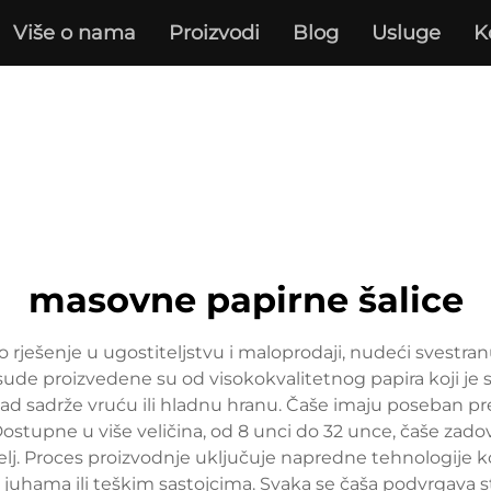
Više o nama
Proizvodi
Blog
Usluge
K
masovne papirne šalice
rješenje u ugostiteljstvu i maloprodaji, nudeći svestranu 
osude proizvedene su od visokokvalitetnog papira koji je
 kad sadrže vruću ili hladnu hranu. Čaše imaju poseban pr
ostupne u više veličina, od 8 unci do 32 unce, čaše zadovo
elj. Proces proizvodnje uključuje napredne tehnologije ko
 juhama ili teškim sastojcima. Svaka se čaša podvrgava s