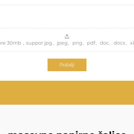
，more 30mb，suppor jpg、jpeg、png、pdf、doc、docx、xl
Pošalji