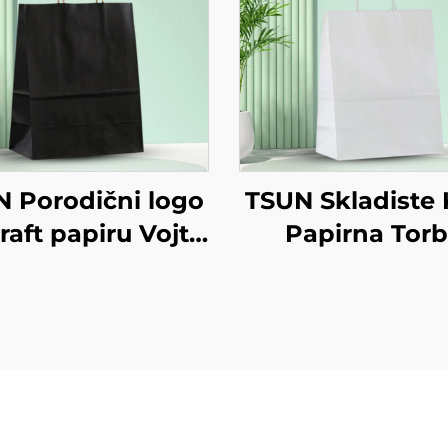
 Porodični logo
TSUN Skladiste 
raft papiru Vojta
Papirna Tor
a za preuzimanje
Prilagođeni L
a godina/Božić
Odvoz i Nov
na za pakiranje
Godina/Boži
anisano tiskanje
Darivanje Pakir
na površini
Torba