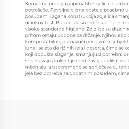
Komadna prodaja papirnatih zdjelica nudi bro
potrošače. Povoljna cijena postaje posebno u
posuđem. Lagana konstrukcija zdjelica smanju
učinkovitost. Budući da su jednokratne, elimi
visoke standarde higijene. Zdjelice su dizajni
pritom ostaju udobne za držanje. Njihov ekolo
kompostabilne, pomažući poslovnim subjektima
juha i salata do rižinih jela i deserta, čime s
koji dopušta slaganje, smanjujući potrebni pro
sprječavaju prolivenje i zadržavaju oblik čak
mijenjaju, a istovremeno se spriječava curenje
jela bez potrebe za dodatnim posuđem, čime s