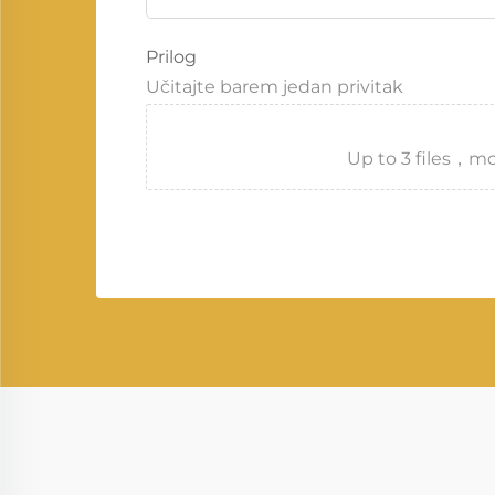
Prilog
Učitajte barem jedan privitak
Up to 3 files