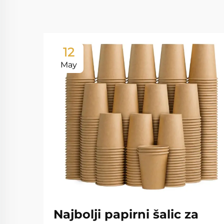
12
May
Najbolji papirni šalic za