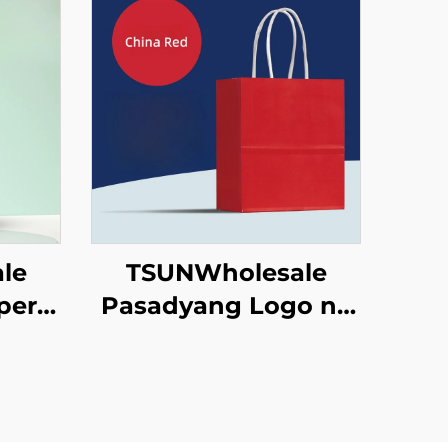
le
TSUNWholesale
per
Pasadyang Logo na
yang
Tote Bag sa Brown
 at
Paper Screen
n ng
Printing Surface
Bagong