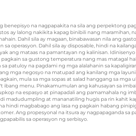
/Christmas Food
Taon/Christm
ckaging Screen
inting Surface
 benepisyo na nagpapakita na sila ang perpektong pag
s ay lalong nakikita kapag binibili nang maramihan, n
hahain. Dahil sila ay magaan, binabawasan nila ang gas
sa operasyon. Dahil sila ay disposable, hindi na kailan
itiyak ang mataas na pamantayan ng kalinisan. Idinis
it na pagkain sa gustong temperatura nang mas matagal
sa patuloy na pagdami ng mga alalahanin sa kapaligiran,
ng mga negosyo na matupad ang kanilang mga layunin 
pagkain, mula sa mga sopas at salad hanggang sa mga u
a iba't ibang menu. Pinakamumulan ang kahusayan sa im
ukupkop na espasyo at pinapadali ang pamamahala ng 
indi madudumpling at mananatiling hugis pa rin kahit 
 na hindi magbabago ang lasa ng pagkain habang pinipig
tomer. Ang propesyonal na itsura ay nagpapaganda sa 
papabilis sa operasyon ng serbisyo.