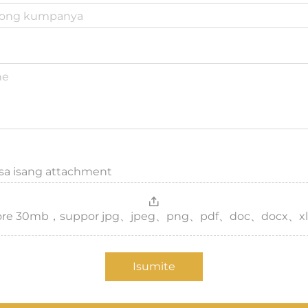
 sa isang attachment
，more 30mb，suppor jpg、jpeg、png、pdf、doc、docx、xl
Isumite