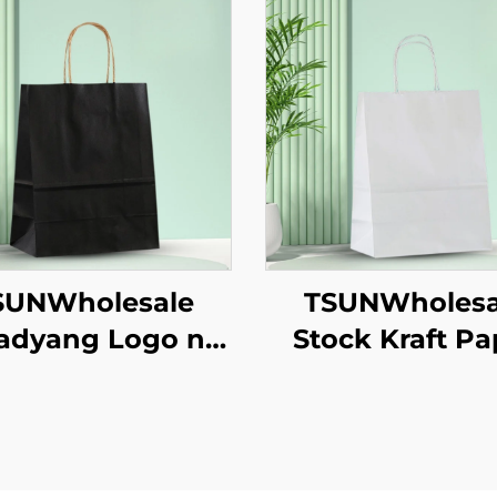
SUNWholesale
TSUNWholesa
adyang Logo na
Stock Kraft Pa
e Bag sa Brown
Tote Bag Pasad
Paper para sa
Logo Takeaway
Takeaway ng
Bag ng Pakitaa
Bagong
Bagong