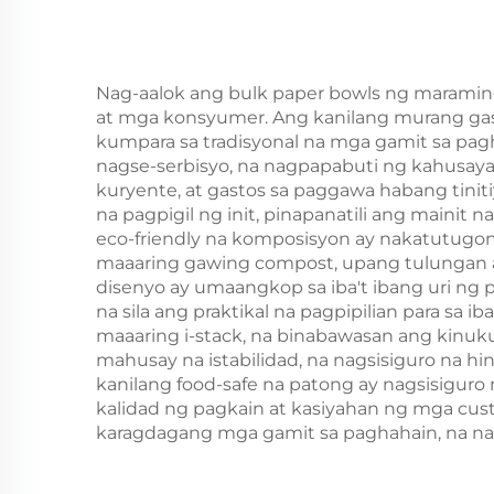
Taon/Christmas Food
Taon
Packaging Screen
Pa
Printing Surface
Pr
Nag-aalok ang bulk paper bowls ng maraming
at mga konsyumer. Ang kanilang murang gasto
kumpara sa tradisyonal na mga gamit sa pag
nagse-serbisyo, na nagpapabuti ng kahusayan 
kuryente, at gastos sa paggawa habang tin
na pagpigil ng init, pinapanatili ang main
eco-friendly na komposisyon ay nakatutugon 
maaaring gawing compost, upang tulungan a
disenyo ay umaangkop sa iba't ibang uri ng 
na sila ang praktikal na pagpipilian para s
maaaring i-stack, na binabawasan ang kin
mahusay na istabilidad, na nagsisiguro na h
kanilang food-safe na patong ay nagsisiguro
kalidad ng pagkain at kasiyahan ng mga cus
karagdagang mga gamit sa paghahain, na nag