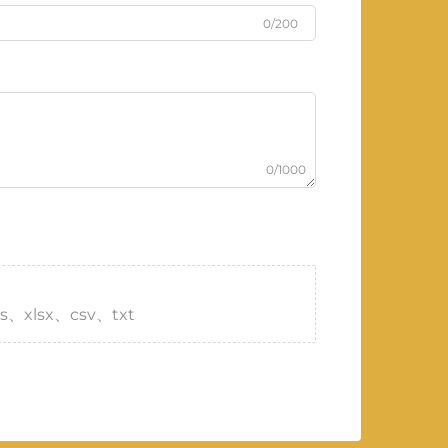
0/200
0/1000
s、xlsx、csv、txt