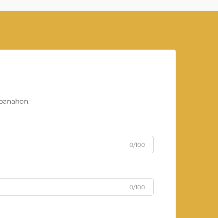
panahon.
0/100
0/100