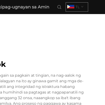
ipag-ugnayan sa Amin
TL
ok
in sa pagkain at tingian, na nag-aalok ng
lalagyan na ito ay ginawa gamit ang mga de-
tili ang integridad ng istraktura habang
 humihindi sa pagtagas at nagpapanatili ng
hanggang 32 onsa, naaangkop sa iba't ibang
pamilya. Ang proseso ng paggawa ay kasama