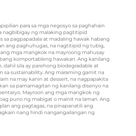
as
Taon/Christmas
Takeaway Food
Plastic Packaging
pipilian para sa mga negosyo sa paghahain
a nagbibigay ng malaking pagtitipid
Crafts
tos sa pagpapadala at madaling hawak habang
gan ang paghuhugas, na nagtitipid ng tubig,
enyo ang mga mangkok na mayroong mahusay
 habang komportableng hawakan. Ang kanilang
 dahil sila ay parehong biodegradable at
sa sustainability. Ang maraming gamit na
lam na may kanin at dessert, na nagpapakita
bakan sa pamamagitan ng kanilang disenyo na
imbentaryo. Mayroon ang mga mangkok ng
kapag puno ng mabigat o mainit na laman. Ang
ilan ang pagtagas, na pinapanatili ang
pagkain nang hindi nangangailangan ng