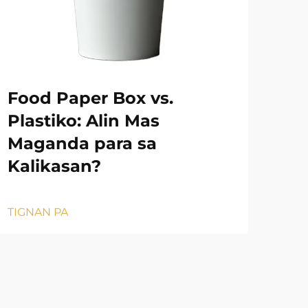
Food Paper Box vs.
Mg
Plastiko: Alin Mas
Be
Maganda para sa
ng
Kalikasan?
Iy
TIGNAN PA
TIG