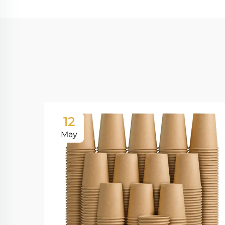
12
May