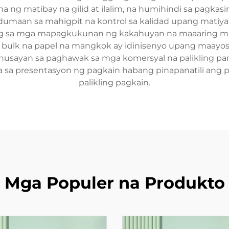
a ng matibay na gilid at ilalim, na humihindi sa pagkasi
dumaan sa mahigpit na kontrol sa kalidad upang matiya
ing sa mga mapagkukunan ng kakahuyan na maaaring m
a bulk na papel na mangkok ay idinisenyo upang maayo
usayan sa paghawak sa mga komersyal na palikling pan
sa presentasyon ng pagkain habang pinapanatili ang pr
palikling pagkain.
Mga Populer na Produkto