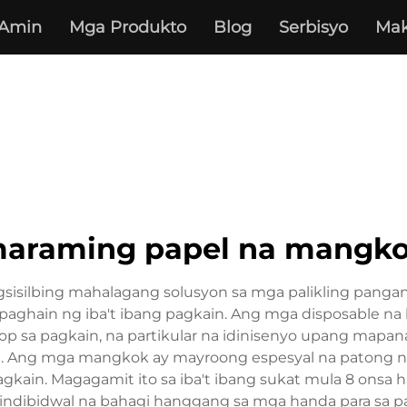
 Amin
Mga Produkto
Blog
Serbisyo
Mak
araming papel na mangk
isilbing mahalagang solusyon sa mga palikling panganga
paghain ng iba't ibang pagkain. Ang mga disposable na 
p sa pagkain, na partikular na idinisenyo upang mapana
. Ang mga mangkok ay mayroong espesyal na patong na
kain. Magagamit ito sa iba't ibang sukat mula 8 onsa 
indibidwal na bahagi hanggang sa mga handa para sa 