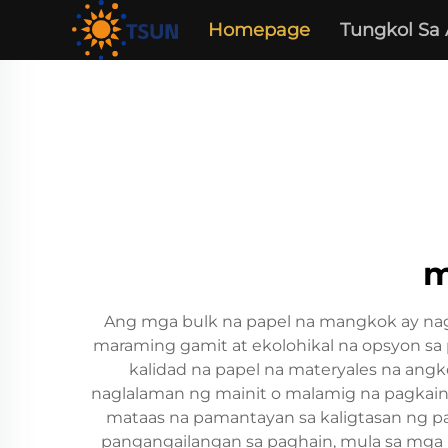
Homepage
Tungkol Sa
m
Ang mga bulk na papel na mangkok ay nags
maraming gamit at ekolohikal na opsyon sa 
kalidad na papel na materyales na angko
naglalaman ng mainit o malamig na pagkain
mataas na pamantayan sa kaligtasan ng pag
pangangailangan sa paghain, mula sa mga 