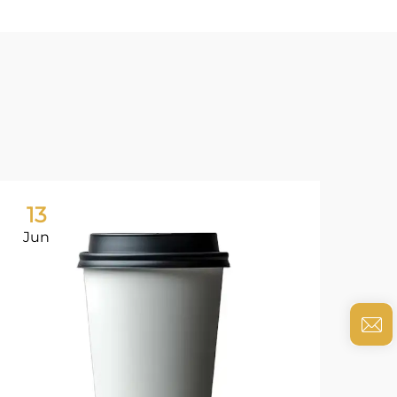
13
0
Jun
Ju