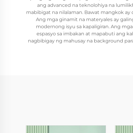
ang advanced na teknolohiya na lumilikh
mabibigat na nilalaman. Bawat mangkok ay 
Ang mga ginamit na materyales ay gal
modernong isyu sa kapaligiran. Ang mg
espasyo sa imbakan at mapabuti ang kah
nagbibigay ng mahusay na background para 