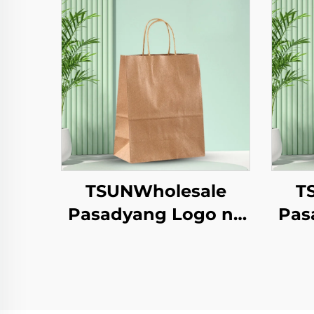
TSUNWholesale
T
Pasadyang Logo na
Pas
Tote Bag sa Brown
Tot
Paper para sa
Takeaway ng
Bagong