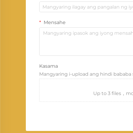
Mensahe
Kasama
Mangyaring i-upload ang hindi bababa
Up to 3 files