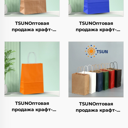
TSUNОптовая
TSUNОптовая
продажа крафт-
продажа крафт-
бумажной сумки с
бумажной сумки с
логотипом на заказ
логотипом на заказ с
для упаковки
возможностью
новогодней/
нанесения принта
рождественской еды
для упаковки
с возможностью
новогодней/
нанесения принта
рождественской еды
в гофрокarton
TSUNОптовая
TSUNОптовая
продажа крафт-
продажа крафт-
бумажной сумки с
бумажной сумки с
логотипом на заказ с
логотипом на заказ с