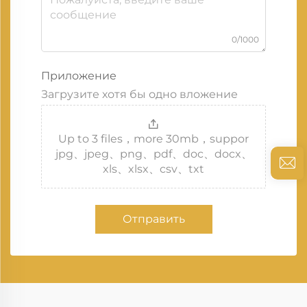
0/1000
Приложение
Загрузите хотя бы одно вложение
Up to 3 files，more 30mb，suppor
jpg、jpeg、png、pdf、doc、docx、
xls、xlsx、csv、txt
Отправить