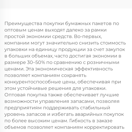
возможностью
возможностью
нанесения принта
нанесения принта
для упаковки
для упаковки
новогодней/
новогодней/
Преимущества покупки бумажных пакетов по
рождественской еды
рождественской еды
оптовым ценам выходят далеко за рамки
в пластиковую
в пластиковую
простой экономии средств. Во-первых,
упаковку
упаковку
компании могут значительно снизить стоимость
упаковки на единицу продукции за счет закупок
в больших объемах, часто достигая экономии в
размере 30–50% по сравнению с розничными
ценами. Эта экономическая эффективность
позволяет компаниям сохранять
конкурентоспособные цены, обеспечивая при
этом устойчивые решения для упаковки.
Оптовая покупка также обеспечивает лучшие
возможности управления запасами, позволяя
предприятиям поддерживать стабильный
уровень запасов и избегать аварийных покупок
по более высоким ценам. Гибкость в заказе
объемов позволяет компаниям корректировать