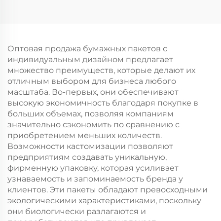
логотипом на заказ с
логотипом на заказ с
возможностью
возможностью
нанесения принта
нанесения принта
для упаковки
для упаковки
новогодней/
новогодней/
Оптовая продажа бумажных пакетов с
рождественской еды
рождественской еды
индивидуальным дизайном предлагает
в гофрокarton
в пластиковую
множество преимуществ, которые делают их
упаковку
отличным выбором для бизнеса любого
масштаба. Во-первых, они обеспечивают
высокую экономичность благодаря покупке в
больших объемах, позволяя компаниям
значительно сэкономить по сравнению с
приобретением меньших количеств.
Возможности кастомизации позволяют
предприятиям создавать уникальную,
фирменную упаковку, которая усиливает
узнаваемость и запоминаемость бренда у
клиентов. Эти пакеты обладают превосходными
экологическими характеристиками, поскольку
они биологически разлагаются и