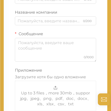
Название компании
0/200
Сообщение
0/1000
Приложение
Загрузите хотя бы одно вложение
Up to 3 files，more 30mb，suppor
jpg、jpeg、png、pdf、doc、docx、
xls、xlsx、csv、txt