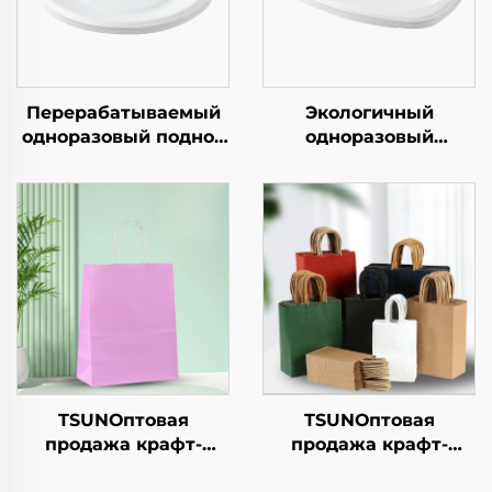
Перерабатываемый
Экологичный
одноразовый поднос
одноразовый
из крафт-бумаги для
квадратный
салатов, закусок,
бумажный поднос
суши, пиццы, хлеба,
как альтернатива
конфет, шоколада
пластиковой посуде
или гамбургеров —
для пищи, пиццы,
для общепита и
бутербродов или
крафтовых целей
конфет с круглым/
овалным рисунком
TSUNОптовая
TSUNОптовая
продажа крафт-
продажа крафт-
бумажной сумки с
бумажной сумки с