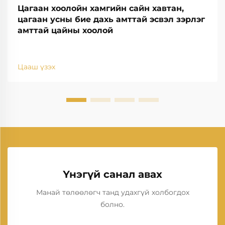
Цагаан хоолойн хамгийн сайн хавтан,
цагаан усны бие дахь амттай эсвэл зэрлэг
амттай цайны хоолой
Цааш үзэх
Үнэгүй санал авах
Манай төлөөлөгч танд удахгүй холбогдох
болно.