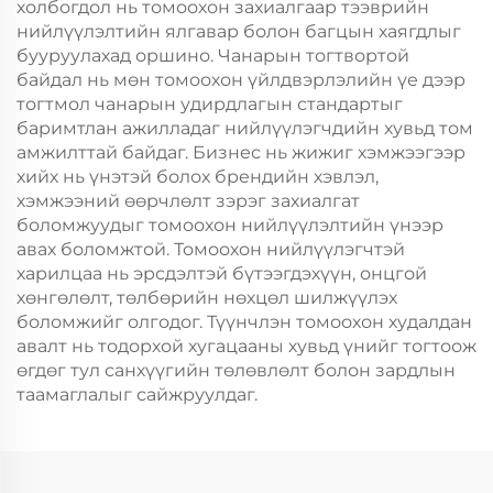
холбогдол нь томоохон захиалгаар тээврийн
нийлүүлэлтийн ялгавар болон багцын хаягдлыг
бууруулахад оршино. Чанарын тогтвортой
байдал нь мөн томоохон үйлдвэрлэлийн үе дээр
тогтмол чанарын удирдлагын стандартыг
баримтлан ажилладаг нийлүүлэгчдийн хувьд том
амжилттай байдаг. Бизнес нь жижиг хэмжээгээр
хийх нь үнэтэй болох брендийн хэвлэл,
хэмжээний өөрчлөлт зэрэг захиалгат
боломжуудыг томоохон нийлүүлэлтийн үнээр
авах боломжтой. Томоохон нийлүүлэгчтэй
харилцаа нь эрсдэлтэй бүтээгдэхүүн, онцгой
хөнгөлөлт, төлбөрийн нөхцөл шилжүүлэх
боломжийг олгодог. Түүнчлэн томоохон худалдан
авалт нь тодорхой хугацааны хувьд үнийг тогтоож
өгдөг тул санхүүгийн төлөвлөлт болон зардлын
таамаглалыг сайжруулдаг.