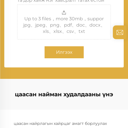
Та дор хаяж нэг хавсралт татах ёстой
Up to 3 files，more 30mb，suppor
jpg、jpeg、png、pdf、doc、docx、
xls、xlsx、csv、txt
Илгээх
цаасан найман худалдааны үнэ
цаасан найрлагын хайрцаг амагт борлуулах