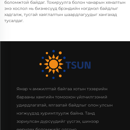
боломжтой байдаг. Тохируулга болон чанарын хяналтын
энэ хослол нь бизнесүүд брэндийн нэгдмэл байдлыг
хадгалж, тусгай хаяглалтын шаардлагуудыг хангахад
тусалдаг.
Ямар ч амжилттай байгаа хотын тээврийн
барааны хамгийн томоохон үйлчилгээний
удирдлагатай, ялгаатай байдлыг олон улсын
нэгжүүдэд хуримтлуулж байна. Танд
зориулсан дүрсүүдийг үүсгэх, шинээр
өөрчлөх боломжийг олгоно.