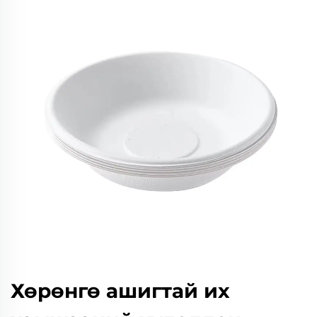
Хөрөнгө ашигтай их