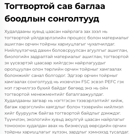
Тогтвортой сав баглаа
боодлын сонголтууд
Худалдааны хувьд цаасан найрлага зах зээл нь
тогтвортой үйлдвэрлэлийн процесс болон материалыг
ашиглан орчин тойрны хариуцлагыг чухалчилдаг.
Нийлүүлэгчид дахин боловсруулсан агуулгыг ашиглан,
биологийн задралтай материалыг ашиглан, тогтвортой
эх үүсвэртэй цаасаар хийгдсэн найрлагуудыг
оролцуулан олон төрлийн орчин тойрныг хамгаалах
боломжийг санал болгодог. Эдгээр орчин тойрныг
хамгаалах сонголтууд нь ихэвчлэн FSC эсвэл PEFC гэх
мэт гэрчилгээ бүхий байдаг бөгөөд энэ нь ойн
тогтвортой менежментийг баталгаажуулдаг.
Худалдааны загвар нь нэгтгэсэн тээвэрлэлтийг хийж,
багаж хэрэгслийн хаягдлыг болон тээврийн нийлмэл
хийг бууруулж байгаа тогтвортой байдлыг дэмждэг.
Түүнчлэн, экологийн хувьд аюулгүй цаасан найрлагыг
томоохон худалдан авах нь бизнесүүд өөрсдийн орчин
тойрны хариуцлагыг хүлээн, зардлыг хэмнэхэд тусалдаг.