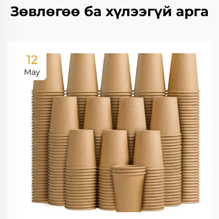
Зөвлөгөө ба хүлээгүй арга
12
May