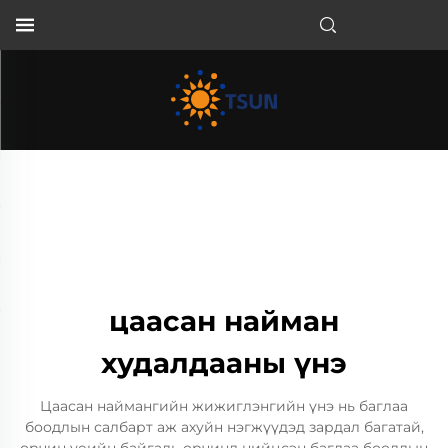
MN
цаасан найман
худалдааны үнэ
Цаасан наймангийн жижиглэнгийн үнэ нь баглаа
боодлын салбарт аж ахуйн нэгжүүдэд зардал багатай,