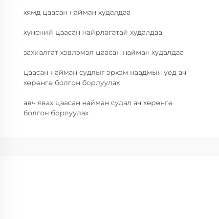
хямд цаасан найман худалдаа
хүнсний цаасан найрлагатай худалдаа
захиалгат хэвлэмэл цаасан найман худалдаа
цаасан найман судлыг эрхэм наадмын үед ач
хөрөнгө болгон борлуулах
авч явах цаасан найман судал ач хөрөнгө
болгон борлуулах