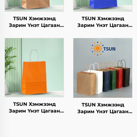
TSUN Хэмжээнд
TSUN Хэмжээнд
Зарим Үнэт Цагаан
Зарим Үнэт Цагаан
Хавtg Тасалгааны Баг
Хавtg Тасалгааны Баг
Нэмэлт Ур чадвараар
Скрин Принт Нэмэлт
Шинэ Жил,
Ур чадвараар Шинэ
Кристмасийн Хоолын
Жил, Кристмасийн
Пакинг Скрин Принт
Хөдөлгөөнт Хоолын
Шиппинг Картон
TSUN Хэмжээнд
TSUN Хэмжээнд
Зарим Үнэт Цагаан
Зарим Үнэт Цагаан
Хавtg Тасалгааны Баг
Хавtg Тасалгааны Баг
Скрин Принт Нэмэлт
Скрин Принт Нэмэлт
Ур чадвараар Шинэ
Ур чадвараар Шинэ