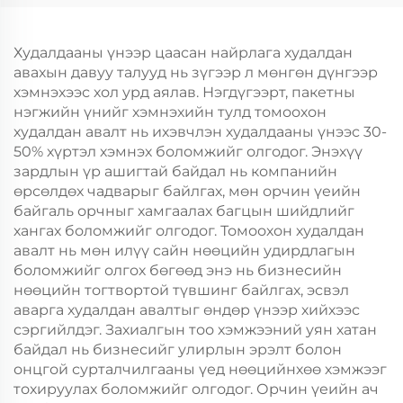
Жил, Кристмасийн
Жил, Кристмасийн
Хөдөлгөөнт Хоолын
Хөдөлгөөнт Хоолын
Пластик Пакинг
Пластик Пакинг
Худалдааны үнээр цаасан найрлага худалдан
авахын давуу талууд нь зүгээр л мөнгөн дүнгээр
хэмнэхээс хол урд аялав. Нэгдүгээрт, пакетны
нэгжийн үнийг хэмнэхийн тулд томоохон
худалдан авалт нь ихэвчлэн худалдааны үнээс 30-
50% хүртэл хэмнэх боломжийг олгодог. Энэхүү
зардлын үр ашигтай байдал нь компанийн
өрсөлдөх чадварыг байлгах, мөн орчин үеийн
байгаль орчныг хамгаалах багцын шийдлийг
хангах боломжийг олгодог. Томоохон худалдан
авалт нь мөн илүү сайн нөөцийн удирдлагын
боломжийг олгох бөгөөд энэ нь бизнесийн
нөөцийн тогтвортой түвшинг байлгах, эсвэл
аварга худалдан авалтыг өндөр үнээр хийхээс
сэргийлдэг. Захиалгын тоо хэмжээний уян хатан
байдал нь бизнесийг улирлын эрэлт болон
онцгой сурталчилгааны үед нөөцийнхөө хэмжээг
тохируулах боломжийг олгодог. Орчин үеийн ач