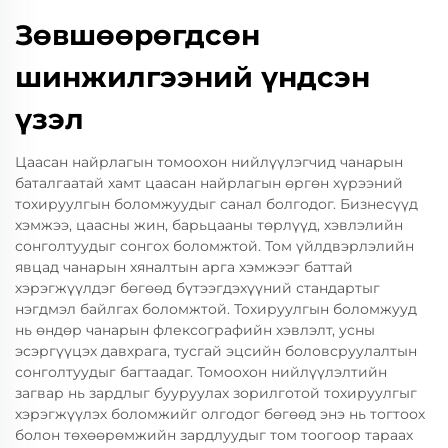
Зөвшөөрөгдсөн
шинжилгээний үндсэн
үзэл
Цаасан найрлагын томоохон нийлүүлэгчид чанарын
баталгаатай хамт цаасан найрлагын өргөн хүрээний
тохируулгын боломжуудыг санал болгодог. Бизнесүүд
хэмжээ, цаасны жин, барьцааны төрлүүд, хэвлэлийн
сонголтуудыг сонгох боломжтой. Том үйлдвэрлэлийн
явцад чанарын хяналтын арга хэмжээг баттай
хэрэгжүүлдэг бөгөөд бүтээгдэхүүний стандартыг
нэгдмэл байлгах боломжтой. Тохируулгын боломжууд
нь өндөр чанарын флексографийн хэвлэлт, усны
эсэргүүцэх давхрага, тусгай эцсийн боловсруулалтын
сонголтуудыг багтаадаг. Томоохон нийлүүлэлтийн
загвар нь зардлыг бууруулах зорилготой тохируулгыг
хэрэгжүүлэх боломжийг олгодог бөгөөд энэ нь тогтоох
болон төхөөрөмжийн зардлуудыг том тоогоор тараах