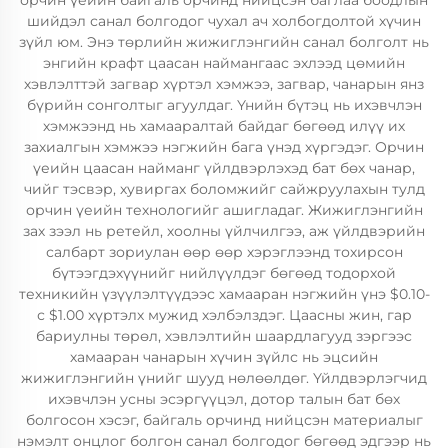
орчин үеийн байгаль орчинд нийцсэн баглаа боодлын
шийдэл санал болгодог чухал ач холбогдолтой хүчин
зүйл юм. Энэ төрлийн жижиглэнгийн санал болголт нь
энгийн крафт цаасан наймангаас эхлээд цөмийн
хэвлэлттэй загвар хүртэл хэмжээ, загвар, чанарын янз
бүрийн сонголтыг агуулдаг. Үнийн бүтэц нь ихэвчлэн
хэмжээнд нь хамааралтай байдаг бөгөөд илүү их
захиалгын хэмжээ нэгжийн бага үнэд хүргэдэг. Орчин
үеийн цаасан найманг үйлдвэрлэхэд бат бөх чанар,
чийг тэсвэр, хувиргах боломжийг сайжруулахын тулд
орчин үеийн технологийг ашигладаг. Жижиглэнгийн
зах зээл нь ретейл, хоолны үйлчилгээ, аж үйлдвэрийн
салбарт зориулан өөр өөр хэрэглээнд тохирсон
бүтээгдэхүүнийг нийлүүлдэг бөгөөд тодорхой
техникийн үзүүлэлтүүдээс хамааран нэгжийн үнэ $0.10-
с $1.00 хүртэлх мужид хэлбэлздэг. Цаасны жин, гар
бариулны төрөл, хэвлэлтийн шаардлагууд зэргээс
хамааран чанарын хүчин зүйлс нь эцсийн
жижиглэнгийн үнийг шууд нөлөөлдөг. Үйлдвэрлэгчид
ихэвчлэн усны эсэргүүцэл, дотор талын бат бөх
болгосон хэсэг, байгаль орчинд нийцсэн материалыг
нэмэлт онцлог болгон санал болгодог бөгөөд эдгээр нь