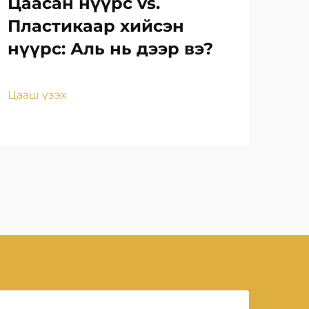
Цаасан нүүрс vs.
Бр
Пластикаар хийсэн
за
нүүрс: Аль нь дээр вэ?
на
ба
Цааш үзэх
Цаа