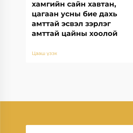
хамгийн сайн хавтан,
цагаан усны бие дахь
амттай эсвэл зэрлэг
амттай цайны хоолой
Цааш үзэх