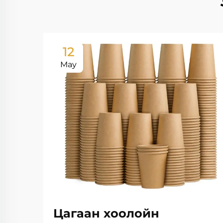
12
May
Цагаан хоолойн