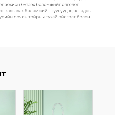
эг зохион бүтээх боломжийг олгодог.
г хадгалах боломжийг пүүсүүдэд олгодог.
 үеийн орчин тойрны тухай ойлголт болон
лт