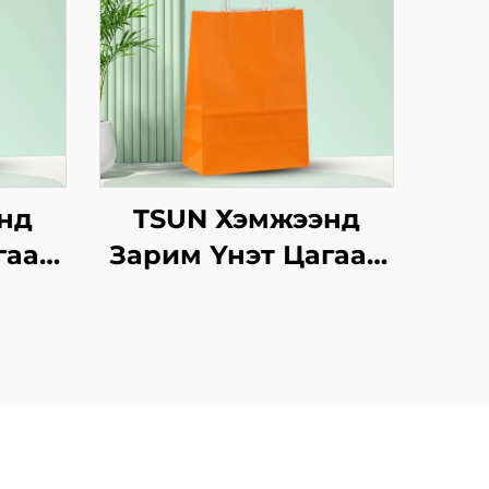
нд
TSUN Хэмжээнд
гаан
Зарим Үнэт Цагаан
аны
Хавtg Тасалгааны
инт
Баг Скрин Принт
Нэмэлт Ур
инэ
чадвараар Шинэ
сийн
Жил, Кристмасийн
олын
Хөдөлгөөнт Хоолын