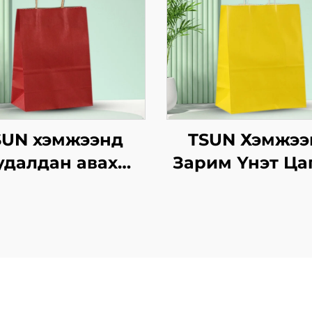
SUN хэмжээнд
TSUN Хэмжээ
удалдан авах
Зарим Үнэт Ца
рафт хуурмаг
Хавtg Тасалга
гэцийн төвөгтэй
Баг Скрин Пр
ээгдсэн логотой
Нэмэлт Ур
зээл, Нийлүүлэх
чадвараар Ш
/Christmas-ийн
Жил, Кристма
өөний баримт
Хөдөлгөөнт Хо