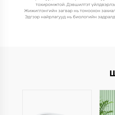
тохиромжтой. Дэвшилтэт үйлдвэрлэли
Жижиглэнгийн загвар нь томоохон захиал
Эдгээр найрлагууд нь биологийн задралд
Ш