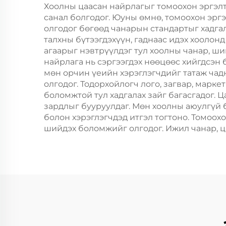
пицца, цусан хоол,
Хоолны цаасан найрлагыг томоохон эргэлт
санал болгодог. Юуны өмнө, томоохон эрг
цэнхэр, дугуй,
олгодог бөгөөд чанарын стандартыг хадгал
тойрог/овойн
талхны бүтээгдэхүүн, гаднаас идэх хоолон
агаарыг нэвтрүүлдэг тул хоолны чанар, шин
зургийн орон суурь,
найрлага нь сэргээгдэх нөөцөөс хийгдсэн 
пластик зам
мөн орчин үеийн хэрэглэгчдийг татаж чад
олгодог. Тодорхойлогч лого, загвар, марк
боломжтой тул хадгалах зайг багасгадог.
зардлыг бууруулдаг. Мөн хоолны аюулгүй 
болон хэрэглэгчдэд итгэл тогтоно. Томоо
шийдэх боломжийг олгодог. Ижил чанар, ца