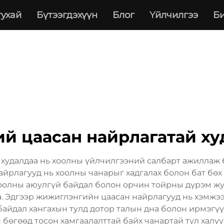
тухай
Бүтээгдэхүүн
Блог
Үйлчилгээ
Би
ий цаасан найрлагатай ху
удалдаа нь хоолны үйлчилгээний салбарт ажиллаж буй
айрлагууд нь хоолны чанарыг хадгалах болон бат бөх
Хоолны аюулгүй байдал болон орчин тойрны дүрэм ж
. Эдгээр жижиглэнгийн цаасан найрлагууд нь хэмжээ
 байдал хангахын тулд дотор талын дна болон ирмэгү
бөгөөд тосон хамгаалалттай байх чанартай тул халу