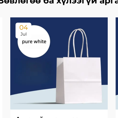
Зөвлөгөө ба хүлээгүй арг
04
Jul