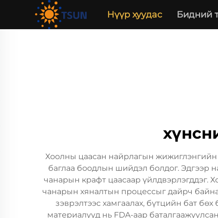
Нүүр хуудас
Бидний 
хүнсн
Хоолны цаасан найрлагын жижиглэнгийн х
баглаа боодлын шийдэл болдог. Эдгээр н
чанарын крафт цаасаар үйлдвэрлэгддэг. 
чанарын хяналтын процессыг дайрч байна
зэврэлтээс хамгаалах, бүтцийн бат бөх
материалууд нь FDA-аар баталгаажуулсан 