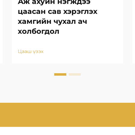
Аж ахуйн нэгждээ
цаасан сав хэрэглэх
хамгийн чухал ач
холбогдол
Цааш үзэх