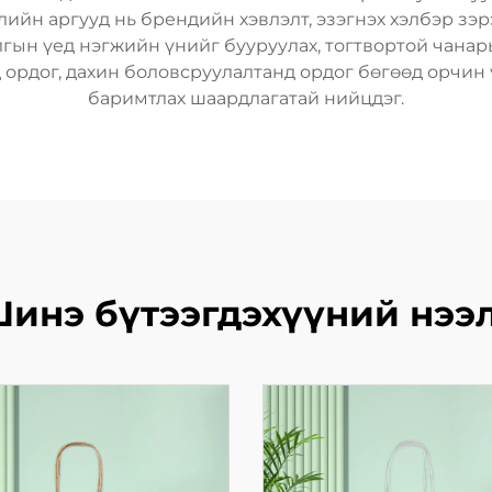
йн аргууд нь брендийн хэвлэлт, эзэгнэх хэлбэр зэр
гын үед нэгжийн үнийг бууруулах, тогтвортой чанары
 ордог, дахин боловсруулалтанд ордог бөгөөд орчин
баримтлах шаардлагатай нийцдэг.
инэ бүтээгдэхүүний нээ