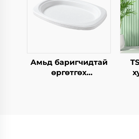
Амьд баригчидтай
T
өргөтгөх
х
боломжтой квадрат
к
төрлийн хавтангаас
дэл
бүрдсэн дагуу, нэг
бүт
удаа ашиглах
зах 
хүрээлэнгийн
он
бүтээгдэхүүн,
өр