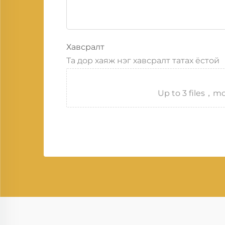
Хавсралт
Та дор хаяж нэг хавсралт татах ёстой
Up to 3 files