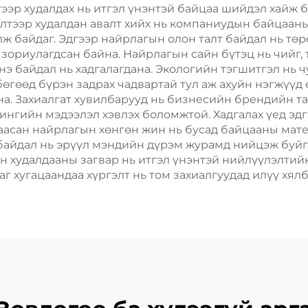
барих
Шиппинг Кар
ээр худалдах нь итгэл үнэнтэй байцаа шийдэл хайж б
элтээр худалдан авалт хийх нь компаниудын байцаа
ж байдаг. Эдгээр найрлагын олон талт байдал нь төр
д зориулагдсан байна. Найрлагын сайн бүтэц нь чийг,
э байдал нь хадгалагдана. Экологийн тэгшитгэл нь чу
бөгөөд бүрэн задрах чадвартай тул аж ахуйн нэгжүүд
на. Захиалгат хувилбарууд нь бизнесийн брендийн 
етингийн мэдээлэл хэвлэх боломжтой. Хадгалах үед эд
 Цаасан найрлагын хөнгөн жин нь бусад байцааны мат
байдал нь эрүүл мэндийн дүрэм журамд нийцэж буйг 
хон худалдааны загвар нь итгэл үнэнтэй нийлүүлэлт
г хугацаандаа хүргэлт нь том захиалгуудад илүү хялб