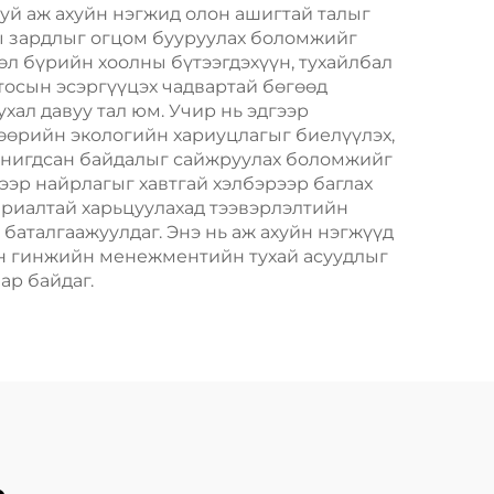
тон
Пластик Пакинг
уй аж ахуйн нэгжид олон ашигтай талыг
ны зардлыг огцом бууруулах боломжийг
өл бүрийн хоолны бүтээгдэхүүн, тухайлбал
 тосын эсэргүүцэх чадвартай бөгөөд
хал давуу тал юм. Учир нь эдгээр
 өөрийн экологийн хариуцлагыг биелүүлэх,
танигдсан байдалыг сайжруулах боломжийг
гээр найрлагыг хавтгай хэлбэрээр баглах
ериалтай харьцуулахад тээвэрлэлтийн
баталгаажуулдаг. Энэ нь аж ахуйн нэгжүүд
ийн гинжийн менежментийн тухай асуудлыг
ар байдаг.