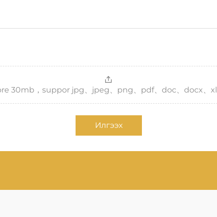
，more 30mb，suppor jpg、jpeg、png、pdf、doc、docx、xl
Илгээх