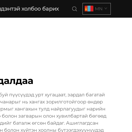
дэнтэй холбоо барих
MN
далдаа
 пүүсүүдэд урт хугацаат, зардал багатай
 чанарыг нь хангах зорилготойгоор өндөр
урмыг хангахын тулд найрлагуудыг нарийн
 болон загварын олон хувилбартай бөгөөд
үдийг баталж өгсөн байдаг. Ашиглагдсан
ун болон хүйтэн хоолны бүтээгдэхүүнүүдэд