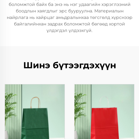
боломжтой байх ба энэ нь нэг удаагийн хэрэглээний
боодлын хаягдлыг эрс бууруулна. Материалын
найрлага нь хайрцаг амьдралынхаа төгсгөлд хүрснээр
байгалийнхан задрах боломжтой бөгөөд хортой
үлдэгдэл үлдээхгүй.
Шинэ бүтээгдэхүүн