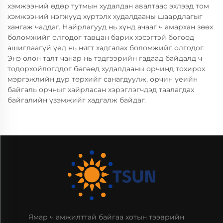
хэмжээний өдөр тутмын худалдан авалтаас эхлээд том
хэмжээний нэгжүүд хүртэлх худалдааны шаардлагыг
хангаж чаддаг. Найрлагууд нь хүнд ачааг ч амархан зөөх
боломжийг олгодог тавцан барих хэсэгтэй бөгөөд
ашиглаагүй үед нь нягт хадгалах боломжийг олгодог.
Энэ олон талт чанар нь тэдгээрийн гадаад байдалд ч
тодорхойлогддог бөгөөд худалдааны орчинд тохирох
мэргэжлийн дүр төрхийг санагдуулж, орчин үеийн
байгаль орчныг хайрласан хэрэглэгчдэд таалагдах
байгалийн үзэмжийг хадгалж байдаг.
Ямар ч амжилттай байгаа хотын тээврийн