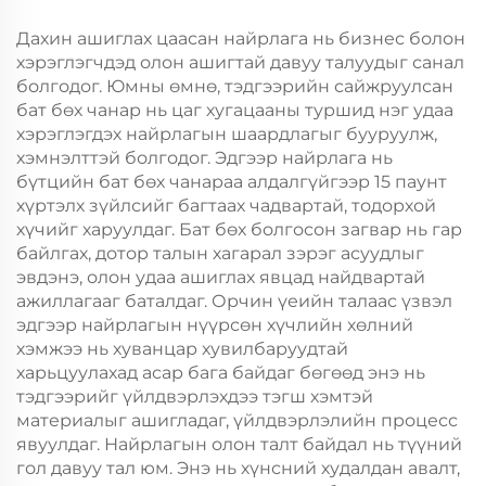
Хөдөлгөөнт Хоолын
Хөдөлгөөнт Хоолын
Шиппинг Картон
Пластик Пакинг
Дахин ашиглах цаасан найрлага нь бизнес болон
хэрэглэгчдэд олон ашигтай давуу талуудыг санал
болгодог. Юмны өмнө, тэдгээрийн сайжруулсан
бат бөх чанар нь цаг хугацааны туршид нэг удаа
хэрэглэгдэх найрлагын шаардлагыг бууруулж,
хэмнэлттэй болгодог. Эдгээр найрлага нь
бүтцийн бат бөх чанараа алдалгүйгээр 15 паунт
хүртэлх зүйлсийг багтаах чадвартай, тодорхой
хүчийг харуулдаг. Бат бөх болгосон загвар нь гар
байлгах, дотор талын хагарал зэрэг асуудлыг
эвдэнэ, олон удаа ашиглах явцад найдвартай
ажиллагааг баталдаг. Орчин үеийн талаас үзвэл
эдгээр найрлагын нүүрсөн хүчлийн хөлний
хэмжээ нь хуванцар хувилбаруудтай
харьцуулахад асар бага байдаг бөгөөд энэ нь
тэдгээрийг үйлдвэрлэхдээ тэгш хэмтэй
материалыг ашигладаг, үйлдвэрлэлийн процесс
явуулдаг. Найрлагын олон талт байдал нь түүний
гол давуу тал юм. Энэ нь хүнсний худалдан авалт,