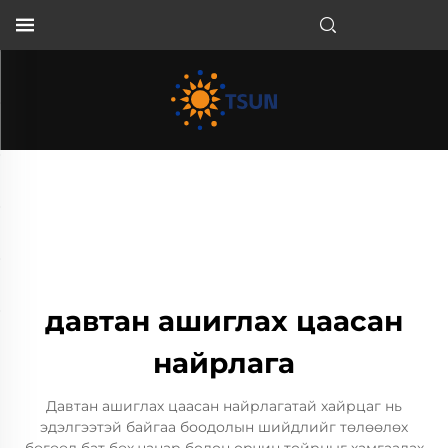
MN
давтан ашиглах цаасан
найрлага
Давтан ашиглах цаасан найрлагатай хайрцаг нь
эдэлгээтэй байгаа боодолын шийдлийг төлөөлөх