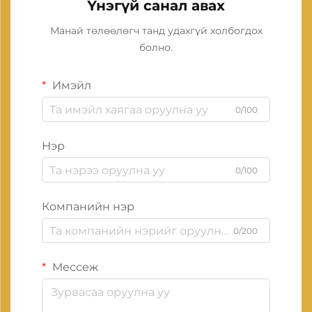
Үнэгүй санал авах
Манай төлөөлөгч танд удахгүй холбогдох
болно.
Имэйл
0/100
Нэр
0/100
Компанийн нэр
0/200
Мессеж