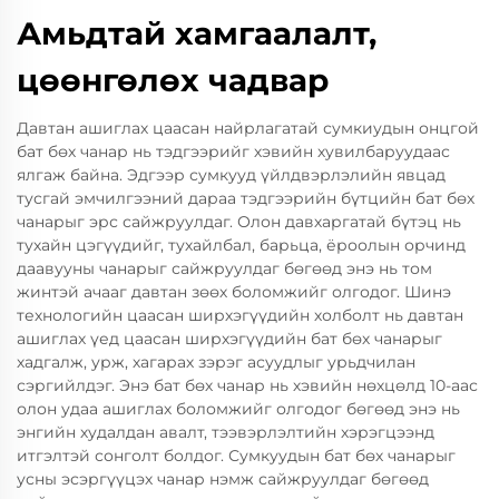
Амьдтай хамгаалалт,
цөөнгөлөх чадвар
Давтан ашиглах цаасан найрлагатай сумкиудын онцгой
бат бөх чанар нь тэдгээрийг хэвийн хувилбаруудаас
ялгаж байна. Эдгээр сумкууд үйлдвэрлэлийн явцад
тусгай эмчилгээний дараа тэдгээрийн бүтцийн бат бөх
чанарыг эрс сайжруулдаг. Олон давхаргатай бүтэц нь
тухайн цэгүүдийг, тухайлбал, барьца, ёроолын орчинд
даавууны чанарыг сайжруулдаг бөгөөд энэ нь том
жинтэй ачааг давтан зөөх боломжийг олгодог. Шинэ
технологийн цаасан ширхэгүүдийн холболт нь давтан
ашиглах үед цаасан ширхэгүүдийн бат бөх чанарыг
хадгалж, урж, хагарах зэрэг асуудлыг урьдчилан
сэргийлдэг. Энэ бат бөх чанар нь хэвийн нөхцөлд 10-аас
олон удаа ашиглах боломжийг олгодог бөгөөд энэ нь
энгийн худалдан авалт, тээвэрлэлтийн хэрэгцээнд
итгэлтэй сонголт болдог. Сумкуудын бат бөх чанарыг
усны эсэргүүцэх чанар нэмж сайжруулдаг бөгөөд