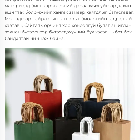
материалд биш, хэрэглээний дараа хаяхгүйгээр дахин
ашиглах боломжийг хангах замаар хаягдлыг багасгадаг.
Мөн эдгээр найрлагын загварыг биологийн задралтай
хавтавч, байгаль орчинд хор хөнөөлгүй будаг ашиглан
зохион бүтээснээр бүтээгдэхүүний бүх хэсэг нь бат бөх
байдалтай нийцэж байна.