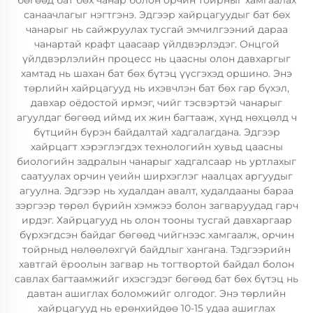
бөгөөд бат бөх чанар болон орчин тойрныг хамгаалах
санаачлагыг нэгтгэнэ. Эдгээр хайрцагуудыг бат бөх
чанарыг нь сайжруулах тусгай эмчилгээний дараа
чанартай крафт цаасаар үйлдвэрлэдэг. Онцгой
үйлдвэрлэлийн процесс нь цаасны олон давхаргыг
хамтад нь шахан бат бөх бүтэц үүсгэхэд оршино. Энэ
төрлийн хайрцагууд нь ихэвчлэн бат бөх гар бүхэл,
давхар оёдостой ирмэг, чийг тэсвэртэй чанарыг
агуулдаг бөгөөд иймд их жин багтааж, хүнд нөхцөлд ч
бүтцийн бүрэн байдалтай хадгалагдана. Эдгээр
хайрцагт хэрэглэгдэх технологийн хувьд цаасны
биологийн задралын чанарыг хадгалсаар нь уртлахыг
саатуулах орчин үеийн ширхэглэг наалцах аргуудыг
агуулна. Эдгээр нь худалдан авалт, худалдааны бараа
зэргээр төрөл бүрийн хэмжээ болон загваруудад гарч
ирдэг. Хайрцагууд нь олон тооны тусгай давхаргаар
бүрхэгдсэн байдаг бөгөөд чийгнээс хамгаалж, орчин
тойрныд нөлөөлөхгүй байдлыг хангана. Тэдгээрийн
хавтгай ёроолын загвар нь тогтвортой байдал болон
савлах багтаамжийг ихэсгэдэг бөгөөд бат бөх бүтэц нь
давтан ашиглах боломжийг олгодог. Энэ төрлийн
хайрцагууд нь ерөнхийдөө 10-15 удаа ашиглах