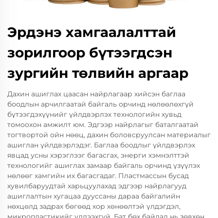
Эрдэнэ хамгаалалттай
зорилгоор бүтээгдсэн
зургийн төлвийн аргаар
Дахин ашиглах цаасан найрлагаар хийсэн баглаа
боодлын арчилгаатай байгаль орчинд нөлөөлөхгүй
бүтээгдэхүүнийг үйлдвэрлэх технологийн хувьд
томоохон амжилт юм. Эдгээр найрлагыг баталгаатай
тогтвортой ойн нөөц, дахин боловсруулсан материалыг
ашиглан үйлдвэрлэдэг. Баглаа боодлыг үйлдвэрлэх
явцад усны хэрэглээг багасгах, энерги хэмнэлттэй
технологийг ашиглах замаар байгаль орчинд үзүүлэх
нөлөөг хамгийн их багасгадаг. Пластмассын бусад
хувилбаруудтай харьцуулахад эдгээр найрлагууд
ашиглалтын хугацаа дууссаны дараа байгалийн
нөхцөлд задрах бөгөөд хор хөнөөлтэй үлдэгдэл,
микропластикийг үлдээхгүй. Бат бөх байдал нь зөвхөн