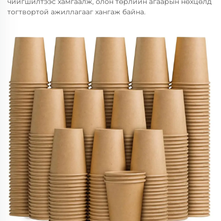
чийгшилтээс хамгаалж, олон төрлийн агаарын нөхцөлд
тогтвортой ажиллагааг хангаж байна.