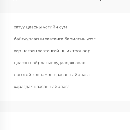
хатуу цаасны үсгийн сум
байгууллагын хавтанга барилгын үзэг
хар цагаан хавтангай нь их тооноор
цаасан найрлагыг худалдаж авах
логотой хэвлэмэл цаасан найрлага
харагдах цаасан найрлага