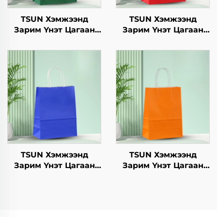
TSUN Хэмжээнд
TSUN Хэмжээнд
Зарим Үнэт Цагаан
Зарим Үнэт Цагаан
Хавtg Тасалгааны Баг
Хавtg Тасалгааны Баг
Нэмэлт Ур чадвараар
Скрин Принт Нэмэлт
Шинэ Жил,
Ур чадвараар Шинэ
Кристмасийн Хоолын
Жил, Кристмасийн
Пакинг Скрин Принт
Хөдөлгөөнт Хоолын
Шиппинг Картон
TSUN Хэмжээнд
TSUN Хэмжээнд
Зарим Үнэт Цагаан
Зарим Үнэт Цагаан
Хавtg Тасалгааны Баг
Хавtg Тасалгааны Баг
Скрин Принт Нэмэлт
Скрин Принт Нэмэлт
Ур чадвараар Шинэ
Ур чадвараар Шинэ
Жил, Кристмасийн
Жил, Кристмасийн