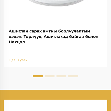
Ашиглан сарах амтны борлуулалтын
цэцэн: Төрлүүд, Ашиглахад байгаа болон
Нөхцөл
Цааш үзэх