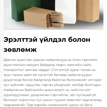
Эрэлттэй үйлдэл болон
зөвлөмж
Давтан ашиглах цаасан найрлагууд нь олон төрлийн
ашиглалтын нөхцөл байдалд таарч, хамгийн сайн
тохиролтыг хангаж чаддаг. Сэтгэлтэй зураг төсөө нь
зүүн талын хавтгай хэсэгтэй бөгөөд найрлагуудыг
дүүргэхэд босоо байрлалд байлгах боломжийг олгодог
тул зүйлийг оруулах, гаргах үйлдлийг хялбар болгодог.
Найрлагын байгалийн амьсгалалт нь чийглэгийг
хуралдуулахыг урьдчилан сэргийлж, эрт хугацаагүй
болохыг хориглох тул шинэ түүхий мөөгийг хадгалахад
таарамжтай. Тэдгээрийн хэмжээний хүрээ нь бага