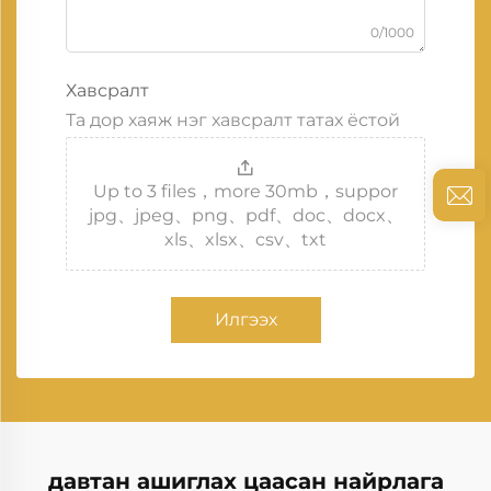
0/1000
Хавсралт
Та дор хаяж нэг хавсралт татах ёстой
Up to 3 files，more 30mb，suppor
jpg、jpeg、png、pdf、doc、docx、
xls、xlsx、csv、txt
Илгээх
давтан ашиглах цаасан найрлага