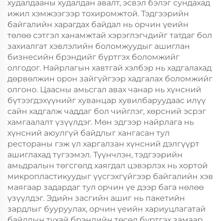
худалдааны худалдан авалт, эсвэл бэлэг сундахад
ижил хэмжээгээр тохиромжтой. Тэдгээрийн
байгалийн харагдах байдал нь орчин үеийн
төлөө сэтгэл ханамжтай хэрэглэгчдийг татдаг бол
захиалгат хэвлэлийн боломжуудыг ашиглан
бизнесийн брэндийг бүртгэх боломжийг
олгодог. Найрлагын хавтгай хэлбэр нь хадгалахад
дөрвөлжин орон зайгүйгээр хадгалах боломжийг
олгоно. Цаасны амьсгал авах чанар нь хүнсний
бүтээгдэхүүнийг хуванцар хувилбаруудаас илүү
сайн хадгалж чаддаг бол чийглэг, хөрсний эсрэг
хамгаалалт үзүүлдэг. Мөн эдгээр найрлага нь
хүнсний аюулгүй байдлыг хангасан тул
рестораны гэж үл харгалзан хүнсний дэлгүүрт
ашиглахад түгээмэл. Түүнчлэн, тэдгээрийн
амьдралын төгсгөлд хаягдал цэвэрлэх нь хортой
микропластикуудыг үүсгэхгүйгээр байгалийн хэв
маягаар задардаг тул орчин үе дээр бага нөлөө
үзүүлдэг. Эдийн засгийн ашиг нь пакетийн
зардлыг бууруулах, орчин үеийн хариуцлагатай
байдлын тухай брэндийн төсөл бүртгэх замаар