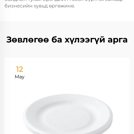
бизнесийн хувьд өргөжинө.
Зөвлөгөө ба хүлээгүй арга
12
May