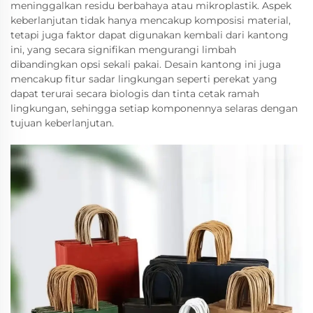
meninggalkan residu berbahaya atau mikroplastik. Aspek
keberlanjutan tidak hanya mencakup komposisi material,
tetapi juga faktor dapat digunakan kembali dari kantong
ini, yang secara signifikan mengurangi limbah
dibandingkan opsi sekali pakai. Desain kantong ini juga
mencakup fitur sadar lingkungan seperti perekat yang
dapat terurai secara biologis dan tinta cetak ramah
lingkungan, sehingga setiap komponennya selaras dengan
tujuan keberlanjutan.