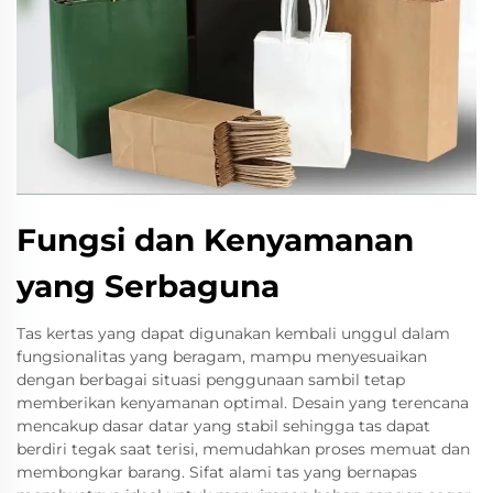
Fungsi dan Kenyamanan
yang Serbaguna
Tas kertas yang dapat digunakan kembali unggul dalam
fungsionalitas yang beragam, mampu menyesuaikan
dengan berbagai situasi penggunaan sambil tetap
memberikan kenyamanan optimal. Desain yang terencana
mencakup dasar datar yang stabil sehingga tas dapat
berdiri tegak saat terisi, memudahkan proses memuat dan
membongkar barang. Sifat alami tas yang bernapas