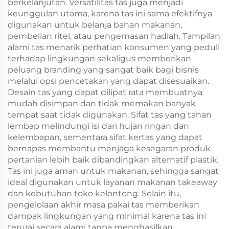
berkelanjutan. Versatilitas tas juga menjadi
keunggulan utama, karena tas ini sama efektifnya
digunakan untuk belanja bahan makanan,
pembelian ritel, atau pengemasan hadiah. Tampilan
alami tas menarik perhatian konsumen yang peduli
terhadap lingkungan sekaligus memberikan
peluang branding yang sangat baik bagi bisnis
melalui opsi pencetakan yang dapat disesuaikan.
Desain tas yang dapat dilipat rata membuatnya
mudah disimpan dan tidak memakan banyak
tempat saat tidak digunakan. Sifat tas yang tahan
lembap melindungi isi dari hujan ringan dan
kelembapan, sementara sifat kertas yang dapat
bernapas membantu menjaga kesegaran produk
pertanian lebih baik dibandingkan alternatif plastik.
Tas ini juga aman untuk makanan, sehingga sangat
ideal digunakan untuk layanan makanan takeaway
dan kebutuhan toko kelontong. Selain itu,
pengelolaan akhir masa pakai tas memberikan
dampak lingkungan yang minimal karena tas ini
terurai secara alami tanpa menghasilkan