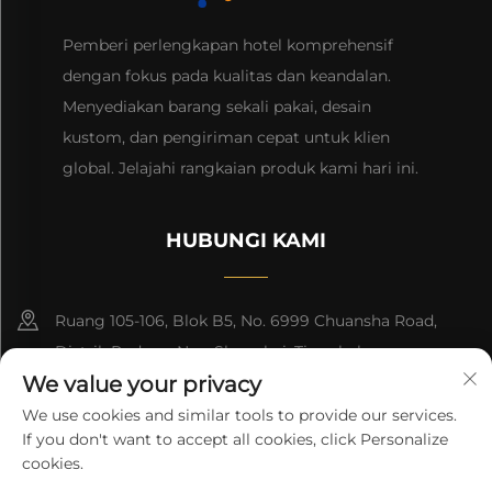
Pemberi perlengkapan hotel komprehensif
dengan fokus pada kualitas dan keandalan.
Menyediakan barang sekali pakai, desain
kustom, dan pengiriman cepat untuk klien
global. Jelajahi rangkaian produk kami hari ini.
HUBUNGI KAMI
Ruang 105-106, Blok B5, No. 6999 Chuansha Road,
Distrik Pudong Nee, Shanghai, Tiongkok
We value your privacy
+86-13501965616
We use cookies and similar tools to provide our services.
If you don't want to accept all cookies, click Personalize
[email protected]
cookies.