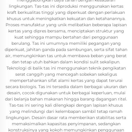
menggabungkan daya tahan dengan kesadaran
lingkungan. Tas-tas ini diproduksi menggunakan kertas
kraft berkualitas tinggi yang diperkuat dengan perlakuan
khusus untuk meningkatkan kekuatan dan ketahanannya.
Proses manufaktur yang unik melibatkan beberapa lapisan
kertas yang dipres bersama, menciptakan struktur yang
kuat sehingga mampu bertahan dari penggunaan
berulang. Tas ini umumnya memiliki pegangan yang
diperkuat, jahitan ganda pada sambungan, serta sifat tahan
air, memungkinkan tas untuk membawa beban yang berat
dan tetap utuh bahkan dalam kondisi sulit sekalipun.
Teknologi di balik tas ini menggunakan teknik pengikatan
serat canggih yang mencegah sobekan sekaligus
mempertahankan sifat alami kertas yang dapat terurai
secara biologis. Tas ini tersedia dalam berbagai ukuran dan
desain, cocok digunakan untuk berbagai keperluan, mulai
dari belanja bahan makanan hingga barang dagangan ritel.
Tas-tas ini sering kali dilengkapi dengan lapisan khusus
yang melindungi dari kelembapan sambil tetap ramah
lingkungan. Desain dasar rata memberikan stabilitas serta
memaksimalkan kapasitas penyimpanan, sedangkan
konstruksinya yang kokoh memungkinkan penggunaan