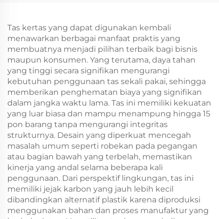
Makanan
Plastik Makanan
Pengambilan Tahun
Tahun Baru/Christmas
Baru/Christmas
Kerajinan
Tas kertas yang dapat digunakan kembali
menawarkan berbagai manfaat praktis yang
membuatnya menjadi pilihan terbaik bagi bisnis
maupun konsumen. Yang terutama, daya tahan
yang tinggi secara signifikan mengurangi
kebutuhan penggunaan tas sekali pakai, sehingga
memberikan penghematan biaya yang signifikan
dalam jangka waktu lama. Tas ini memiliki kekuatan
yang luar biasa dan mampu menampung hingga 15
pon barang tanpa mengurangi integritas
strukturnya. Desain yang diperkuat mencegah
masalah umum seperti robekan pada pegangan
atau bagian bawah yang terbelah, memastikan
kinerja yang andal selama beberapa kali
penggunaan. Dari perspektif lingkungan, tas ini
memiliki jejak karbon yang jauh lebih kecil
dibandingkan alternatif plastik karena diproduksi
menggunakan bahan dan proses manufaktur yang