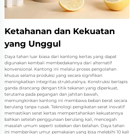
Ketahanan dan Kekuatan
yang Unggul
Daya tahan luar biasa dari kantong kertas yang dapat
digunakan kembali membedakannya dari alternatif
konvensional. Kantong ini melalui proses pengolahan
khusus selama produksi yang secara signifikan
meningkatkan integritas strukturalnya. Konstruksi berlapis
ganda dirancang dengan titik tekanan yang diperkuat,
terutama pada pegangan dan jahitan bawah,
memungkinkan kantong ini membawa beban berat secara
berulang tanpa rusak. Teknologi pengikatan serat inovatif
memastikan serat kertas mempertahankan kekuatannya
bahkan setelah penggunaan berulang kali, mencegah
masalah umum seperti sobekan dan belahan. Daya tahan
ini memberikan umur pemakaian yang bisa melebihi 10 kali