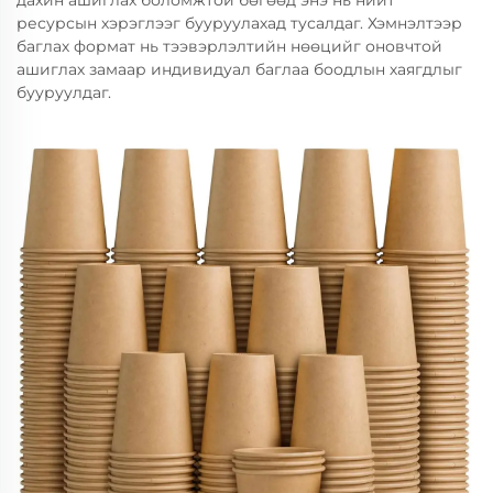
дахин ашиглах боломжтой бөгөөд энэ нь нийт
ресурсын хэрэглээг бууруулахад тусалдаг. Хэмнэлтээр
баглах формат нь тээвэрлэлтийн нөөцийг оновчтой
ашиглах замаар индивидуал баглаа боодлын хаягдлыг
бууруулдаг.