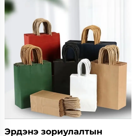
Эрдэнэ зориулалтын