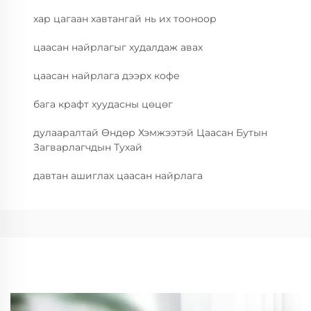
хар цагаан хавтангай нь их тооноор
цаасан найрлагыг худалдаж авах
цаасан найрлага дээрх кофе
бага крафт хуудасны цөцөг
дулааралтай Өндөр Хэмжээтэй Цаасан Бутын
Загварлагчдын Тухай
давтан ашиглах цаасан найрлага