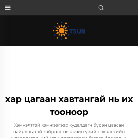
MN
хар цагаан хавтангай нь их
тооноор
Хэмнэлттэй хэмжээгээр худалдагч бүрэн цаасан
найрлагатай хайрцаг нь орчин үеийн экологийн