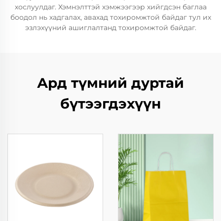
хослуулдаг. Хэмнэлттэй хэмжээгээр хийгдсэн баглаа
боодол нь хадгалах, авахад тохиромжтой байдаг тул их
эзлэхүүний ашиглалтанд тохиромжтой байдаг.
Ард түмний дуртай
бүтээгдэхүүн