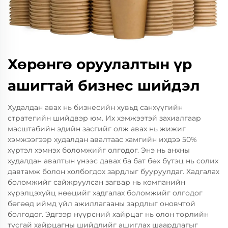
Хөрөнгө оруулалтын үр
ашигтай бизнес шийдэл
Худалдан авах нь бизнесийн хувьд санхүүгийн
стратегийн шийдвэр юм. Их хэмжээтэй захиалгаар
масштабийн эдийн засгийг олж авах нь жижиг
хэмжээгээр худалдан авалтаас хамгийн ихдээ 50%
хүртэл хэмнэх боломжийг олгодог. Энэ нь анхны
худалдан авалтын үнээс давах ба бат бөх бүтэц нь солих
давтамж болон холбогдох зардлыг бууруулдаг. Хадгалах
боломжийг сайжруулсан загвар нь компанийн
хүрэлцэхүйц нөөцийг хадгалах боломжийг олгодог
бөгөөд иймд үйл ажиллагааны зардлыг оновчтой
болгодог. Эдгээр нүүрсний хайрцаг нь олон төрлийн
тусгай хайрцагны шийдлийг ашиглах шаардлагыг