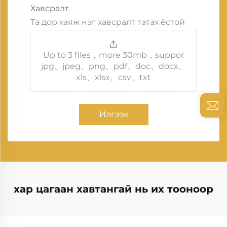
Хавсралт
Та дор хаяж нэг хавсралт татах ёстой
Up to 3 files，more 30mb，suppor
jpg、jpeg、png、pdf、doc、docx、
xls、xlsx、csv、txt
Илгээх
хар цагаан хавтангай нь их тооноор