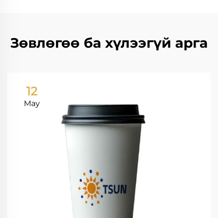
Зөвлөгөө ба хүлээгүй арга
12
May