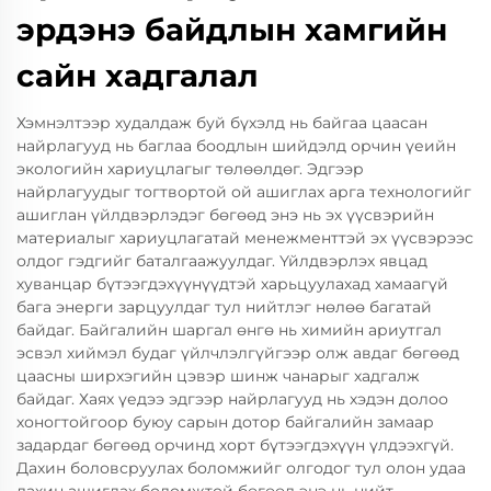
эрдэнэ байдлын хамгийн
сайн хадгалал
Хэмнэлтээр худалдаж буй бүхэлд нь байгаа цаасан
найрлагууд нь баглаа боодлын шийдэлд орчин үеийн
экологийн хариуцлагыг төлөөлдөг. Эдгээр
найрлагуудыг тогтвортой ой ашиглах арга технологийг
ашиглан үйлдвэрлэдэг бөгөөд энэ нь эх үүсвэрийн
материалыг хариуцлагатай менежменттэй эх үүсвэрээс
олдог гэдгийг баталгаажуулдаг. Үйлдвэрлэх явцад
хуванцар бүтээгдэхүүнүүдтэй харьцуулахад хамаагүй
бага энерги зарцуулдаг тул нийтлэг нөлөө багатай
байдаг. Байгалийн шаргал өнгө нь химийн ариутгал
эсвэл хиймэл будаг үйлчлэлгүйгээр олж авдаг бөгөөд
цаасны ширхэгийн цэвэр шинж чанарыг хадгалж
байдаг. Хаях үедээ эдгээр найрлагууд нь хэдэн долоо
хоногтойгоор буюу сарын дотор байгалийн замаар
задардаг бөгөөд орчинд хорт бүтээгдэхүүн үлдээхгүй.
Дахин боловсруулах боломжийг олгодог тул олон удаа