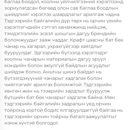
баглаа боодол, хоолны үйлчилгээний хэрэглээнд
зориулагдсан бөгөөд олон сав баглаа боодлын
шийдлийг хэрэглэх шаардлагыг арилгаж чадна.
Тэдгээрийн байгалийн дүр төрх нь орчин үеийн
хэрэглэгчдийн сэтгэл ханамжинд нийцэж,
тэмдэглэлийн эсвэл шошгын дагуу брендийн
боломжуудыг зааж чаддаг. Крафт цаасны бат бөх
чанар нь хагарал, ухрахгүйгээр хаягдлыг
бууруулдаг. Эдгээрийн бүтээлд хэрэглэдэг
хоолны чанарын материалын дагуу эрүүл
мэндийн болон аюулгүй байдлын асуудлыг
шийдэж болно. Амьтны шинэ байдал нь
бүтээгдэхүүний чанарыг хадгалах болон
чийглэгийг арилгах боломжтой. Тэдгээрийн
хөнгөн жин нь тээврийн зардлыг бууруулж
бүтцийн бат бөх чанарыг хадгалж байна. Мөн
тэдгээрийн байгалийн задралын үед орчин
тойронд хортой бодис ялгаруулдаггүй байгаа нь
тэдгээрийн орчин тойрны баталгаажуулалтыг
нэмж хүчтэй болгодог.