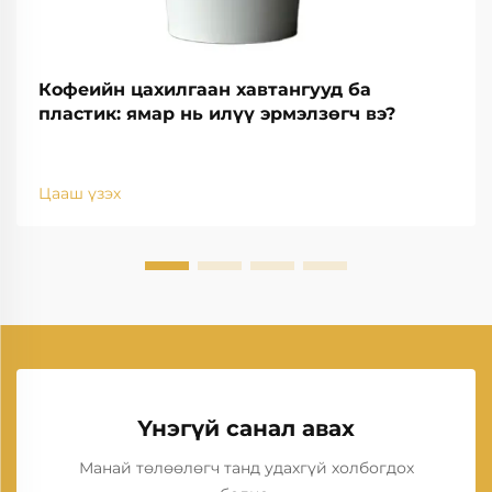
Кофеийн цахилгаан хавтангууд ба
пластик: ямар нь илүү эрмэлзөгч вэ?
Цааш үзэх
Үнэгүй санал авах
Манай төлөөлөгч танд удахгүй холбогдох