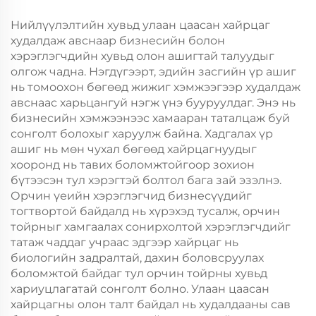
Хөдөлгөөнт Хоолын
Хөдөлгөөнт Хоолын
Пластик Пакинг
Пластик Пакинг
Нийлүүлэлтийн хувьд улаан цаасан хайрцаг
худалдаж авснаар бизнесийн болон
хэрэглэгчдийн хувьд олон ашигтай талуудыг
олгож чадна. Нэгдүгээрт, эдийн засгийн үр ашиг
нь томоохон бөгөөд жижиг хэмжээгээр худалдаж
авснаас харьцангуй нэгж үнэ бууруулдаг. Энэ нь
бизнесийн хэмжээнээс хамааран таталцаж буй
сонголт болохыг харуулж байна. Хадгалах үр
ашиг нь мөн чухал бөгөөд хайрцагнуудыг
хооронд нь тавих боломжтойгоор зохион
бүтээсэн тул хэрэгтэй болтол бага зай эзэлнэ.
Орчин үеийн хэрэглэгчид бизнесүүдийг
тогтвортой байдалд нь хүрэхэд тусалж, орчин
тойрныг хамгаалах сонирхолтой хэрэглэгчдийг
татаж чаддаг учраас эдгээр хайрцаг нь
биологийн задралтай, дахин боловсруулах
боломжтой байдаг тул орчин тойрны хувьд
хариуцлагатай сонголт болно. Улаан цаасан
хайрцагны олон талт байдал нь худалдааны сав