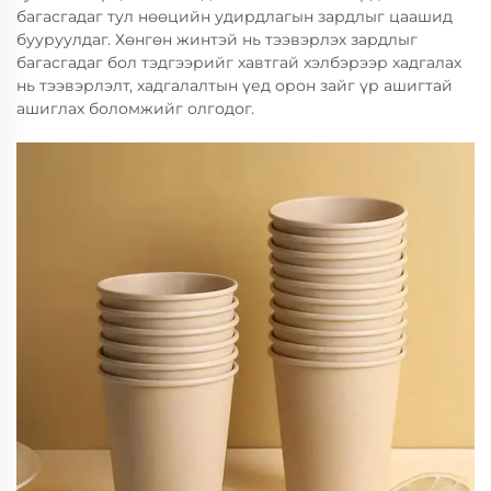
багасгадаг тул нөөцийн удирдлагын зардлыг цаашид
бууруулдаг. Хөнгөн жинтэй нь тээвэрлэх зардлыг
багасгадаг бол тэдгээрийг хавтгай хэлбэрээр хадгалах
нь тээвэрлэлт, хадгалалтын үед орон зайг үр ашигтай
ашиглах боломжийг олгодог.