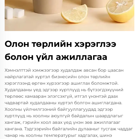
Олон төрлийн хэрэглээ
болон үйл ажиллагаа
Хэмнэлттэй хэмжээгээр худалдаж авсан бор цаасан
найрлагатай хүртэл бизнесийн олон төрлийн
хэрэглээнд өргөн хүрээгээр ашиглах боломжтой.
Худалдааны үед эдгээр хүртлүүд нь бүтээгдэхүүний
төрлөөс хамааран элэгсэхгүй, итгэл үнэнтэй даах
чадвартай худалдааны хүртэл болгон ашиглагдана.
Хоолны үйлчилгээний байгууллагуудад эдгээр
хүртлүүд нь хоолны аюулгүй байдалын шаардлагыг
хангаж, гэрийн хоол авах үед үнэн зөв ажиллагааг
хангана. Тэдгээрийн байгалийн дулааныг тусгаж чаддаг
чанар нь хоолны температурыг хадгалах, шинэ