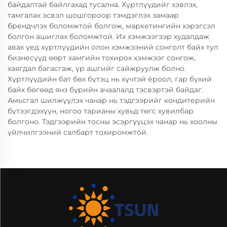
байдалтай байлгахад тусална. Хүртлүүдийг хэвлэх,
тамгалах эсвэл шошгороор тэмдэглэх замаар
брендчлэх боломжтой болгож, маркетингийн хэрэгсэл
болгон ашиглах боломжтой. Их хэмжээгээр худалдаж
авах үед хүртлүүдийн олон хэмжээний сонголт байх тул
бизнесүүд өөрт хамгийн тохирох хэмжээг сонгож,
хаягдал багасгаж, үр ашгийг сайжруулж болно.
Хүртлүүдийн бат бөх бүтэц нь хүчтэй ёроол, гар бүхий
байх бөгөөд янз бүрийн ачаалалд тэсвэртэй байдаг.
Амьсгал шилжүүлэх чанар нь тэдгээрийг кондитерийн
бүтээгдэхүүн, ногоо тарианы хувьд төгс хувилбар
болгоно. Тэдгээрийн тосны эсэргүүцэх чанар нь хоолны
үйлчилгээний салбарт тохиромжтой.