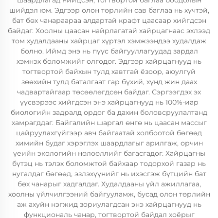
шаардлагад нийцсэн, тогтвортой баглаа боодолын
шийдэл юм. Эдгээр олон төрлийн сав баглаа нь хүчтэй,
бат бөх чанараараа алдартай крафт цаасаар хийгдсэн
байдаг. Хоолны цаасан найрлагатай хайрцагнаас эхлээд
том худалдааны хайрцаг хүртэл хэмжээндээ худалдаж
болно. Иймд энэ нь пүүс байгууллагуудад зардал
хэмнэх боломжийг олгодог. Эдгээр хайрцагнууд нь
тогтвортой байхын тулд хавтгай ёзоор, аюулгүй
зөөхийн тулд баталгаат гар бүхий, хүнд жин даах
чадвартайгаар төсөөлөгдсөн байдаг. Сэргээгдэх эх
үүсвэрээс хийгдсэн энэ хайрцагнууд нь 100%-иар
биологийн задралд ордог ба дахин боловсруулалтанд
хамрагддаг. Байгалийн шаргал өнгө нь цаасан массыг
цайруулахгүйгээр авч байгаатай холбоотой бөгөөд
химийн будаг хэрэглэх шаардлагыг арилгаж, орчин
үеийн экологийн нөлөөллийг багасгадог. Хайрцагны
бүтэц нь тэлэх боломжтой байхаар тодорхой газар нь
нугалдаг бөгөөд, эзлэхүүнийг нь ихэсгэж бүтцийн бат
бөх чанарыг хадгалдаг. Худалдааны үйл ажиллагаа,
хоолны үйлчилгээний байгууламж, бусад олон төрлийн
аж ахуйн нэгжид зориулагдсан энэ хайрцагнууд нь
функциональ чанар, тогтвортой байдал хоёрыг