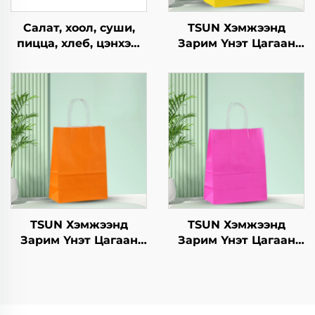
Салат, хоол, суши,
TSUN Хэмжээнд
пицца, хлеб, цэнхэр,
Зарим Үнэт Цагаан
шоколад,
Хавtg Тасалгааны Баг
гамбургерийг
Скрин Принт Нэмэлт
ашиглахад
Ур чадвараар Шинэ
зориулагдсан буцаж
Жил, Кристмасийн
ашиглах боломжтой
Хөдөлгөөнт Хоолын
крафт хавтангаас
Шиппинг Картон
бүрдсэн дагуу, цэцэг,
хөнгөн хоолны
ашиглахад
TSUN Хэмжээнд
TSUN Хэмжээнд
Зарим Үнэт Цагаан
Зарим Үнэт Цагаан
Хавtg Тасалгааны Баг
Хавtg Тасалгааны Баг
Скрин Принт Нэмэлт
Скрин Принт Нэмэлт
Ур чадвараар Шинэ
Ур чадвараар Шинэ
Жил, Кристмасийн
Жил, Кристмасийн