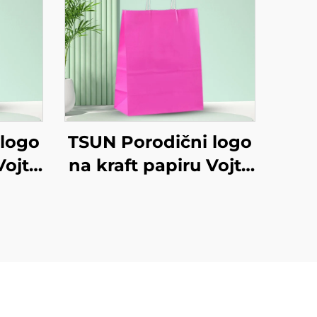
 logo
TSUN Porodični logo
Vojta
na kraft papiru Vojta
sano
torba za ekranisano
ršini
tiskanje na površini
ožić
Nova godina/Božić
rane
Preuzimanje hrane
anje
Plastično pakiranje
Štapci