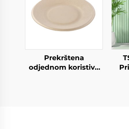
Prekrštena
T
odjednom koristiva
Pr
remeslena papirna
Kra
ploča za salatu Šalice
Z
Snack Sushi Pizza
P
Kruh Slatkoće
God
Čokolade
H
Hamburgeri - za