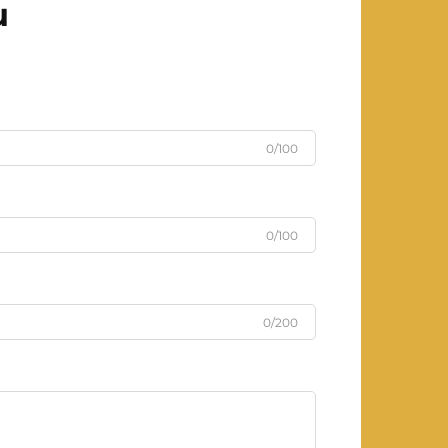
u
0/100
0/100
0/200