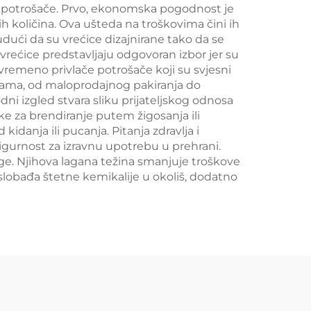
za potrošače. Prvo, ekonomska pogodnost je
h količina. Ova ušteda na troškovima čini ih
udući da su vrećice dizajnirane tako da se
rećice predstavljaju odgovoran izbor jer su
vremeno privlače potrošače koji su svjesni
nama, od maloprodajnog pakiranja do
odni izgled stvara sliku prijateljskog odnosa
e za brendiranje putem žigosanja ili
idanja ili pucanja. Pitanja zdravlja i
sigurnost za izravnu upotrebu u prehrani.
ge. Njihova lagana težina smanjuje troškove
slobađa štetne kemikalije u okoliš, dodatno