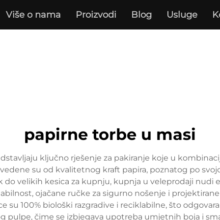
Više o nama
Proizvodi
Blog
Usluge
K
papirne torbe u masi
stavljaju ključno rješenje za pakiranje koje u kombinac
edene su od kvalitetnog kraft papira, poznatog po svojoj i
k do velikih kesica za kupnju, kupnja u veleprodaji nudi
tabilnost, ojačane ručke za sigurno nošenje i projektirane
ice su 100% biološki razgradive i reciklabilne, što odgo
 pulpe, čime se izbjegava upotreba umjetnih boja i sman