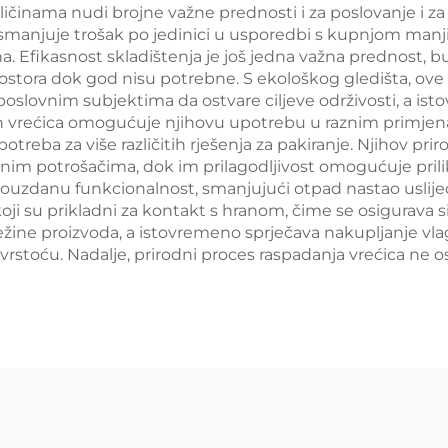
ičinama nudi brojne važne prednosti i za poslovanje i 
smanjuje trošak po jedinici u usporedbi s kupnjom manji
a. Efikasnost skladištenja je još jedna važna prednost, b
stora dok god nisu potrebne. S ekološkog gledišta, ove v
oslovnim subjektima da ostvare ciljeve održivosti, a isto
tih vrećica omogućuje njihovu upotrebu u raznim primje
treba za više različitih rješenja za pakiranje. Njihov prir
im potrošačima, dok im prilagodljivost omogućuje prilik
 pouzdanu funkcionalnost, smanjujući otpad nastao uslijed k
oji su prikladni za kontakt s hranom, čime se osigurava 
žine proizvoda, a istovremeno sprječava nakupljanje vla
rstoću. Nadalje, prirodni proces raspadanja vrećica ne o