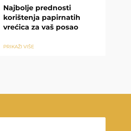
Najbolje prednosti
Ka
korištenja papirnatih
sm
vrećica za vaš posao
PRIK
PRIKAŽI VIŠE