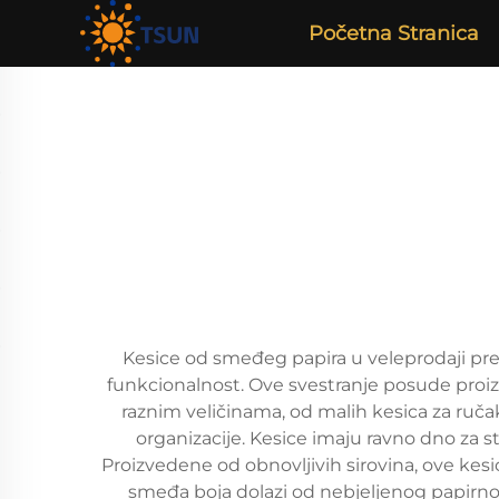
Početna Stranica
Kesice od smeđeg papira u veleprodaji pred
funkcionalnost. Ove svestranje posude proizv
raznim veličinama, od malih kesica za ruča
organizacije. Kesice imaju ravno dno za s
Proizvedene od obnovljivih sirovina, ove kes
smeđa boja dolazi od nebjeljenog papirnog