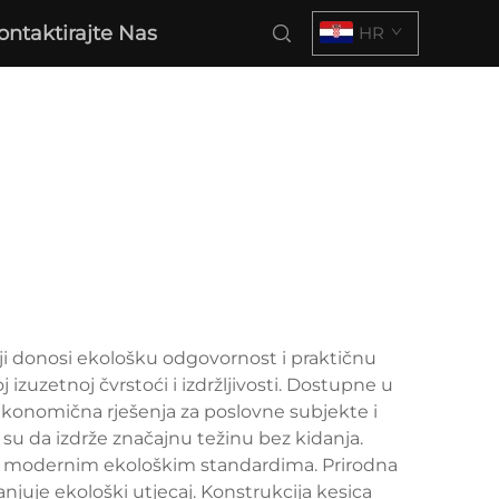
ontaktirajte Nas
HR
iji donosi ekološku odgovornost i praktičnu
zuzetnoj čvrstoći i izdržljivosti. Dostupne u
 ekonomična rješenja za poslovne subjekte i
 su da izdrže značajnu težinu bez kidanja.
vara modernim ekološkim standardima. Prirodna
juje ekološki utjecaj. Konstrukcija kesica