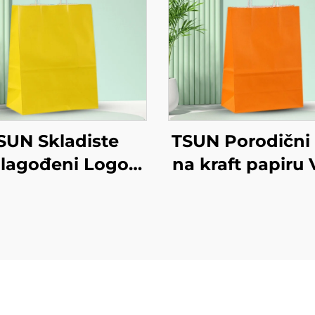
SUN Skladiste
TSUN Porodični
ilagođeni Logo
na kraft papiru 
ft Papirna Torba
torba za ekrani
aslon Tiskanje
tiskanje na pov
ovršina Nova
Nova godina/B
ina/Božić Odvoz
Preuzimanje h
Rana Shipping
Plastično pakir
Karton
Štapci