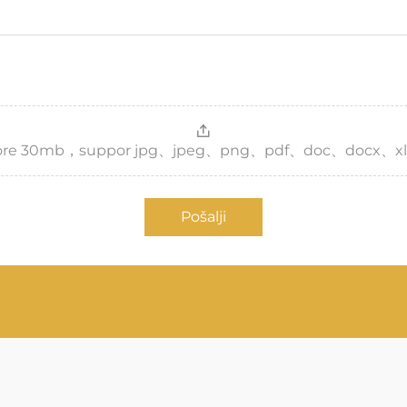
，more 30mb，suppor jpg、jpeg、png、pdf、doc、docx、xl
Pošalji