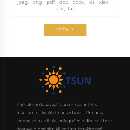
jpeg、png、pdf、doc、docx、xls、xlsx、
csv、txt
POŠALJI
Kompletni dobavljač opreme za hotel, s
fokusom na kvalitet i pouzdanost. Ponudba
jednoraznih artikala, prilagođenih dizajna i brze
dostave globalnim klijentima. Istražite naš