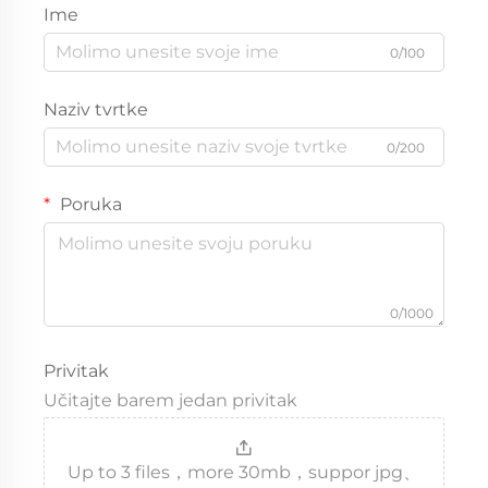
Ime
0/100
Naziv tvrtke
0/200
Poruka
0/1000
Privitak
Učitajte barem jedan privitak
Up to 3 files，more 30mb，suppor jpg、