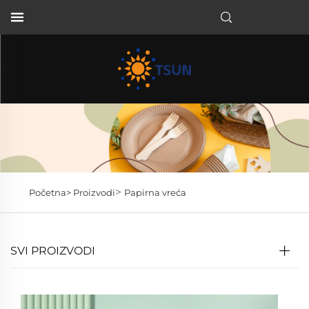
HR
>
Početna>
Proizvodi
Papirna vreća
SVI PROIZVODI