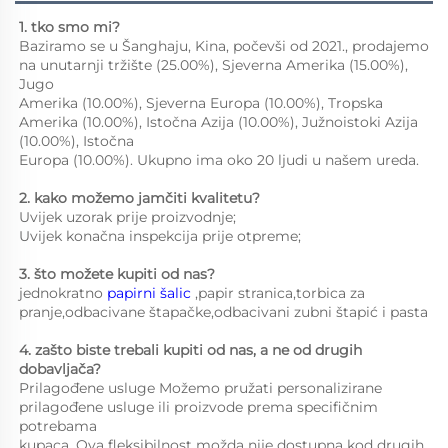
1. tko smo mi?   
Baziramo se u Šanghaju, Kina, počevši od 2021., prodajemo 
na unutarnji tržište (25.00%), Sjeverna Amerika (15.00%), 
Jugo 
Amerika (10.00%), Sjeverna Europa (10.00%), Tropska 
Amerika (10.00%), Istočna Azija (10.00%), Južnoistoki Azija 
(10.00%), Istočna 
Europa (10.00%). Ukupno ima oko 20 ljudi u našem ureda. 
2. kako možemo jamčiti kvalitetu?   
Uvijek uzorak prije proizvodnje;   
Uvijek konačna inspekcija prije otpreme;   
3. što možete kupiti od nas?   
jednokratno 
papirni šalic 
,papir stranica,torbica za 
pranje,odbacivane štapačke,odbacivani zubni štapić i pasta 
4. zašto biste trebali kupiti od nas, a ne od drugih 
dobavljača?   
Prilagođene usluge Možemo pružati personalizirane 
prilagođene usluge ili proizvode prema specifičnim 
potrebama 
kupaca. Ova fleksibilnost možda nije dostupna kod drugih 