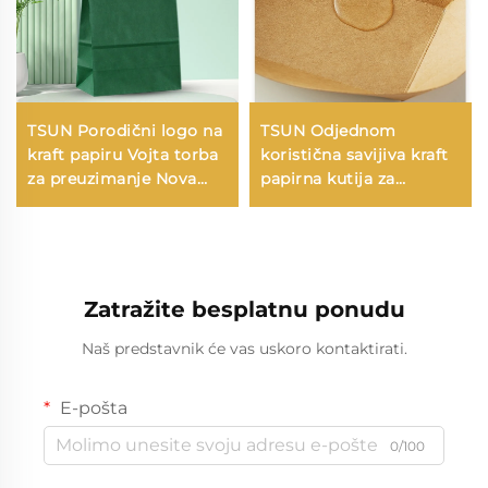
TSUN Porodični logo na
TSUN Odjednom
kraft papiru Vojta torba
koristična savijiva kraft
za preuzimanje Nova
papirna kutija za
godina/Božić Hrana za
barbecue krumpire
pakiranje Ekranisano
pečenu piletinu cervelu
tiskanje na površini
krilca-Otvorena vrtnja
večernje jelo Pakiranje
Zatražite besplatnu ponudu
Naš predstavnik će vas uskoro kontaktirati.
E-pošta
0/100