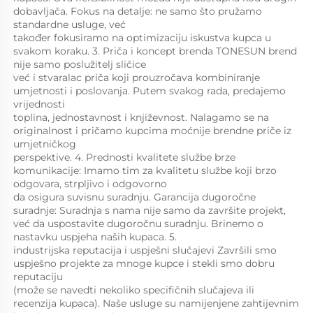
dobavljača. Fokus na detalje: ne samo što pružamo 
standardne usluge, već 
također fokusiramo na optimizaciju iskustva kupca u 
svakom koraku. 3. Priča i koncept brenda TONESUN brend 
nije samo poslužitelj sličice 
već i stvaralac priča koji prouzročava kombiniranje 
umjetnosti i poslovanja. Putem svakog rada, predajemo 
vrijednosti 
toplina, jednostavnost i književnost. Nalagamo se na 
originalnost i pričamo kupcima moćnije brendne priče iz 
umjetničkog 
perspektive. 4. Prednosti kvalitete službe brze 
komunikacije: Imamo tim za kvalitetu službe koji brzo 
odgovara, strpljivo i odgovorno 
da osigura suvisnu suradnju. Garancija dugoročne 
suradnje: Suradnja s nama nije samo da završite projekt, 
već da uspostavite dugoročnu suradnju. Brinemo o 
nastavku uspjeha naših kupaca. 5. 
industrijska reputacija i uspješni slučajevi Završili smo 
uspješno projekte za mnoge kupce i stekli smo dobru 
reputaciju 
(može se navedti nekoliko specifičnih slučajeva ili 
recenzija kupaca). Naše usluge su namijenjene zahtijevnim 