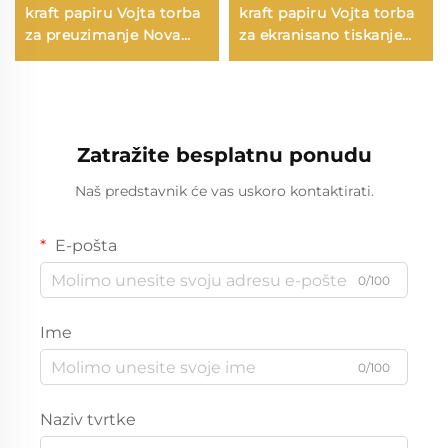
kraft papiru Vojta torba
kraft papiru Vojta torba
za preuzimanje Nova
za ekranisano tiskanje
godina/Božić Hrana za
na površini Nova
pakiranje Ekranisano
godina/Božić
tiskanje na površini
Preuzimanje hrane
Plastično pakiranje
Štapci
Zatražite besplatnu ponudu
Naš predstavnik će vas uskoro kontaktirati.
E-pošta
0/100
Ime
0/100
Naziv tvrtke