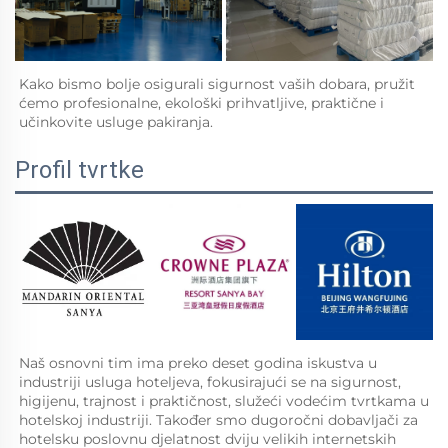
Kako bismo bolje osigurali sigurnost vaših dobara, pružit 
ćemo profesionalne, ekološki prihvatljive, praktične i 
učinkovite usluge pakiranja.   
Profil tvrtke
Naš osnovni tim ima preko deset godina iskustva u 
industriji usluga hoteljeva, fokusirajući se na sigurnost, 
higijenu, trajnost i praktičnost, služeći vodećim tvrtkama u 
hotelskoj industriji. Također smo dugoročni dobavljači za 
hotelsku poslovnu djelatnost dviju velikih internetskih 