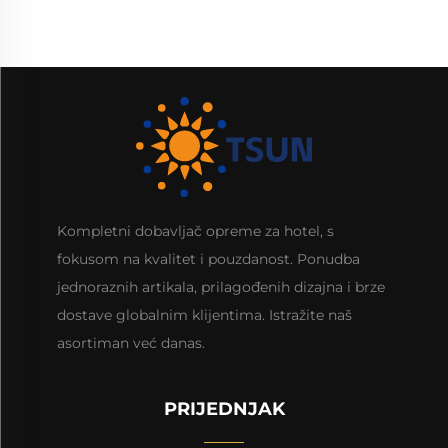
Kompletni dobavljač opreme za hotel, s
fokusom na kvalitet i pouzdanost. Ponudba
jednoraznih artikala, prilagođenih dizajna i brze
dostave globalnim klijentima. Istražite naš
asortiman već danas.
PRIJEDNJAK