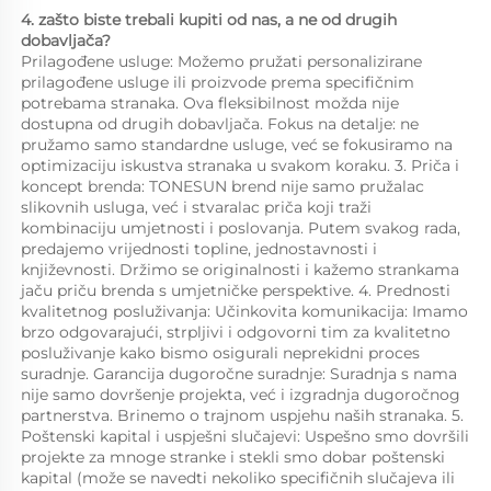
4. zašto biste trebali kupiti od nas, a ne od drugih 
dobavljača?   
Prilagođene usluge: Možemo pružati personalizirane 
prilagođene usluge ili proizvode prema specifičnim 
potrebama stranaka. Ova fleksibilnost možda nije 
dostupna od drugih dobavljača. Fokus na detalje: ne 
pružamo samo standardne usluge, već se fokusiramo na 
optimizaciju iskustva stranaka u svakom koraku. 3. Priča i 
koncept brenda: TONESUN brend nije samo pružalac 
slikovnih usluga, već i stvaralac priča koji traži 
kombinaciju umjetnosti i poslovanja. Putem svakog rada, 
predajemo vrijednosti topline, jednostavnosti i 
književnosti. Držimo se originalnosti i kažemo strankama 
jaču priču brenda s umjetničke perspektive. 4. Prednosti 
kvalitetnog posluživanja: Učinkovita komunikacija: Imamo 
brzo odgovarajući, strpljivi i odgovorni tim za kvalitetno 
posluživanje kako bismo osigurali neprekidni proces 
suradnje. Garancija dugoročne suradnje: Suradnja s nama 
nije samo dovršenje projekta, već i izgradnja dugoročnog 
partnerstva. Brinemo o trajnom uspjehu naših stranaka. 5. 
Poštenski kapital i uspješni slučajevi: Uspešno smo dovršili 
projekte za mnoge stranke i stekli smo dobar poštenski 
kapital (može se navedti nekoliko specifičnih slučajeva ili 