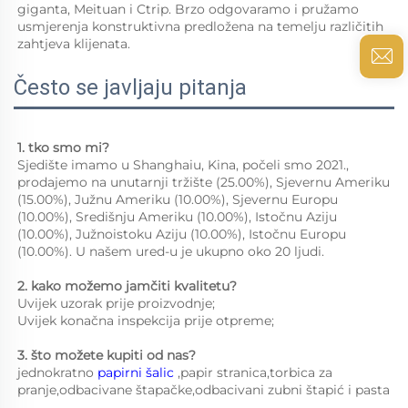
giganta, Meituan i Ctrip. Brzo odgovaramo i pružamo 
usmjerenja konstruktivna predložena na temelju različitih 
zahtjeva klijenata. 
Često se javljaju pitanja
1. tko smo mi?   
Sjedište imamo u Shanghaiu, Kina, počeli smo 2021., 
prodajemo na unutarnji tržište (25.00%), Sjevernu Ameriku 
(15.00%), Južnu Ameriku (10.00%), Sjevernu Europu 
(10.00%), Središnju Ameriku (10.00%), Istočnu Aziju 
(10.00%), Južnoistoku Aziju (10.00%), Istočnu Europu 
(10.00%). U našem ured-u je ukupno oko 20 ljudi. 
2. kako možemo jamčiti kvalitetu?   
Uvijek uzorak prije proizvodnje;   
Uvijek konačna inspekcija prije otpreme;   
3. što možete kupiti od nas?   
jednokratno 
papirni šalic 
,papir stranica,torbica za 
pranje,odbacivane štapačke,odbacivani zubni štapić i pasta 