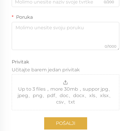
0/200
Poruka
0/1000
Privitak
Učitajte barem jedan privitak
Up to 3 files，more 30mb，suppor jpg、
jpeg、png、pdf、doc、docx、xls、xlsx、
csv、txt
POŠALJI