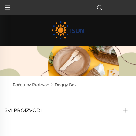
HR
>
Početna>
Proizvodi
Doggy Box
SVI PROIZVODI