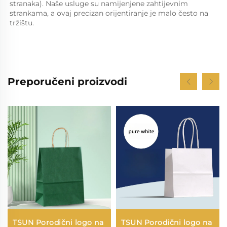
stranaka). Naše usluge su namijenjene zahtijevnim 
strankama, a ovaj precizan orijentiranje je malo često na 
tržištu. 
Preporučeni proizvodi
TSUN Porodični logo na
TSUN Porodični logo na