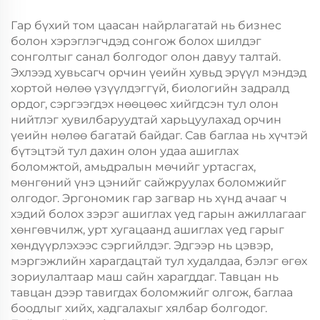
Хөдөлгөөнт Хоолын
Хөдөлгөөнт Хоолын
Пластик Пакинг
Пластик Пакинг
Гар бүхий том цаасан найрлагатай нь бизнес
болон хэрэглэгчдэд сонгож болох шилдэг
сонголтыг санал болгодог олон давуу талтай.
Эхлээд хувьсагч орчин үеийн хувьд эрүүл мэндэд
хортой нөлөө үзүүлдэггүй, биологийн задралд
ордог, сэргээгдэх нөөцөөс хийгдсэн тул олон
нийтлэг хувилбаруудтай харьцуулахад орчин
үеийн нөлөө багатай байдаг. Сав баглаа нь хүчтэй
бүтэцтэй тул дахин олон удаа ашиглах
боломжтой, амьдралын мөчийг уртасгах,
мөнгөний үнэ цэнийг сайжруулах боломжийг
олгодог. Эргономик гар загвар нь хүнд ачааг ч
хэдий болох зэрэг ашиглах үед гарын ажиллагааг
хөнгөвчилж, урт хугацаанд ашиглах үед гарыг
хөндүүрлэхээс сэргийлдэг. Эдгээр нь цэвэр,
мэргэжлийн харагдацтай тул худалдаа, бэлэг өгөх
зориулалтаар маш сайн харагддаг. Тавцан нь
тавцан дээр тавигдах боломжийг олгож, баглаа
боодлыг хийх, хадгалахыг хялбар болгодог.