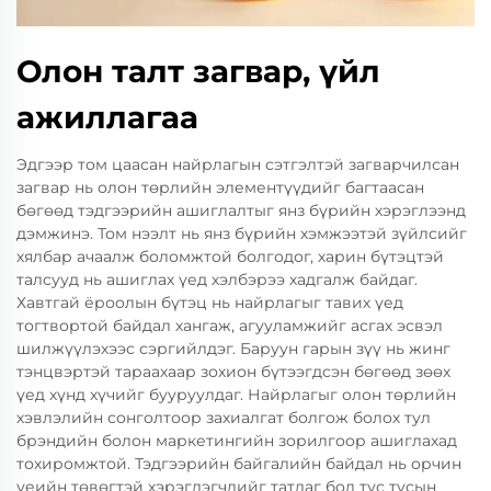
Олон талт загвар, үйл
ажиллагаа
Эдгээр том цаасан найрлагын сэтгэлтэй загварчилсан
загвар нь олон төрлийн элементүүдийг багтаасан
бөгөөд тэдгээрийн ашиглалтыг янз бүрийн хэрэглээнд
дэмжинэ. Том нээлт нь янз бүрийн хэмжээтэй зүйлсийг
хялбар ачаалж боломжтой болгодог, харин бүтэцтэй
талсууд нь ашиглах үед хэлбэрээ хадгалж байдаг.
Хавтгай ёроолын бүтэц нь найрлагыг тавих үед
тогтвортой байдал хангаж, агууламжийг асгах эсвэл
шилжүүлэхээс сэргийлдэг. Баруун гарын зүү нь жинг
тэнцвэртэй тараахаар зохион бүтээгдсэн бөгөөд зөөх
үед хүнд хүчийг бууруулдаг. Найрлагыг олон төрлийн
хэвлэлийн сонголтоор захиалгат болгож болох тул
брэндийн болон маркетингийн зорилгоор ашиглахад
тохиромжтой. Тэдгээрийн байгалийн байдал нь орчин
үеийн төвөгтэй хэрэглэгчдийг татдаг бол тус тусын