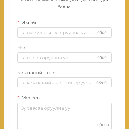
Манай төлөөлөгч танд удахгүй холбогдох
болно.
Имэйл
0/100
Нэр
0/100
Компанийн нэр
0/200
Мессеж
0/1000