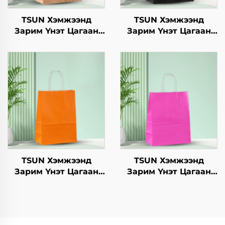
TSUN Хэмжээнд
TSUN Хэмжээнд
Зарим Үнэт Цагаан
Зарим Үнэт Цагаан
Хавtg Тасалгааны Баг
Хавtg Тасалгааны Баг
Нэмэлт Ур чадвараар
Нэмэлт Ур чадвараар
Шинэ Жил,
Шинэ Жил,
Кристмасийн Хоолын
Кристмасийн Хоолын
Пакинг Скрин Принт
Пакинг Скрин Принт
TSUN Хэмжээнд
TSUN Хэмжээнд
Зарим Үнэт Цагаан
Зарим Үнэт Цагаан
Хавtg Тасалгааны Баг
Хавtg Тасалгааны Баг
Скрин Принт Нэмэлт
Скрин Принт Нэмэлт
Ур чадвараар Шинэ
Ур чадвараар Шинэ
Жил, Кристмасийн
Жил, Кристмасийн