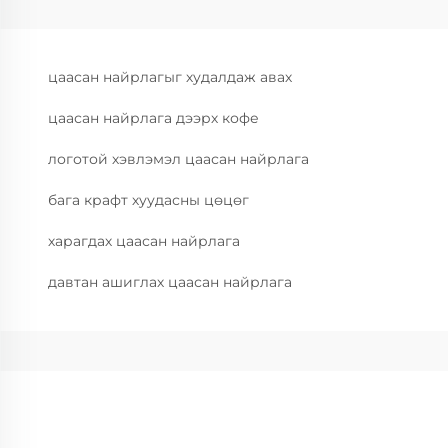
цаасан найрлагыг худалдаж авах
цаасан найрлага дээрх кофе
логотой хэвлэмэл цаасан найрлага
бага крафт хуудасны цөцөг
харагдах цаасан найрлага
давтан ашиглах цаасан найрлага