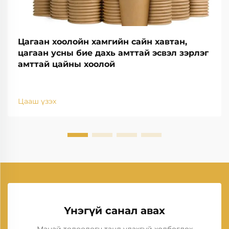
Цагаан хоолойн хамгийн сайн хавтан,
цагаан усны бие дахь амттай эсвэл зэрлэг
амттай цайны хоолой
Цааш үзэх
Үнэгүй санал авах