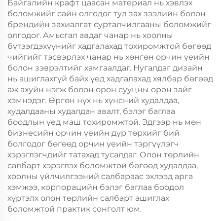
Байгалийн крафт цаасан материал нь хэвлэх
боломжийг сайн олгодог тул зах зээлийн болон
брендийн захиалгат сурталчилгааны боломжийг
олгодог. Амьсгал авдаг чанар нь хоолны
бүтээгдэхүүнийг хадгалахад тохиромжтой бөгөөд
чийгийг тэсвэрлэх чанар нь хөнгөн орчин үеийн
болон зэврэлтийг хамгаалдаг. Нугалдаг дизайн
нь ашиглахгүй байх үед хадгалахад хялбар бөгөөд
аж ахуйн нэгж болон орон сууцны орон зайг
хэмнэдэг. Өргөн нүх нь хүнсний худалдаа,
худалдааны худалдан авалт, бэлэг баглаа
боодлын үед маш тохиромжтой. Эдгээр нь мөн
бизнесийн орчин үеийн дүр төрхийг бий
болгодог бөгөөд орчин үеийн тэргүүлэгч
хэрэглэгчдийг татахад тусалдаг. Олон төрлийн
салбарт хэрэглэх боломжтой бөгөөд худалдаа,
хоолны үйлчилгээний салбараас эхлээд арга
хэмжээ, корпорацийн бэлэг баглаа боодол
хүртэлх олон төрлийн салбарт ашиглах
боломжтой практик сонголт юм.