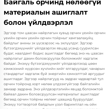
Байгаль орчинд нөлөөгүй
материалын ашиглалт
болон үйлдвэрлэл
Эдгээр том цаасан найрлагын хувьд орчин үеийн орчин
үеийн орчин үеийн орчин тойрныг хамгаалахуйц
байдлыг анхны эх үүсвэрээс нь эхлүүлдэг. Эдгээр
бүтээгдэхүүнийг үйлдвэрлэх явцад усанд суурилсан
будаг, наалдамт бодис ашигладаг бөгөөд энэ нь цаасан
найрлагыг дахин боловсруулах боломжийг хадгалж
байдаг. Энэхүү бүтээгдэхүүнийг үйлдвэрлэхэд цөөн
хэмжээний нүүрсөн хүчлийн хийг ялгаруулдаг, чанарын
стандартыг хадгалж буй энергийн хэмнэлттэй аргуудыг
ашигладаг. Эдгээр найрлагууд нь задрах чадвартай тул
орчин тойронд хорт нөлөө үлдээхгүйгээр байгалийн
замаар задрана. Энэ үйлдвэрлэлийн явцад боломжтой
байвал дахин боловсруулсан материалыг ашигладаг
бөгөөд орчин тойрны нөлөөг цаашид бууруулдаг.
Энэхүү тогтвортой байдлын үзэл баримтлал нь ойн