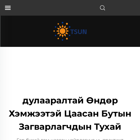
MN
дулааралтай Өндөр
Хэмжээтэй Цаасан Бутын
Загварлагчдын Тухай