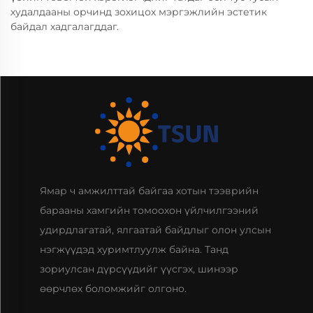
худалдааны орчинд зохицох мэргэжлийн эстетик
байдал хадгалагддаг.
Ямар ч амжилттай байгаа хотын тээврийн
барааны хамгийн томоохон үйлчилгээний
удирдлагатай, ялгаатай байдлыг олон улсын
нэгжүүдэд хуримтлуулж байна. Танд
зориулсан дүрсүүдийг үүсгэх, шинээр
өөрчлөх боломжийг олгоно.