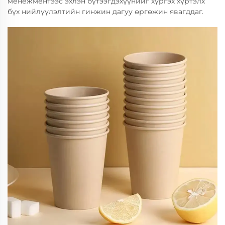
менежментээс эхлэн бүтээгдэхүүнийг хүргэх хүртэлх
бүх нийлүүлэлтийн гинжин дагуу өргөжин явагддаг.