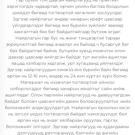
Гар бүхий том цаасан найрлагууд нь практикт
хэрэглэгдэх чадвартай, орчин үеийн баглаа боодолын
шийдэл бөгөөд тогтвортой хөгжлийг хослуулдаг.
Эдгээр найрлагыг өндөр чанарын крафт цаасаар
үйлдвэрлэдэг бөгөөд янз бүрийн зүйлийг зөөхөд
хангалттай бөх бат байдалтайгаар бүтээж өгдөг.
Найрлагын гар бүс нь жинг тэнцвэртэй тараах
зориулалттай бөгөөд ачаалал их байхад ч бусаргүй бат
бөх байдалтай байна. Бүтцийн хувьд ихэвчлэн олон
давхар цаасаар хийгдсэн байдаг тул энгийн ашиглах
явцад хэлбэрээ хадгалж, урт хугацаанд үйлчилдэг.
Эдгээр найрлагуудын хэмжээ янз бүрийн байх бөгөөд
өргөн нь 12-16 инч, өндөр нь 24 инч хүртэл хүрч болно.
Материал нь ихэвчлэн тогтвортой ойноос
олборлогддог бөгөөд чанарын хяналтыг сайн хийж
ашигладаг. Олон төрлийн найрлагууд нь даавуулагдсан
байдаг боловч цаасангийн дахин боловсруулалтыг хийх
боломжийг алдагдуулдаггүй. Найрлагын ёроолын хэсэг
нь зогсох үедээ тогтвортой байдал нэмэгдүүлдэг бол
өргөн нүх нь ачааг хялбархан оруулах, гаргах
боломжийг олгодог. Эдгээр найрлагууд нь худалдааны
дэлгүүрүүд, ресторанууд, бэлгийн эд ангийн