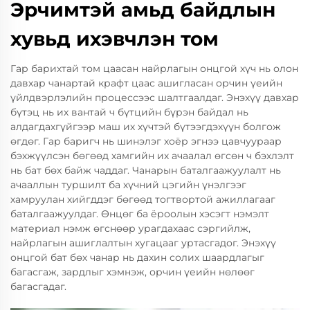
Эрчимтэй амьд байдлын
хувьд ихэвчлэн том
Гар барихтай том цаасан найрлагын онцгой хүч нь олон
давхар чанартай крафт цаас ашигласан орчин үеийн
үйлдвэрлэлийн процессээс шалтгаалдаг. Энэхүү давхар
бүтэц нь их вантай ч бүтцийн бүрэн байдал нь
алдагдахгүйгээр маш их хүчтэй бүтээгдэхүүн болгож
өгдөг. Гар баригч нь шинэлэг хоёр эгнээ цавчуураар
бэхжүүлсэн бөгөөд хамгийн их ачаалал өгсөн ч бэхлэлт
нь бат бөх байж чаддаг. Чанарын баталгаажуулалт нь
ачааллын туршилт ба хүчний цэгийн үнэлгээг
хамруулан хийгддэг бөгөөд тогтвортой ажиллагааг
баталгаажуулдаг. Өнцөг ба ёроолын хэсэгт нэмэлт
материал нэмж өгснөөр урагдахаас сэргийлж,
найрлагын ашиглалтын хугацааг уртасгадог. Энэхүү
онцгой бат бөх чанар нь дахин солих шаардлагыг
багасгаж, зардлыг хэмнэж, орчин үеийн нөлөөг
багасгадаг.