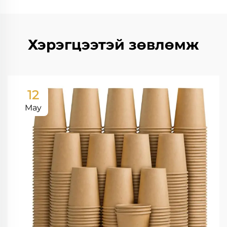
Хэрэгцээтэй зөвлөмж
12
May