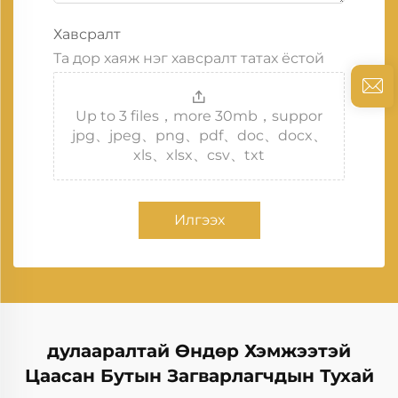
Хавсралт
Та дор хаяж нэг хавсралт татах ёстой
Up to 3 files，more 30mb，suppor
jpg、jpeg、png、pdf、doc、docx、
xls、xlsx、csv、txt
Илгээх
дулааралтай Өндөр Хэмжээтэй
Цаасан Бутын Загварлагчдын Тухай