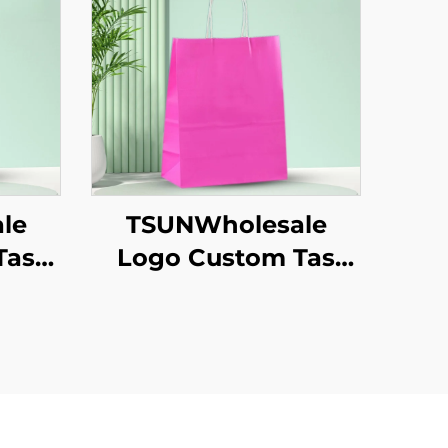
le
TSUNWholesale
Tas
Logo Custom Tas
aft
Tote Kertas Kraft
kaan
dengan Permukaan
k
Sablon untuk
astik
Penyimpanan Plastik
un
Makanan Tahun