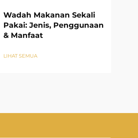
Wadah Makanan Sekali
Ca
Pakai: Jenis, Penggunaan
ya
& Manfaat
Ke
LIHAT SEMUA
LIH