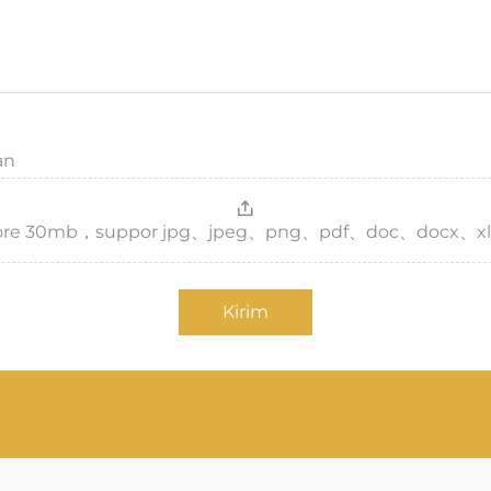
an
，more 30mb，suppor jpg、jpeg、png、pdf、doc、docx、xl
Kirim