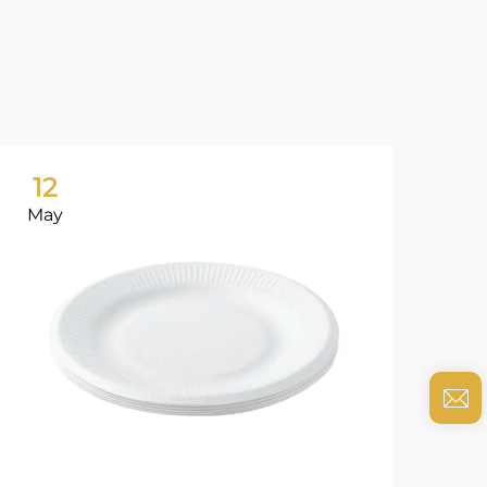
12
0
May
Ju