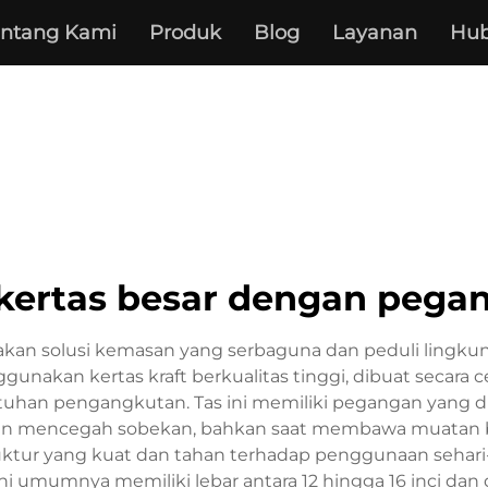
entang Kami
Produk
Blog
Layanan
Hub
 kertas besar dengan pega
akan solusi kemasan yang serbaguna dan peduli ling
ggunakan kertas kraft berkualitas tinggi, dibuat seca
tuhan pengangkutan. Tas ini memiliki pegangan yang dip
an mencegah sobekan, bahkan saat membawa muatan be
ruktur yang kuat dan tahan terhadap penggunaan seha
ini umumnya memiliki lebar antara 12 hingga 16 inci dan 