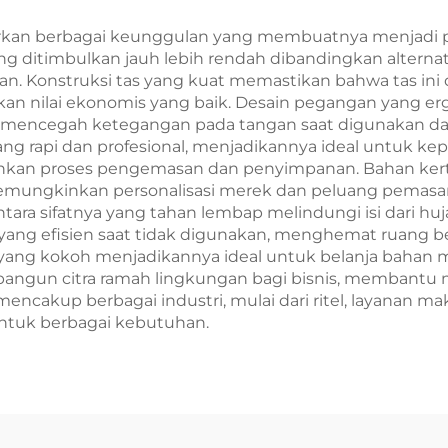
Sablon
Baru/Christm
Kerajinan
an berbagai keunggulan yang membuatnya menjadi pili
itimbulkan jauh lebih rendah dibandingkan alternatif p
an. Konstruksi tas yang kuat memastikan bahwa tas ini 
kan nilai ekonomis yang baik. Desain pegangan yan
encegah ketegangan pada tangan saat digunakan dalam 
ng rapi dan profesional, menjadikannya ideal untuk keper
hkan proses pengemasan dan penyimpanan. Bahan kert
 memungkinkan personalisasi merek dan peluang pemasa
a sifatnya yang tahan lembap melindungi isi dari hujan
ang efisien saat tidak digunakan, menghemat ruang b
yang kokoh menjadikannya ideal untuk belanja bahan m
bangun citra ramah lingkungan bagi bisnis, membantu
akup berbagai industri, mulai dari ritel, layanan mak
untuk berbagai kebutuhan.