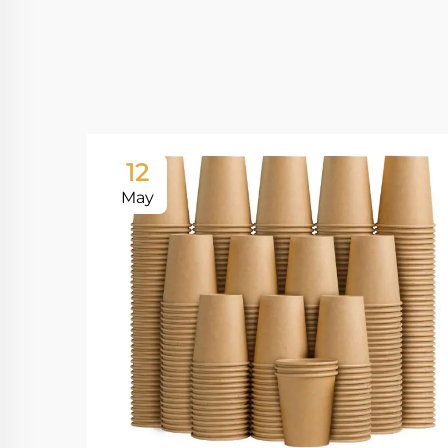
12
May