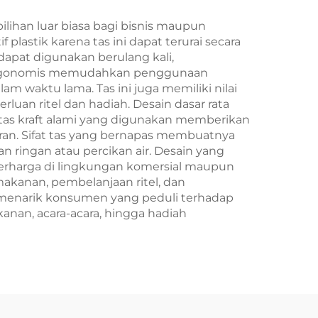
as
Baru/Christmas
Kerajinan
han luar biasa bagi bisnis maupun
lastik karena tas ini dapat terurai secara
dapat digunakan berulang kali,
g ergonomis memudahkan penggunaan
waktu lama. Tas ini juga memiliki nilai
luan ritel dan hadiah. Desain dasar rata
as kraft alami yang digunakan memberikan
ran. Sifat tas yang bernapas membuatnya
 ringan atau percikan air. Desain yang
erharga di lingkungan komersial maupun
akanan, pembelanjaan ritel, dan
 menarik konsumen yang peduli terhadap
anan, acara-acara, hingga hadiah