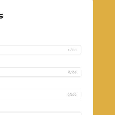
s
0/100
0/100
0/200