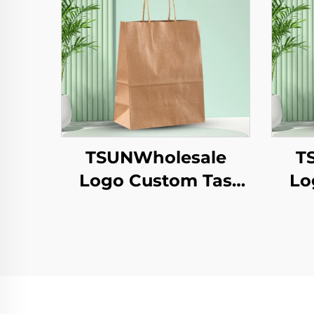
TSUNWholesale
T
Logo Custom Tas
Lo
Tote Kertas Kraft
To
untuk Pengambilan
unt
Makanan Tahun
M
Baru/Christmas
B
dengan Permukaan
den