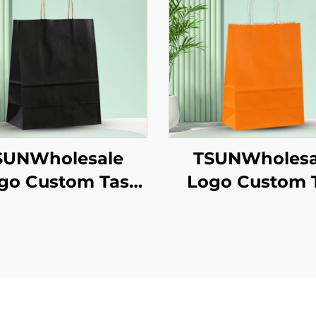
SUNWholesale
TSUNWholesa
go Custom Tas
Logo Custom 
te Kertas Kraft
Tote Kertas Kr
uk Pengambilan
dengan Permu
akanan Tahun
Sablon untu
aru/Christmas
Penyimpanan Pl
gan Permukaan
Makanan Tah