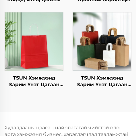
шоколад,
квадрат
гамбургерийг
хавтангуудын цагаан
ашиглахад
хуурмагийн талх,
зориулагдсан буцаж
салат, снэк, суши, цус,
ашиглах боломжтой
хоол, амт, зүсэгчдийн
крафт хавтангаас
элсэн хоол зэрэгт
бүрдсэн дагуу, цэцэг,
ашигладаг.
хөнгөн хоолны
ашиглахад
TSUN Хэмжээнд
TSUN Хэмжээнд
Зарим Үнэт Цагаан
Зарим Үнэт Цагаан
Хавtg Тасалгааны Баг
Хавtg Тасалгааны Баг
Скрин Принт Нэмэлт
Скрин Принт Нэмэлт
Ур чадвараар Шинэ
Ур чадвараар Шинэ
Жил, Кристмасийн
Жил, Кристмасийн
Хөдөлгөөнт Хоолын
Хөдөлгөөнт Хоолын
Шиппинг Картон
Пластик Пакинг
Худалдааны цаасан найрлагатай чийгтэй олон
арга хэмжээнд бизнес, хэрэглэгчдэд тааламжтай