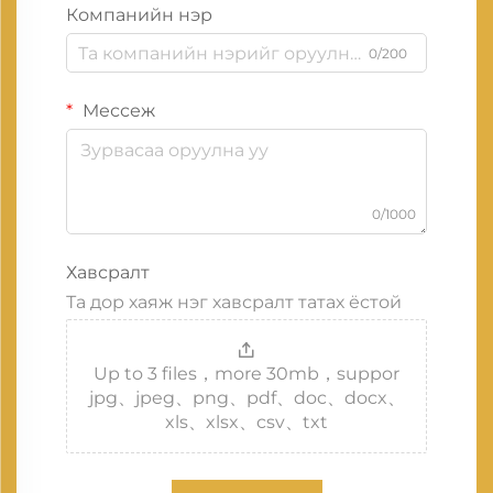
Компанийн нэр
0/200
Мессеж
0/1000
Хавсралт
Та дор хаяж нэг хавсралт татах ёстой
Up to 3 files，more 30mb，suppor
jpg、jpeg、png、pdf、doc、docx、
xls、xlsx、csv、txt