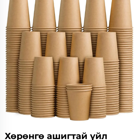
Хөрөнгө ашигтай үйл