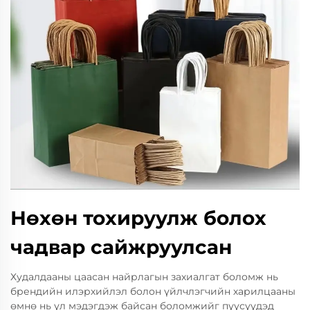
Нөхөн тохируулж болох
чадвар сайжруулсан
Худалдааны цаасан найрлагын захиалгат боломж нь
брендийн илэрхийлэл болон үйлчлэгчийн харилцааны
өмнө нь үл мэдэгдэж байсан боломжийг пүүсүүдэд