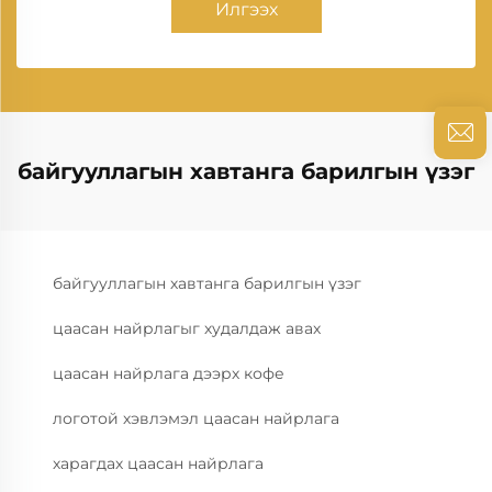
Илгээх
байгууллагын хавтанга барилгын үзэг
байгууллагын хавтанга барилгын үзэг
цаасан найрлагыг худалдаж авах
цаасан найрлага дээрх кофе
логотой хэвлэмэл цаасан найрлага
харагдах цаасан найрлага