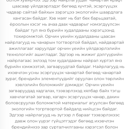
болон хувирчээ. Эдгээр найрлагуудыг чанартай крафт
цаасаар үйлдвэрлэдэг бөгөөд хүчтэй, эсэргүүцэх
чадвар сайтай байхын зэрэгцээ экологийн шаардлага
хангасан байдаг. Хэв маяг нь бат бөх барьцаатай,
ёроолын хэсэг нь ачаа даах чадварыг нэмэгдүүлсэн
байдаг тул янз бүрийн худалдааны хэрэгцээнд
тохиромжтой. Орчин үеийн худалдааны цаасан
найрлагууд нь чанарын тогтвортой байдал, найдвартай
ажиллагааг харуулдаг орчин үеийн үйлдвэрлэлийн
технологийг ашигладаг. Эдгээр нь жижиг дэлгүүрийн
найрлагаас эхлээд том худалдааны найрал хүртэл янз
бүрийн хэмжээтэй, загваруудтай байдаг. Найрлагууд нь
ихэвчлэн усны эсэргүүцэх чанартай бөгөөд чанартай
зураг, брендийн элементүүдийг оруулан олон төрлийн
хэвлэлийн боломжийг дэмждэг. Орчин үеийн
загваруудад хадгалах, тээвэрлэхэд хялбар байх тэгш
хавчлагатай загвар, хагарч эсэргүүцэх чанар, дахин
боловсруулах боломжтой материалыг агуулсан бөгөөд
экологийн тогртвортой байдалд нийцсэн байдаг.
Эдгээр найрлагууд нь зүгээр л барааг тээвэрлэхээс
давж олон үүрэг гүйцэтгэдэг бөгөөд ихэвчлэн
брендийнхээ зар сурталчилгааны хэрэгсэл болон