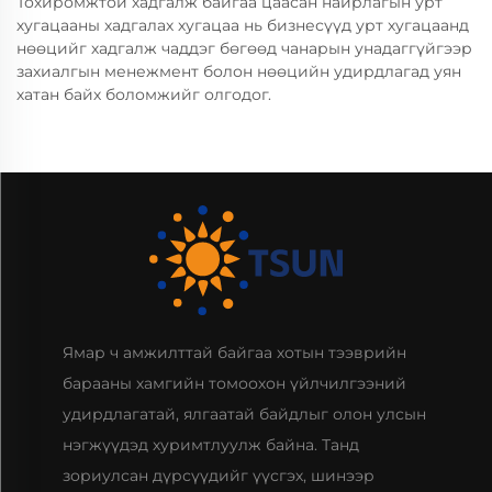
Тохиромжтой хадгалж байгаа цаасан найрлагын урт
хугацааны хадгалах хугацаа нь бизнесүүд урт хугацаанд
нөөцийг хадгалж чаддэг бөгөөд чанарын унадаггүйгээр
захиалгын менежмент болон нөөцийн удирдлагад уян
хатан байх боломжийг олгодог.
Ямар ч амжилттай байгаа хотын тээврийн
барааны хамгийн томоохон үйлчилгээний
удирдлагатай, ялгаатай байдлыг олон улсын
нэгжүүдэд хуримтлуулж байна. Танд
зориулсан дүрсүүдийг үүсгэх, шинээр