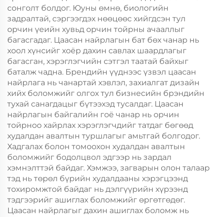
сонголт болдог. Юуны өмнө, биологийн
задралтай, сэргээгдэх нөөцөөс хийгдсэн тул
орчин үеийн хувьд орчин тойрны ачааллыг
багасгадаг. Цаасан найрлагын бат бөх чанар нь
хоол хүнсийг хоёр дахин савлах шаардлагыг
багасган, хэрэглэгчийн сэтгэл таатай байхыг
баталж чадна. Брендийн үүднээс үзвэл цаасан
найрлага нь чанартай хэвлэл, захиалгат дизайн
хийх боломжийг олгох тул бизнесийн брэндийн
тухай санагдацыг бүтээхэд тусалдаг. Цаасан
найрлагын байгалийн гоё чанар нь орчин
тойрноо хайрлах хэрэглэгчдийг татдаг бөгөөд
худалдан авалтын туршлагыг амьтгай болгодог.
Хадгалах болон томоохон худалдан авалтын
боломжийг бодолцвол эдгээр нь зардал
хэмнэлттэй байдаг. Хэмжээ, загварын олон талаар
тэд нь төрөл бүрийн худалдааны хэрэгцээнд
тохиромжтой байдаг нь дэлгүүрийн хүрээнд
тэдгээрийг ашиглах боломжийг өргөтгөдөг.
Цаасан найрлагыг дахин ашиглах боломж нь