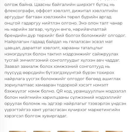
олгож байна. Цаасны байгалийн ширхэгт бүтэц нь
флексографи, оффсет хэвлэлт, дижитал хэвлэлтийн
аргуудыг багтаан хэвлэхийн төрөл бүрийн аргад
онцгой гадаргуу нийтлэн олгоно. Энэ олон талт чанар
нь нарийн загвар, чулуун өнгө, нарийвчлалтай
брендийн дүр төрхийг бий болгох боломжийг олгодог.
Найрлагын гадаад байдал нь гялалзсан эсвэл мат
цавцал, даралтат хэвлэлт, харааны таталцлыг
нэмэгдүүлэх болон тактил мэдрэмжийг сайжруулах
тусгай эмчилгээний сонголтуудыг хүлээн авч чаддаг.
Заавал захиалж болох хэмжээний сонголтууд нь
пүүсүүд өөрсдийн бүтээгдэхүүнтэй бүрэн тохирох
найрлага үүсгэх боломжийг олгодог бөгөөд ашиглах
зориулалтаас хамааран тодорхой хэсэгт нэмэлт
бэхжүүлэг нэмж болно. QR код, урамшууллын мэдээлэл
болон нийгмийн харилцааны сүлжээний мэдээллийг
оруулах боломж нь эдгээр найрлагыг тээвэрлэх үндсэн
үүрэгтэйгээ хамт уртасгасан хүчирхэг маркетингийн
хэрэгсэл болгож хувиргадаг.