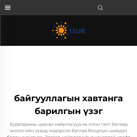
MN
байгууллагын хавтанга
барилгын үзэг
Худалдааны цаасан найрлагууд нь олон талт бөгөөд
экологийн хувьд мэдэрсэн баглаа боодлын шийдэл