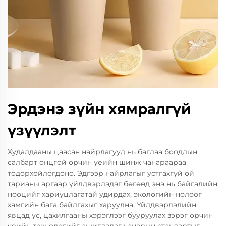
Эрдэнэ зүйн хямралгүй
үзүүлэлт
Худалдааны цаасан найрлагууд нь баглаа боодлын
салбарт онцгой орчин үеийн шинж чанараараа
тодорхойлогдоно. Эдгээр найрлагыг устгахгүй ой
тарианы аргаар үйлдвэрлэдэг бөгөөд энэ нь байгалийн
нөөцийг хариуцлагатай удирдах, экологийн нөлөөг
хамгийн бага байлгахыг харуулна. Үйлдвэрлэлийн
явцад ус, цахилгааны хэрэглээг бууруулах зэрэг орчин