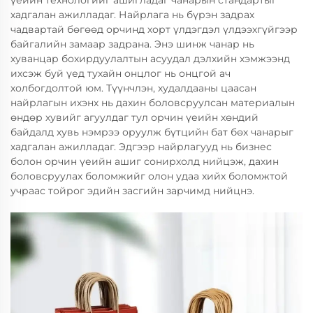
үеийн технологийг ашигладаг чанарын стандартыг
хадгалан ажилладаг. Найрлага нь бүрэн задрах
чадвартай бөгөөд орчинд хорт үлдэгдэл үлдээхгүйгээр
байгалийн замаар задрана. Энэ шинж чанар нь
хуванцар бохирдуулалтын асуудал дэлхийн хэмжээнд
ихсэж буй үед тухайн онцлог нь онцгой ач
холбогдолтой юм. Түүнчлэн, худалдааны цаасан
найрлагын ихэнх нь дахин боловсруулсан материалын
өндөр хувийг агуулдаг тул орчин үеийн хөндий
байдалд хувь нэмрээ оруулж бүтцийн бат бөх чанарыг
хадгалан ажилладаг. Эдгээр найрлагууд нь бизнес
болон орчин үеийн ашиг сонирхолд нийцэж, дахин
боловсруулах боломжийг олон удаа хийх боломжтой
учраас тойрог эдийн засгийн зарчимд нийцнэ.