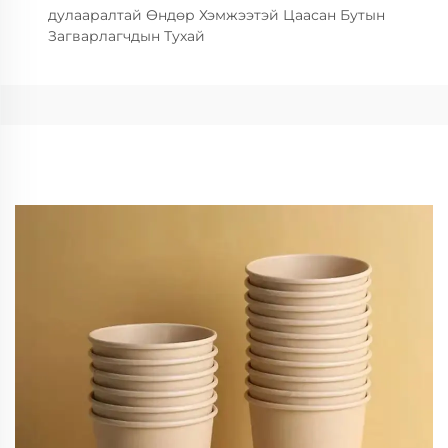
дулааралтай Өндөр Хэмжээтэй Цаасан Бутын
Загварлагчдын Тухай