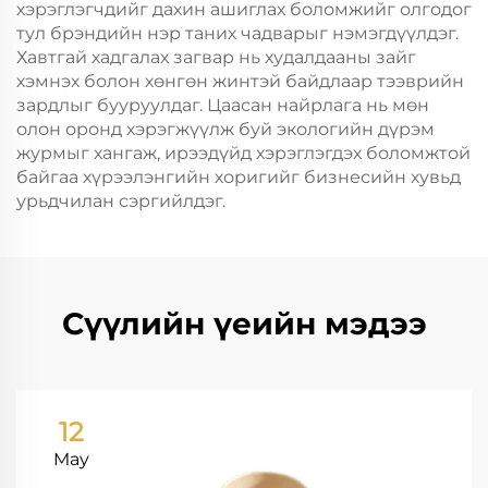
хэрэглэгчдийг дахин ашиглах боломжийг олгодог
тул брэндийн нэр таних чадварыг нэмэгдүүлдэг.
Хавтгай хадгалах загвар нь худалдааны зайг
хэмнэх болон хөнгөн жинтэй байдлаар тээврийн
зардлыг бууруулдаг. Цаасан найрлага нь мөн
олон оронд хэрэгжүүлж буй экологийн дүрэм
журмыг хангаж, ирээдүйд хэрэглэгдэх боломжтой
байгаа хүрээлэнгийн хоригийг бизнесийн хувьд
урьдчилан сэргийлдэг.
Сүүлийн үеийн мэдээ
12
May