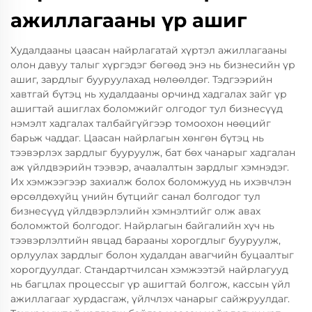
ажиллагааны үр ашиг
Худалдааны цаасан найрлагатай хүртэл ажиллагааны
олон давуу талыг хүргэдэг бөгөөд энэ нь бизнесийн үр
ашиг, зардлыг бууруулахад нөлөөлдөг. Тэдгээрийн
хавтгай бүтэц нь худалдааны орчинд хадгалах зайг үр
ашигтай ашиглах боломжийг олгодог тул бизнесүүд
нэмэлт хадгалах талбайгүйгээр томоохон нөөцийг
барьж чаддаг. Цаасан найрлагын хөнгөн бүтэц нь
тээвэрлэх зардлыг бууруулж, бат бөх чанарыг хадгалан
аж үйлдвэрийн тээвэр, ачаалалтын зардлыг хэмнэдэг.
Их хэмжээгээр захиалж болох боломжууд нь ихэвчлэн
өрсөлдөхүйц үнийн бүтцийг санал болгодог тул
бизнесүүд үйлдвэрлэлийн хэмнэлтийг олж авах
боломжтой болгодог. Найрлагын байгалийн хүч нь
тээвэрлэлтийн явцад барааны хорогдлыг бууруулж,
орлуулах зардлыг болон худалдан авагчийн буцаалтыг
хорогдуулдаг. Стандартчилсан хэмжээтэй найрлагууд
нь багцлах процессыг үр ашигтай болгож, кассын үйл
ажиллагааг хурдасгаж, үйлчлэх чанарыг сайжруулдаг.