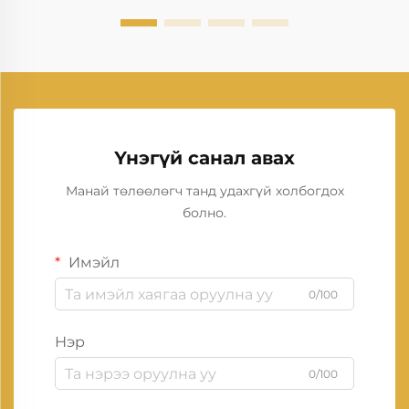
Үнэгүй санал авах
Манай төлөөлөгч танд удахгүй холбогдох
болно.
Имэйл
0/100
Нэр
0/100