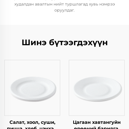
худалдан авалтын нийт туршлагад хувь нэмрээ
оруулдаг.
Шинэ бүтээгдэхүүн
Салат, хоол, суши,
Цагаан хавтангуйн
пицца, хлеб, цэнхэр,
өрөөний барилга,