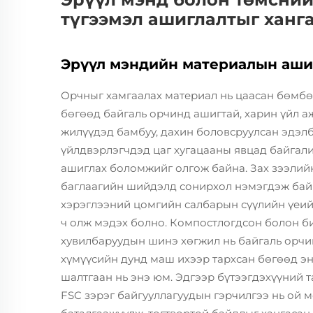
түгээмэл ашиглалтыг ханг
Эрүүл мэндийн материалын аши
Орчныг хамгаалах материал нь цаасан бөмбөг
бөгөөд байгаль орчинд ашигтай, харин үйл а
жилүүдэд бамбуу, дахин боловсруулсан эдэлб
үйлдвэрлэгчдэд цаг хугацааны явцад байгали
ашиглах боломжийг олгож байна. Зах зээлийн
баглаагийн шийдэлд сонирхол нэмэгдэж байг
хэрэглээний цомгийн салбарын сүүлийн үеийн
ч олж мэдэх болно. Компостлогдсон болон б
хувилбаруудын шинэ хөгжил нь байгаль орчи
хүмүүсийн дунд маш ихээр тархсан бөгөөд э
шалтгаан нь энэ юм. Эдгээр бүтээгдэхүүний т
FSC зэрэг байгууллагуудын гэрчилгээ нь ой м