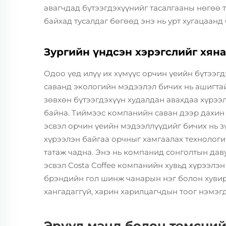
авагчдад бүтээгдэхүүнийг тасалгааны нөгөө т
байхад тусалдаг бөгөөд энэ нь урт хугацаанд
Зургийн үндсэн хэрэгслийг хяна
Одоо үед илүү их хүмүүс орчин үеийн бүтээгд
саванд экологийн мэдээлэл бичих нь ашигта
зөвхөн бүтээгдэхүүн худалдан авахдаа хүрээ
байна. Тиймээс компанийн саван дээр дахин 
эсвэл орчин үеийн мэдээллүүдийг бичих нь з
хүрээлэн байгаа орчныг хамгаалах технолог
татаж чадна. Энэ нь компанид сонголтын даву
эсвэл Costa Coffee компанийн хувьд хүрээлэн
брэндийн гол шинж чанарын нэг болон хувирч
хангадаггүй, харин харилцагчдын тоог нэмэгд
Эрүүл мэнд болон төмсний