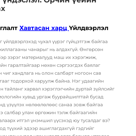
ах
глалт
Хавтасан харц
Үйлдвэрлэл
 үйлдвэрлэхэд чухал үүрэг гүйцэтгэж байгаа
жиллагааны чанарыг нь алдахгүй. Өнгөрсөн
эр зэрэг материалууд маш их хэрэгжиж,
йн гаралтайгаар нөхөн сэргээгдэх баялаг
 чиг хандлага нь олон салбарт ногоон сав
ааг тодорхой харуулж байна. Нэг удаагийн
 тайланг харвал хэрэглэгчийн дуртай зүйлсийг
иологийн хувьд ургаж буурайшилттай бусад
нд үзүүлэх нөлөөлөлөөс санаа зовж байгаа
нэ салбар улам өргөжин тэлж байгаагийн
алаарх итгэл үнэмшил үүсэхэд юу тусалдаг вэ?
од түүхий эдээр ашиглагдахгүй гэдгийг