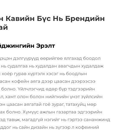
н Кавийн Бүс Нь Брендийн
ай
йджингийн Эрэлт
цэцэн дэлгүүрүүд өөрийгөө ялгахад боодол
 нь судалгаа нь худалдан авагчдын худалдаж
 хоёр гурав хүртэлх хэсэг нь боодлын
асан кофейн аяга дээр цаасан дээрээсээ
ж болно. Үйлчлэгчид өдөр бүр тэдгээрийн
ал, хамт олон болон нийгмийн үнэт зүйлсийн
н цаасан аягатай гоё зураг, татахуйц мөр
нах болно. Хүмүүс ажлын газартаа эдгээрийн
эд тавьж, магадгүй нэгийг нь гэртээ санамжинд
ддог нь сайн дизайн нь зүгээр л кофеиний