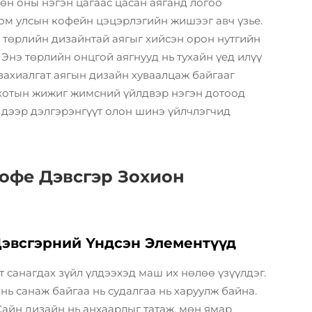
өн оны нэгэн цагаас цасан аяганд логоо
том улсын кофейн цэцэрлэгийн жишээг авч үзье.
 төрлийн дизайнтай аягыг хийсэн орон нутгийн
 Энэ төрлийн онцгой аягнууд нь тухайн үед илүү
 захиалгат аягын дизайн хуваалцаж байгааг
хотын жижиг жимсний үйлдвэр нэгэн дотоод
б дээр дэлгэрэнгүүт олон шинэ үйлчлэгчид
офе Дэвсгэр Зохион
Дэвсгэрний Үндсэн Элементүүд
 санагдах зүйл үлдээхэд маш их нөлөө үзүүлдэг.
нь санаж байгаа нь судалгаа нь харуулж байна.
Сайн дизайн нь анхаарлыг татаж, мөн ямар