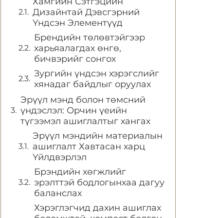
Хамгийн Сэтгэцийн
Дизайнтай Дэвсгэрний
Үндсэн Элементүүд
Брендийн төлөвтэйгээр
харьяалагдах өнгө,
бичвэрийг сонгох
Зургийн үндсэн хэрэгслийг
хянадаг байдлыг оруулах
Эрүүл мэнд болон төмсний
үндэслэл: Орчин үеийн
түгээмэл ашиглалтыг хангах
Эрүүл мэндийн материалын
ашиглалт Хавтасан харц
Үйлдвэрлэл
Брэндийн хөгжлийг
эрэлттэй бодлогынхаа дагуу
баланслах
Хэрэглэгчид дахин ашиглах