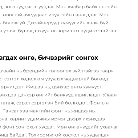
, логонуудыг агуулдаг. Мөн хялбар байх нь сайн
 төвөгтэй аягуудаас илүү сайн санагддаг. Мөн
 болохгүй. Дизайнерууд хүмүүсийн хэлж буй
ан үзвэл бүтээгдэхүүн нь зорилтот аудитортайгаа
гдах өнгө, бичвэрийг сонгох
дизайн нь брендийн төлөөлөх зүйлтэйгээ таарч
ст сэтгэл хөдөлгөм үзүүлэх чадвартай бөгөөд
өөрчилдөг. Жишээ нь, цэнхэр өнгө хүмүүст
хэнхдээ цэнхэр өнгийг банкууд ашигладаг. Улаан
татаж, сэрэл сэргэлэн бий болгодог. Фонтын
. Тансаг хэв маягийн фонт нь жишээ нь,
рна, харин гудамжны ирмэг дээрх ихэнхдээ
х фонт сонгохыг хүсдэг. Мөн өнгөнүүдийг ухаалаг
 биш байдаг. Тохиромжтой хослол нь худалдан