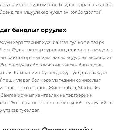
алыг ч үзээд ойлгомжтой байдаг, дараа нь санаж
 бренд танилцуулахад чухал ач холбогдолтой.
даг байдлыг оруулах
эхүүн хэрэглэхийг хүсч байгаа тул кофе дээрх
й юм. Судалгаагаар зургааны долоонд нь мэдээж
лэн байгаа орчныг хамгаалах асуудлыг анхаардаг
боловсруулах боломжтойг заасан бага зураг,
үйтэй. Компанийн бүтээгдэхүүн үйлдвэрлэхдээ
ийг ашигладаг бол хэрэглэгчдийн сонирхлыг
у талыг олгох болно. Жишээлбэл, Starbucks
 байгаа орчныг хамгаалах нь тэдгээрийн
ээ. Энэ арга нь зөвхөн орчин үеийн хүмүүсийг л
үүлэхэд тусалдаг.
 үндэслэл: Орчин үеийн