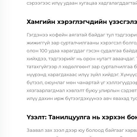
сэрээгээс илүү удаан хугацаа хадгалагддагта
Хамгийн хэрэглэгчдийн үзэсгэлэ
Гэгдэнээ кофейн аягатай байдаг тул тэдгээр
жижиггүй зар сурталчилгааны хэрэгсэл болгодо
олон 100 удаа харагддаг гэсэн судалгаа байда
хийхдээ, тэдгээрийг нь орон нутагт аваачдаг.
татахгүйгээр л хөдөлгөөнт зар сурталчилгаа б
нүүрэнд харагдахаас илүү зүйл хийдэг. Хүмүү
бүтээл, оюунлаг мөн чанартай үг хэллэгүүдэ
хязгаарлагдмал хэвлэлт буюу улирлын сэдэвт 
илүү дахин ирж бүтээгдэхүүнээ авч явахад тус
Үзэлт: Танилцуулга нь хэрхэн б
Заавал зах зээл дээр юу болоод байгааг хар