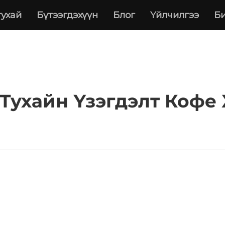
тухай
Бүтээгдэхүүн
Блог
Үйлчилгээ
Би
Тухайн Үзэгдэлт Кофе 