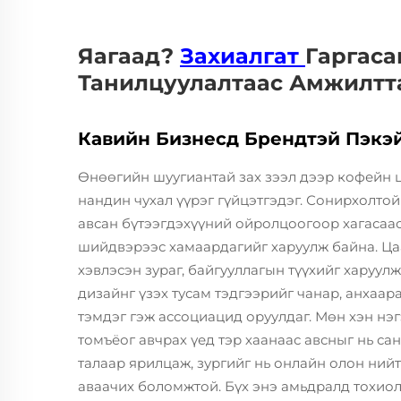
Яагаад?
Захиалгат
Гаргаса
Танилцуулалтаас Амжилтт
Кавийн Бизнесд Брендтэй Пэкэ
Өнөөгийн шуугиантай зах зээл дээр кофейн 
нандин чухал үүрэг гүйцэтгэдэг. Сонирхолтой
авсан бүтээгдэхүүний ойролцоогоор хагасаас
шийдвэрээс хамаардагийг харуулж байна. Ца
хэвлэсэн зураг, байгууллагын түүхийг харуул
дизайнг үзэх тусам тэдгээрийг чанар, анхаар
тэмдэг гэж ассоциацид оруулдаг. Мөн хэн нэгэ
томъёог авчрах үед тэр хаанаас авсныг нь са
талаар ярилцаж, зургийг нь онлайн олон нийт
аваачих боломжтой. Бүх энэ амьдралд тохиол