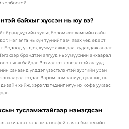
й холбоотой.
нтэй байхыг хүссэн нь юу вэ?
ийг брэндүүдийн хувьд боломжит хамгийн сайн
г. Нэг аяга нь хүн түүнийг авч явах үед өдөрт
г. Бодоод үз дээ, хүмүүс ажилдаа, худалдаж авалт
 Тэгэхээр брэндтэй аягууд нь хүмүүсийн анхаарал
олон явж байдаг. Захиалгат хэвлэлттэй аягууд
сийн санаанд үлддэг үзэсгэлэнтэй зургийн уран
эр анхаарал татдаг. Зарим компаниуд цаашид нь
дизайн хийж, хэрэглэгчдийг илүү их кофе уухаас
даг.
оксын тусламжтайгаар нэмэгдсэн
вал захиалгат хэвлэмэл кофейн аяга бизнесийн