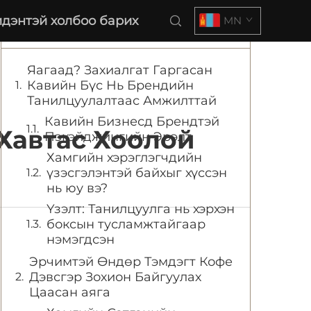
дэнтэй холбоо барих
MN
Гарчиг
Яагаад? Захиалгат Гаргасан
Кавийн Бүс Нь Брендийн
Танилцуулалтаас Амжилттай
Кавийн Бизнесд Брендтэй
Хавтас Хоолой
Пэкэйджингийн Эрэлт
Хамгийн хэрэглэгчдийн
үзэсгэлэнтэй байхыг хүссэн
нь юу вэ?
Үзэлт: Танилцуулга нь хэрхэн
боксын тусламжтайгаар
нэмэгдсэн
Эрчимтэй Өндөр Тэмдэгт Кофе
Дэвсгэр Зохион Байгуулах
Цаасан аяга