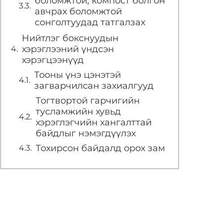
боломжтой, компост болгон
авчрах боломжтой
сонголтуудад татгалзах
Нийтлэг бокснуудын
хэрэглээний үндсэн
хэрэгцээнүүд
Тооны үнэ цэнэтэй
загварчилсан захиалгууд
Тогтвортой гарчигийн
тусламжийн хувьд
хэрэглэгчийн хангалттай
байдлыг нэмэгдүүлэх
Тохирсон байдалд орох зам