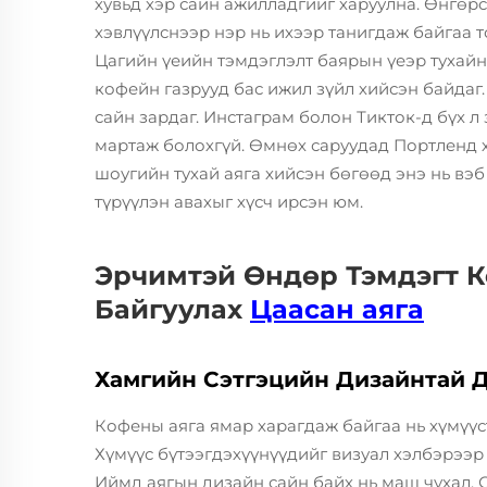
хувьд хэр сайн ажилладгийг харуулна. Өнгөрс
хэвлүүлснээр нэр нь ихээр танигдаж байгаа 
Цагийн үеийн тэмдэглэлт баярын үеэр тухайн
кофейн газрууд бас ижил зүйл хийсэн байдаг.
сайн зардаг. Инстаграм болон Тикток-д бүх л
мартаж болохгүй. Өмнөх саруудад Портленд 
шоугийн тухай аяга хийсэн бөгөөд энэ нь вэ
түрүүлэн авахыг хүсч ирсэн юм.
Эрчимтэй Өндөр Тэмдэгт К
Байгуулах
Цаасан аяга
Хамгийн Сэтгэцийн Дизайнтай 
Кофены аяга ямар харагдаж байгаа нь хүмүүст
Хүмүүс бүтээгдэхүүнүүдийг визуал хэлбэрээр 
Иймд аягын дизайн сайн байх нь маш чухал. 