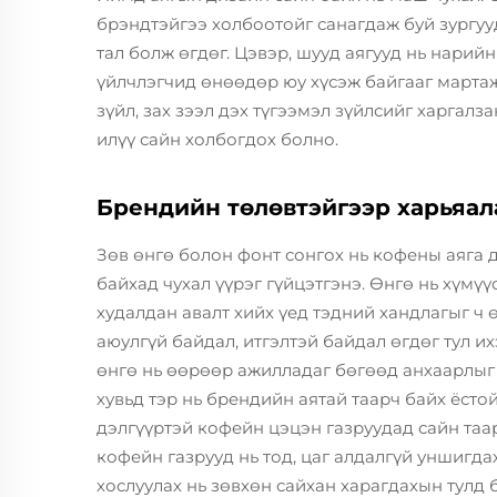
брэндтэйгээ холбоотойг санагдаж буй зургууд
тал болж өгдөг. Цэвэр, шууд аягууд нь нарийн
үйлчлэгчид өнөөдөр юу хүсэж байгааг мартаж
зүйл, зах зээл дэх түгээмэл зүйлсийг харгалз
илүү сайн холбогдох болно.
Брендийн төлөвтэйгээр харьяала
Зөв өнгө болон фонт сонгох нь кофены аяга 
байхад чухал үүрэг гүйцэтгэнэ. Өнгө нь хүмүү
худалдан авалт хийх үед тэдний хандлагыг ч 
аюулгүй байдал, итгэлтэй байдал өгдөг тул и
өнгө нь өөрөөр ажилладаг бөгөөд анхаарлыг 
хувьд тэр нь брендийн аятай таарч байх ёстой
дэлгүүртэй кофейн цэцэн газруудад сайн таа
кофейн газрууд нь тод, цаг алдалгүй уншигда
хослуулах нь зөвхөн сайхан харагдахын тулд