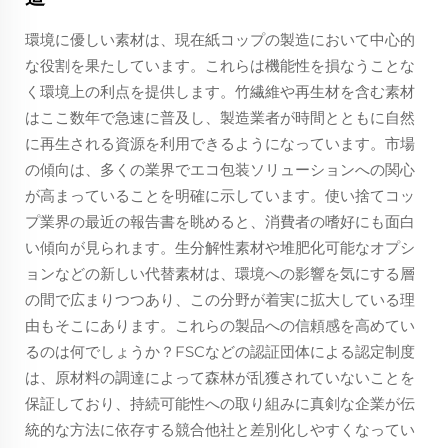
環境に優しい素材は、現在紙コップの製造において中心的
な役割を果たしています。これらは機能性を損なうことな
く環境上の利点を提供します。竹繊維や再生材を含む素材
はここ数年で急速に普及し、製造業者が時間とともに自然
に再生される資源を利用できるようになっています。市場
の傾向は、多くの業界でエコ包装ソリューションへの関心
が高まっていることを明確に示しています。使い捨てコッ
プ業界の最近の報告書を眺めると、消費者の嗜好にも面白
い傾向が見られます。生分解性素材や堆肥化可能なオプシ
ョンなどの新しい代替素材は、環境への影響を気にする層
の間で広まりつつあり、この分野が着実に拡大している理
由もそこにあります。これらの製品への信頼感を高めてい
るのは何でしょうか？FSCなどの認証団体による認定制度
は、原材料の調達によって森林が乱獲されていないことを
保証しており、持続可能性への取り組みに真剣な企業が伝
統的な方法に依存する競合他社と差別化しやすくなってい