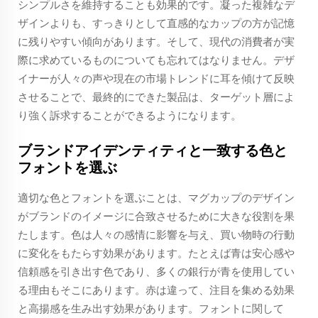
シンプルさを維持することも効果的です。凝った複雑なデ
ザインよりも、すっきりとして直感的なカップの方が記憶
に残りやすい傾向があります。そして、現代の消費者が実
際に求めているものについても忘れてはなりません。デザ
イナーが人々の声や現在の市場トレンドに耳を傾けて反映
させることで、最終的にできた製品は、ターゲット層によ
り強く訴求することができるようになります。
ブランドアイデンティティと一致する色と
フォントを選ぶ
適切な色とフォントを選ぶことは、マグカップのデザイン
がブランドのイメージに合致させるために大きな役割を果
たします。色は人々の感情に影響を与え、買い物時の行動
に変化をもたらす効果があります。たとえば青は安心感や
信頼感を引き出す色であり、多くの銀行が青を使用してい
る理由もそこにあります。赤は違って、注目を集める効果
と高揚感を生み出す効果があります。フォントに関して