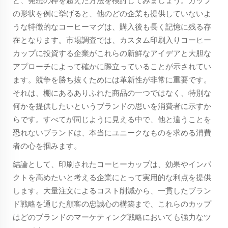
ど、発想の枠を超えた方法を検討してみましょう。カップ
の形状を例に挙げると、他のどの企業も提供していないよ
うな特徴的なコーヒーマグは、購入後も長く記憶に残る存
在となります。市場調査では、カスタム印刷入りコーヒー
カップに投資する企業がこれらの新鮮なアイデアと大胆な
アプローチによって確かに際立っていることが示されてい
ます。競争を勝ち抜くためには革新性が非常に重要です。
それは、棚にあるありふれた商品の一つではなく、特別な
何かを提供したいというブランドの思いを消費者に示すか
らです。すべてが同じように見える中で、他と違うことを
恐れないブランドは、本当にユニークなものを求める消費
者の心を掴みます。
結論として、印刷されたコーヒーカップは、効果やインパ
クトを高めたいと考える企業にとって実用的な利点を提供
します。大量注文によるコスト削減から、一貫したブラン
ド戦略を通じた顧客の忠誠心の構築まで、これらのカップ
はどのブランドのマーケティング戦略においても強力なツ