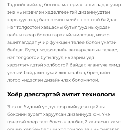
Тэднийг хийхэд богино материал ашигладаг учир
энэ нь ихэвчлэн хөдөлгөөнтэй дизайнуудтай
харьцуулахад бага орчин үеийн нөөцтэй байдаг.
Нэг толgooтой хавцасны бутылгууд нь хурдан
цайны газар болон гарах үйлчилгээнд ихээр
ашиглагддаг учир функцын төлөө болон үнэтэй
байдаг. Бусад мэдээллийн загварчлалын талаар,
нэг толgooтой бутылгууд нь зарим үед
хэрэглэгчидтэй холбоотой байдаг, ялангуяа хямд
үнэтэй байдлын тухай жишээлбэл, брендийн
логоо үндэслэн дизайнчлэх боломжтой.
Хоёр дэвсгэртэй амтит технологи
Энэ нь бидний үр дүнгээр хийгдсэн цайны
боксийн зурагт харуулсан дизайнууд юм. Үнэ
цэнэтэй хоёр талт боксын альбад 2 хавтасны хамт
орших хөлбөмбөгийн хоорондох зай нь тунгалаг