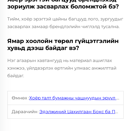
зориулж засварлах боломжтой бэ?
Тийм, хоёр эрэгтэй цайны багцууд лого, зургуудыг
засварлах замаар брендлэлийн чиглэлд тусална.
Ямар хоолойн төрөл гүйцэтгэлийн
хувьд дээш байдаг вэ?
Нэг агаарын хавтангууд нь материал ашиглах
хэмжээ, үйлдвэрлэх өртгийн улмаас амжилттай
байдаг.
Өмнөх :
Хоёр талт бумажны чашнуудын эрүүл мэндийн хамгааллын хамгийн сайн арга
Дараачийн :
Эдэлжиний Цахилгаан Бокс ба Пластик: Ямар нь Орчин Өндөгтэй Байх вэ?