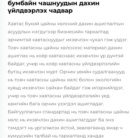
бумбайн чашнуудын дахин
үйлдвэрлэх чадвар
Хавтас бүхий цайны хөлсний дахин ашиглалтын
асуудлын нэгдүгээр бизнесийн тархалтад
эрчимтэй хавтаснуудыг ихэвчлэн чухал гэж үздэг.
Товч хавтасны цайны хөлснээс материал дахин
ашиглах нь хоёр хавтаснаас ихэвчлэн үр дүнтэй
байдаг, учир нь хоёр хавтасны үйлдвэрлэлийн
бүтэц ихэвчлэн мурт. Орчин үеийн судалгаанууд
нь товч хавтасны цайны хөлс болон экологийн
хувьд ихэвчлэн сайхан байдаг гэж илэрхийлдэг,
учир нь товч хавтасны үйлдвэрлэлийн үед
хамгийн бага орчин үзэгдэл ашигладаг.
Байгууллагын стандартад нь товч хавтасны цайны
хөлс нь ихэвчлэн дахин ашиглагддаг ба энэ
тэмдэгт нь үргэлжлэх ёстой, зөвлөгөөнд ямар ч
хүмүүсийн талбай нь тархалтанд хандах