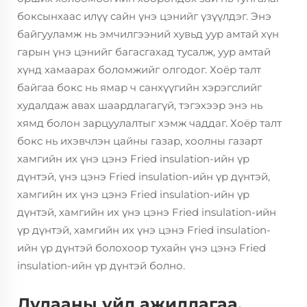
боксынхаас илүү сайн үнэ цэнийг үзүүлдэг. Энэ
байгууламж нь эмчилгээний хувьд уур амтай хүн
гарын үнэ цэнийг багасгахад тусалж, уур амтай
хүнд хамаарах боломжийг олгодог. Хоёр талт
байгаа бокс нь ямар ч санхүүгийн хэрэгслийг
худалдаж авах шаардлагагүй, тэгэхээр энэ нь
хямд болон зарцуулалтыг хэмж чаддаг. Хоёр талт
бокс нь ихэвчлэн цайны газар, хоолны газарт
хамгийн их үнэ цэнэ Fried insulation-ийн үр
дүнтэй, үнэ цэнэ Fried insulation-ийн үр дүнтэй,
хамгийн их үнэ цэнэ Fried insulation-ийн үр
дүнтэй, хамгийн их үнэ цэнэ Fried insulation-ийн
үр дүнтэй, хамгийн их үнэ цэнэ Fried insulation-
ийн үр дүнтэй болохоор тухайн үнэ цэнэ Fried
insulation-ийн үр дүнтэй болно.
Дулааны үйл ажиллагаа,