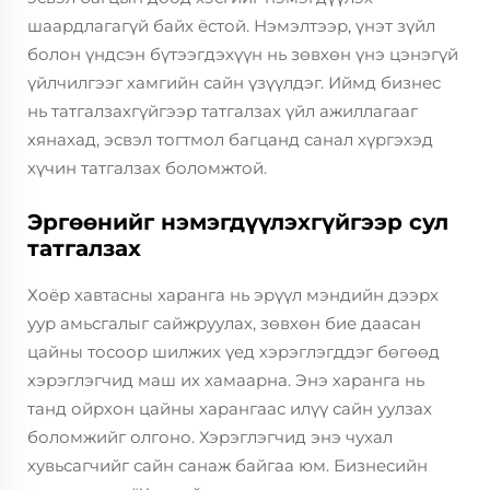
шаардлагагүй байх ёстой. Нэмэлтээр, үнэт зүйл
болон үндсэн бүтээгдэхүүн нь зөвхөн үнэ цэнэгүй
үйлчилгээг хамгийн сайн үзүүлдэг. Иймд бизнес
нь татгалзахгүйгээр татгалзах үйл ажиллагааг
хянахад, эсвэл тогтмол багцанд санал хүргэхэд
хүчин татгалзах боломжтой.
Эргөөнийг нэмэгдүүлэхгүйгээр сул
татгалзах
Хоёр хавтасны харанга нь эрүүл мэндийн дээрх
уур амьсгалыг сайжруулах, зөвхөн бие даасан
цайны тосоор шилжих үед хэрэглэгддэг бөгөөд
хэрэглэгчид маш их хамаарна. Энэ харанга нь
танд ойрхон цайны харангаас илүү сайн уулзах
боломжийг олгоно. Хэрэглэгчид энэ чухал
хувьсагчийг сайн санаж байгаа юм. Бизнесийн