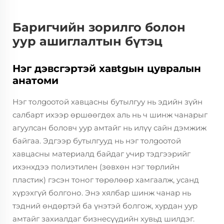
Баригчийн зорилго болон
уур ашиглалтын бүтэц
Нэг дэвсгэртэй хавtgын цувралын
анатоми
Нэг толgooтой хавцасны бутылгуу нь эдийн зүйн
салбарт ихээр өршөөгдөх аль нь ч шинж чанарыг
агуулсан боловч уур амтайг нь илүү сайн дэмжиж
байгаа. Эдгээр бутылгууд нь нэг толgooтой
хавцасны материалд байдаг учир тэдгээрийг
ихэнхдээ полиэтилен (зөвхөн нэг төрлийн
пластик) гэсэн тоног төрөлөөр хамгаалж, усанд
хүрэхгүй болгоно. Энэ хялбар шинж чанар нь
тэдний өндөртэй ба үнэтэй болгож, хурдан уур
амтайг захиалдаг бизнесүүдийн хувьд шилдэг.