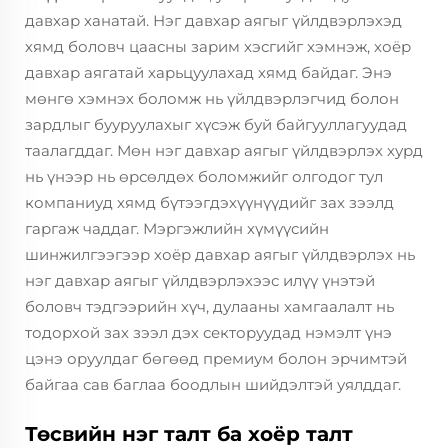
давхар ханатай. Нэг давхар аягыг үйлдвэрлэхэд
хямд боловч цаасны зарим хэсгийг хэмнэж, хоёр
давхар аягатай харьцуулахад хямд байдаг. Энэ
мөнгө хэмнэх боломж нь үйлдвэрлэгчид болон
зардлыг бууруулахыг хүсэж буй байгууллагуудад
таалагддаг. Мөн нэг давхар аягыг үйлдвэрлэх хурд
нь үнээр нь өрсөлдөх боломжийг олгодог тул
компаниуд хямд бүтээгдэхүүнүүдийг зах зээлд
гаргаж чаддаг. Мэргэжлийн хүмүүсийн
шинжилгээгээр хоёр давхар аягыг үйлдвэрлэх нь
нэг давхар аягыг үйлдвэрлэхээс илүү үнэтэй
боловч тэдгээрийн хүч, дулааны хамгаалалт нь
тодорхой зах зээл дэх секторуудад нэмэлт үнэ
цэнэ оруулдаг бөгөөд премиум болон эрчимтэй
байгаа сав баглаа боодлын шийдэлтэй уялддаг.
Төсвийн нэг талт ба хоёр талт