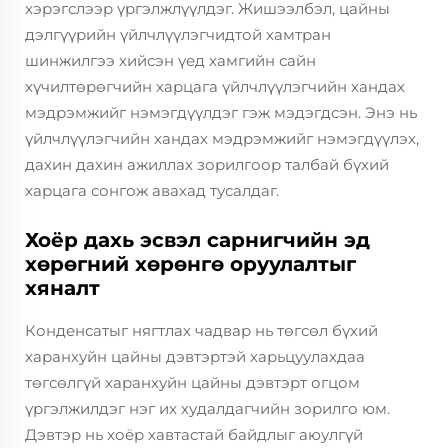
хэрэгслээр үргэлжлүүлдэг. Жишээлбэл, цайны
дэлгүүрийн үйлчлүүлэгчидтой хамтран
шинжилгээ хийсэн үед хамгийн сайн
хүчилтөрөгчийн харцага үйлчлүүлэгчийн хандах
мэдрэмжийг нэмэгдүүлдэг гэж мэдэгдсэн. Энэ нь
үйлчлүүлэгчийн хандах мэдрэмжийг нэмэгдүүлэх,
дахин дахин ажиллах зорилгоор талбай бүхий
харцага сонгож авахад тусалдаг.
Хоёр дахь эсвэл сарнигчийн эд
хөрөгний хөрөнгө оруулалтыг
хяналт
Конденсатыг нягтлах чадвар нь төгсөл бүхий
харанхуйн цайны дэвтэртэй харьцуулахдаа
төгсөлгүй харанхуйн цайны дэвтэрт огцом
үргэлжилдэг нэг их худалдагчийн зорилго юм.
Дэвтэр нь хоёр хавтастай байдлыг аюулгүй