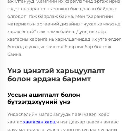
ажилтанууд "Хамгийн их хэрэглэгчид эргэж ирнэ
гэдэг нь харанга нь зөвхөн бие даасан байдлыг
олгодог" гэж баярлаж байна. Мөн "Харангиин
материалын эргөөний дизайныг чухал хэмжээнд
харах ёстой" гэж нэмж байна. Дунд нь хоёр
хавтасны харанга нь харилцагчидад их утга өгдөг
бөгөөд функцыг жишээлбээр хялбар болгож
байна.
Үнэ цэнэтэй харьцуулалт
болон эрдэнэ баримт
Уссын ашиглалт болон
бүтээгдэхүүний үнэ
Үндэслэлийн материалуудыг авч үзвэл, хоёр
хавтас
хавтасан харц
ч нэг давхар цаасан аягаас
илүү материал агуулдаг, учир нь тусдаа дулааны