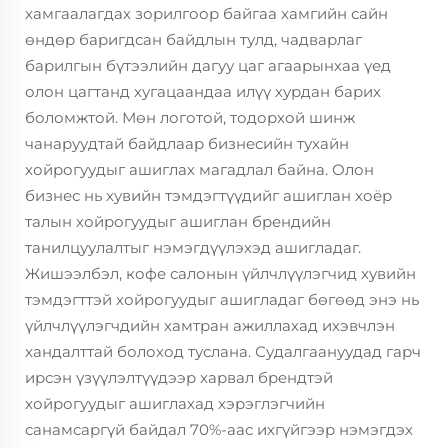
хамгаалагдах зорилгоор байгаа хамгийн сайн
өндөр баригдсан байдлын тулд, чадварлаг
барилгын бүтээлийн дагуу цаг агаарынхаа үед
олон цагтанд хугацаандаа илүү хурдан барих
боломжтой. Мөн логотой, тодорхой шинж
чанаруудтай байдлаар бизнесийн тухайн
хойрогуудыг ашиглах магадлал байна. Олон
бизнес нь хувийн тэмдэгтүүдийг ашиглан хоёр
талын хойрогуудыг ашиглан брендийн
танилцуулалтыг нэмэгдүүлэхэд ашигладаг.
Жишээлбэл, кофе салонын үйлчлүүлэгчид хувийн
тэмдэгттэй хойрогуудыг ашигладаг бөгөөд энэ нь
үйлчлүүлэгчдийн хамтран ажиллахад ихэвчлэн
хандалттай болоход туслана. Судалгаануудад гарч
ирсэн үзүүлэлтүүдээр харвал брендтэй
хойрогуудыг ашиглахад хэрэглэгчийн
санамсаргүй байдал 70%-аас ихгүйгээр нэмэгдэх