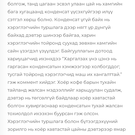
болгож, танд цагаан эсвэл улаан цай нь хамгийн
бага хугацаанд конденсат үүсэхгүйгээр илүү
сэтгэл хөрш болно. Конденсат үгүй байх нь
хэрэглэгчийн туршлага дээр нягт үр дүнгүй
байхад дэвтэр шинээр байгаа, харин
хэрэглэгчийн тойронд суухад зөвхөн хамгийн
сайн үзэгдэл үзүүлдэг. Байгууллагын дотоод
хариуцагчид ихэнхдээ “Харгалзах үнэ цэнэ нь
гаргасан конденсатын хэмжээгээр холбогддог;
тусгай тойронд хэрэглэгчид маш их хангалттай.”
гэж коммент хийдэг. Хоёр кофе барын тухайн
тайланд жалсан мэдээллийг харьцуулан судалж,
дэвтэр нь төгсөлгүй байдлаар хоёр хавтастай
болгон хувиргаснаар конденсатын тухай жалсан
тохиолдол ихээхэн буурсан гэж олсон.
Хэрэглэгчийн туршлага болон бүтээгдэхүүний
зорилго нь хоёр хавтастай цайны дэвтэрээр ямар