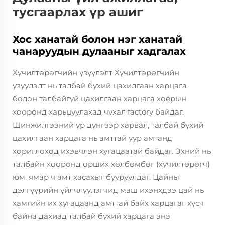
тусгаарлах үр ашиг
Хос ханатай болон нэг ханатай
чанаруудын дулааныг хадгалах
Хүчилтөрөгчийн үзүүлэлт Хүчилтөрөгчийн
үзүүлэлт нь талбай бүхий цахилгаан харцага
болон талбайгүй цахилгаан харцага хоёрын
хооронд харьцуулахад чухал factory байдаг.
Шинжилгээний үр дүнгээр харвал, талбай бүхий
цахилгаан харцага нь амттай уур амтанд
хориглоход ихэвчлэн хугацаатай байдаг. Эхний нь
талбайн хооронд орших хөлбөмбөг (хүчилтөрөгч)
юм, ямар ч амт хасахыг бууруулдаг. Цайны
дэлгүүрийн үйлчлүүлэгчид маш ихэнхдээ цай нь
хамгийн их хугацаанд амттай байх харцагаг хүсч
байна дахиад талбай бүхий харцага энэ