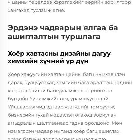
ч цайны төрөлдээ хэрэглэхийг өөрийн зорилгоор
хангахад тусламж өгнө.
Эрдэнэ чадварын ялгаа ба
ашиглалтын туршлага
Хоёр хавтасны дизайны дагуу
химхийн хүчний үр дүн
Хоёр хажуугийн хавтан цайны багц нь ихэвчлэн
дарах, булцуулахад хамгийн бага эрэлттэй. Тэдний
хоёр талбайтай байгууламж нь өөрийнхөө
бүтцийн бүтээмжийг өгч, урамшуулалтай.
Үйлдвэрлэгчид эдгээр үзэгчдийг томруулж,
бизнесийн тухай мэдээлэл өгөхөд зориулан
амьдралын шалтгаанаас гадна оролцоно. Мөн
нэмэгдсэн чадвар нь танд хоёр багц ашиглах,
эсвэл багцын доод хэсгийг нэмэгдүүлэх