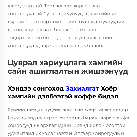
шаардлагатай. Тооллогоор харвал эко
сонголтуудтай бүтээгдэхүүнүүдэд хамгийн их
дуртай болохоор компанийн бүтээгдэхүүнүүдийг
дахин ашиглагдаж болох боломжийг
тодорхойлсон бөгөөд энэ нь үйлчилгээний
сонголтуудад тархалтанд хандах болно.
Цуврал хариуцлага хамгийн
сайн ашиглалтын жишээнүүд
Хэндээ сонгоход
Захиалгат
Хоёр
хамгийн дэлбээтэй коффе бидэл
Хувийн тэмдэгтүүдийг ашиглан хоёр талын өндөр
баригдсан, дэлгэрэнгүй хавтас барих газрын кофе
хойрогууд нь эрхлэгчдийн, бренд болон осолтой
уур амтанд их хэрэгцээтэй. Эдгээр хойрогуудын