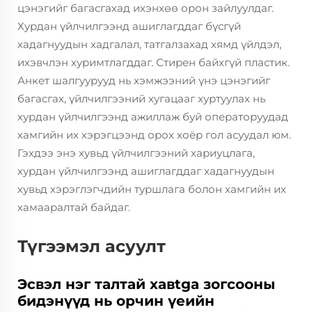
цэнэгийг багасгахад ихэнхөө орон зайлуулдаг.
Хурдан үйлчилгээнд ашиглагддаг бүсгүй
хадагнуудын хадгалал, татгалзахад хямд үйлдэл,
ихэвчлэн хуримтлагддаг. Стирен байхгүй пластик.
Анкет шалгуурууд нь хэмжээний үнэ цэнэгийг
багасгах, үйлчилгээний хугацааг хуртуулах нь
хурдан үйлчилгээнд ажиллаж буй операторуудад
хамгийн их хэрэгцээнд орох хоёр гол асуудал юм.
Гэхдээ энэ хувьд үйлчилгээний хариуцлага,
хурдан үйлчилгээнд ашиглагддаг хадагнуудын
хувьд хэрэглэгчдийн туршлага болон хамгийн их
хамааралтай байдаг.
Түгээмэл асуулт
Эсвэл нэг талтай хавtgа зогсооны
бидэнүүд нь орчин үеийн