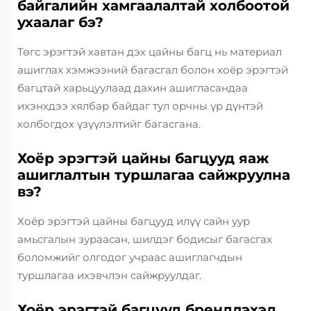
байгалийн хамгаалалтай холбоотой
ухаалаг бэ?
Төгс эрэгтэй хавтан дэх цайны багц нь материал
ашиглах хэмжээний багасгал болон хоёр эрэгтэй
багцтай харьцуулаад дахин ашигласандаа
ихэнхдээ хялбар байдаг тул орчны үр дүнтэй
холбогдох үзүүлэлтийг багасгана.
Хоёр эрэгтэй цайны багцууд яаж
ашиглалтын туршлагаа сайжруулна
вэ?
Хоёр эрэгтэй цайны багцууд илүү сайн уур
амьсгалын зураасан, шилдэг бодисыг багасгах
боломжийг олгодог учраас ашиглагчдын
туршлагаа ихэвчлэн сайжруулдаг.
Хоёр эрэгтэй багцууд брендлэхэд