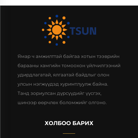
Ямар ч амжилттай байгаа хотын тээврийн
барааны хамгийн томоохон үйлчилгээний
удирдлагатай, ялгаатай байдлыг олон
улсын нэгжүүдэд хуримтлуулж байна.
Танд зориулсан дүрсүүдийг үүсгэх,
шинээр өөрчлөх боломжийг олгоно.
ХОЛБОО БАРИХ