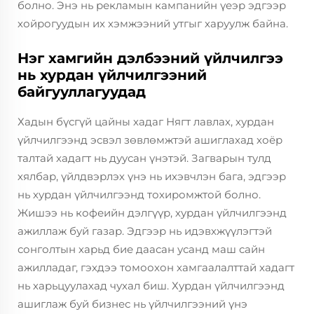
болно. Энэ нь рекламын кампанийн үеэр эдгээр
хойрогуудын их хэмжээний утгыг харуулж байна.
Нэг хамгийн дэлбээний үйлчилгээ
нь хурдан үйлчилгээний
байгууллагуудад
Хадын бүсгүй цайны хадаг Нягт лавлах, хурдан
үйлчилгээнд эсвэл зөвлөмжтэй ашиглахад хоёр
талтай хадагт нь дуусан үнэтэй. Загварын тулд
хялбар, үйлдвэрлэх үнэ нь ихэвчлэн бага, эдгээр
нь хурдан үйлчилгээнд тохиромжтой болно.
Жишээ нь кофеийн дэлгүүр, хурдан үйлчилгээнд
ажиллаж буй газар. Эдгээр нь идэвхжүүлэгтэй
сонголтын харьд бие даасан усанд маш сайн
ажилладаг, гэхдээ томоохон хамгаалалттай хадагт
нь харьцуулахад чухал биш. Хурдан үйлчилгээнд
ашиглаж буй бизнес нь үйлчилгээний үнэ