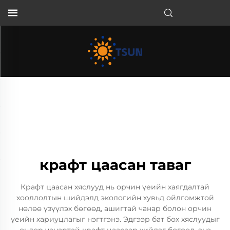
MN
крафт цаасан таваг
Крафт цаасан хяслууд нь орчин үеийн хаягдалтай
хооллолтын шийдэлд экологийн хувьд ойлгомжтой
нөлөө үзүүлэх бөгөөд, ашигтай чанар болон орчин
үеийн хариуцлагыг нэгтгэнэ. Эдгээр бат бөх хяслуудыг