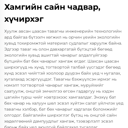
Хамгийн сайн чадвар,
хүчирхэг
Хуулж авсан цаасан тавагны инженерийн технологийн
ард байгаа бүтээлч хөгжил нь орчин үеийн экологийн
хувьд тохиромжтой материал судлалыг харуулж байна.
Эдгээр таваг нь олон давхаргатай бүтэцтэй бөгөөд
экологийн хувьд ашигтай чанарыг алдалгүйгээр
бүтцийн бат бөх чанарыг хангаж өгдөг. Шахсан цаасан
ширхэгүүд нь хүнд, тогтвортой талбай үүсгэдэг бөгөөд
хүнд эсвэл чийгтэй хоолоор дүүрэн байх үед ч нугалах,
хугалахад эсэргүүцдэг. Тавагны бэхжүүлсэн ирмэг нь
нэмэлт тогтвортой чанарыг хангаж, муруйхийг
саатуулж, онцгой эмчилгээ өгсөн гадаргуу нь хэдэн
цагийн турш чийг нэвтрэхээс хамгаалдаг. Энэхүү бат
бөх чанар нь халуун шөл эсвэл хүйтэн салат үйлчлэх үед
тавагны хэлбэр, бат бөх чанарыг хадгалах боломжийг
олгодог. Байгалийн ширхэглэг бүтэц нь онцгой сайн
хөдөлгөөний дампуудлыг хангаж, тээвэрлэлт эсвэл
барьж байх үед аюулгүй байлгахад тусалдаг.