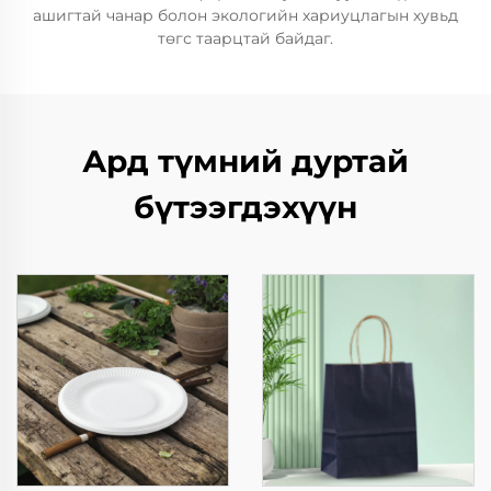
ашигтай чанар болон экологийн хариуцлагын хувьд
төгс таарцтай байдаг.
Ард түмний дуртай
бүтээгдэхүүн