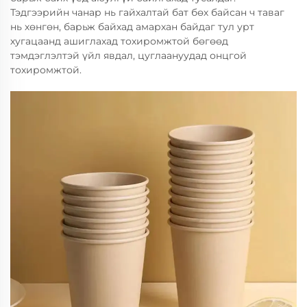
Тэдгээрийн чанар нь гайхалтай бат бөх байсан ч таваг
нь хөнгөн, барьж байхад амархан байдаг тул урт
хугацаанд ашиглахад тохиромжтой бөгөөд
тэмдэглэлтэй үйл явдал, цуглаануудад онцгой
тохиромжтой.