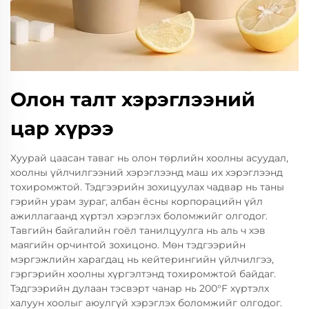
Олон талт хэрэглээний
цар хүрээ
Хуурай цаасан таваг нь олон төрлийн хоолны асуудал,
хоолны үйлчилгээний хэрэглээнд маш их хэрэглээнд
тохиромжтой. Тэдгээрийн зохицуулах чадвар нь таны
гэрийн урам зураг, албан ёсны корпорацийн үйл
ажиллагаанд хүртэл хэрэглэх боломжийг олгодог.
Тавгийн байгалийн гоёл танилцуулга нь аль ч хэв
маягийн орчинтой зохицоно. Мөн тэдгээрийн
мэргэжлийн харагдац нь кейтерингийн үйлчилгээ,
гэргэрийн хоолны хүргэлтэнд тохиромжтой байдаг.
Тэдгээрийн дулаан тэсвэрт чанар нь 200°F хүртэлх
халуун хоолыг аюулгүй хэрэглэх боломжийг олгодог.