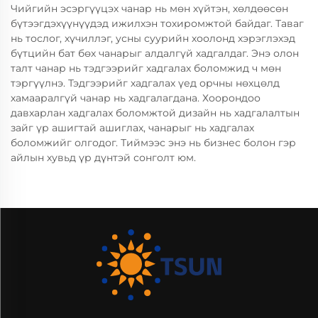
Чийгийн эсэргүүцэх чанар нь мөн хүйтэн, хөлдөөсөн
бүтээгдэхүүнүүдэд ижилхэн тохиромжтой байдаг. Таваг
нь тослог, хүчиллэг, усны суурийн хоолонд хэрэглэхэд
бүтцийн бат бөх чанарыг алдалгүй хадгалдаг. Энэ олон
талт чанар нь тэдгээрийг хадгалах боломжид ч мөн
тэргүүлнэ. Тэдгээрийг хадгалах үед орчны нөхцөлд
хамааралгүй чанар нь хадгалагдана. Хоорондоо
давхарлан хадгалах боломжтой дизайн нь хадгалалтын
зайг үр ашигтай ашиглах, чанарыг нь хадгалах
боломжийг олгодог. Тиймээс энэ нь бизнес болон гэр
айлын хувьд үр дүнтэй сонголт юм.