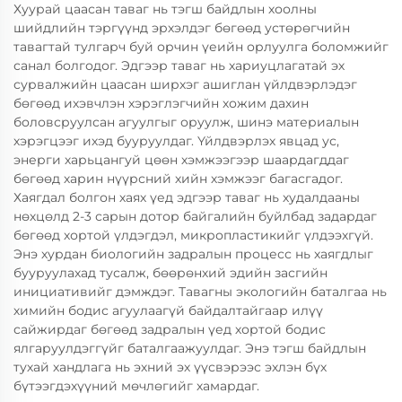
Хуурай цаасан таваг нь тэгш байдлын хоолны
шийдлийн тэргүүнд эрхэлдэг бөгөөд устөрөгчийн
тавагтай тулгарч буй орчин үеийн орлуулга боломжийг
санал болгодог. Эдгээр таваг нь хариуцлагатай эх
сурвалжийн цаасан ширхэг ашиглан үйлдвэрлэдэг
бөгөөд ихэвчлэн хэрэглэгчийн хожим дахин
боловсруулсан агуулгыг оруулж, шинэ материалын
хэрэгцээг ихэд бууруулдаг. Үйлдвэрлэх явцад ус,
энерги харьцангуй цөөн хэмжээгээр шаардагддаг
бөгөөд харин нүүрсний хийн хэмжээг багасгадог.
Хаягдал болгон хаях үед эдгээр таваг нь худалдааны
нөхцөлд 2-3 сарын дотор байгалийн буйлбад задардаг
бөгөөд хортой үлдэгдэл, микропластикийг үлдээхгүй.
Энэ хурдан биологийн задралын процесс нь хаягдлыг
бууруулахад тусалж, бөөрөнхий эдийн засгийн
инициативийг дэмждэг. Тавагны экологийн баталгаа нь
химийн бодис агуулаагүй байдалтайгаар илүү
сайжирдаг бөгөөд задралын үед хортой бодис
ялгаруулдэггүйг баталгаажуулдаг. Энэ тэгш байдлын
тухай хандлага нь эхний эх үүсвэрээс эхлэн бүх
бүтээгдэхүүний мөчлөгийг хамардаг.