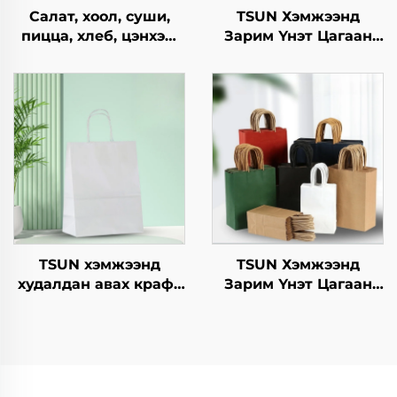
Салат, хоол, суши,
TSUN Хэмжээнд
пицца, хлеб, цэнхэр,
Зарим Үнэт Цагаан
шоколад,
Хавtg Тасалгааны Баг
гамбургерийг
Нэмэлт Ур чадвараар
ашиглахад
Шинэ Жил,
зориулагдсан буцаж
Кристмасийн Хоолын
ашиглах боломжтой
Пакинг Скрин Принт
крафт хавтангаас
бүрдсэн дагуу, цэцэг,
хөнгөн хоолны
ашиглахад
TSUN хэмжээнд
TSUN Хэмжээнд
худалдан авах крафт
Зарим Үнэт Цагаан
хуурмаг дэлгэцийн
Хавtg Тасалгааны Баг
төвөгтэй бүтээгдсэн
Скрин Принт Нэмэлт
логотой зах зээл,
Ур чадвараар Шинэ
Нийлүүлэх
Жил, Кристмасийн
он/Christmas-ийн
Хөдөлгөөнт Хоолын