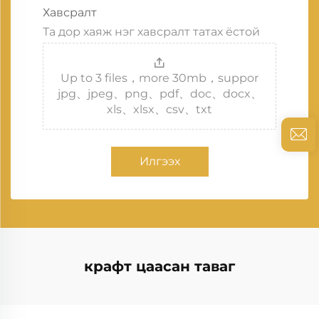
Хавсралт
Та дор хаяж нэг хавсралт татах ёстой
Up to 3 files，more 30mb，suppor
jpg、jpeg、png、pdf、doc、docx、
xls、xlsx、csv、txt
Илгээх
крафт цаасан таваг