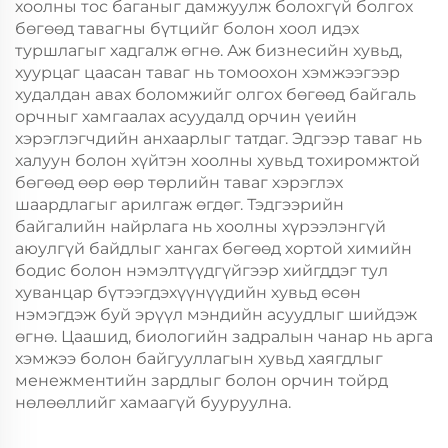
хоолны тос баганыг дамжуулж болохгүй болгох
бөгөөд тавагны бүтцийг болон хоол идэх
туршлагыг хадгалж өгнө. Аж бизнесийн хувьд,
хуурцаг цаасан таваг нь томоохон хэмжээгээр
худалдан авах боломжийг олгох бөгөөд байгаль
орчныг хамгаалах асуудалд орчин үеийн
хэрэглэгчдийн анхаарлыг татдаг. Эдгээр таваг нь
халуун болон хүйтэн хоолны хувьд тохиромжтой
бөгөөд өөр өөр төрлийн таваг хэрэглэх
шаардлагыг арилгаж өгдөг. Тэдгээрийн
байгалийн найрлага нь хоолны хүрээлэнгүй
аюулгүй байдлыг хангах бөгөөд хортой химийн
бодис болон нэмэлтүүдгүйгээр хийгддэг тул
хуванцар бүтээгдэхүүнүүдийн хувьд өсөн
нэмэгдэж буй эрүүл мэндийн асуудлыг шийдэж
өгнө. Цаашид, биологийн задралын чанар нь арга
хэмжээ болон байгууллагын хувьд хаягдлыг
менежментийн зардлыг болон орчин тойрд
нөлөөллийг хамаагүй бууруулна.