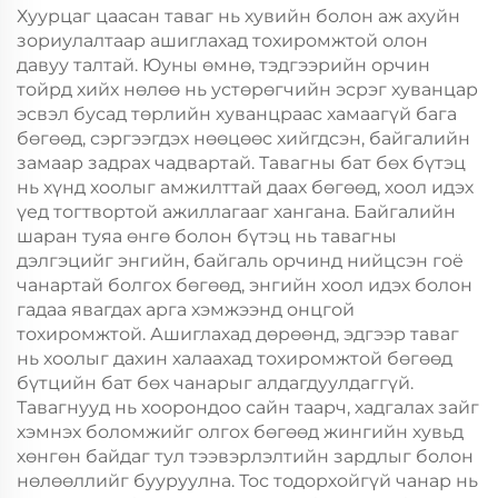
өрөөний баримт
Пластик Пакинг
Хуурцаг цаасан таваг нь хувийн болон аж ахуйн
барих
зориулалтаар ашиглахад тохиромжтой олон
давуу талтай. Юуны өмнө, тэдгээрийн орчин
тойрд хийх нөлөө нь устөрөгчийн эсрэг хуванцар
эсвэл бусад төрлийн хуванцраас хамаагүй бага
бөгөөд, сэргээгдэх нөөцөөс хийгдсэн, байгалийн
замаар задрах чадвартай. Тавагны бат бөх бүтэц
нь хүнд хоолыг амжилттай даах бөгөөд, хоол идэх
үед тогтвортой ажиллагааг хангана. Байгалийн
шаран туяа өнгө болон бүтэц нь тавагны
дэлгэцийг энгийн, байгаль орчинд нийцсэн гоё
чанартай болгох бөгөөд, энгийн хоол идэх болон
гадаа явагдах арга хэмжээнд онцгой
тохиромжтой. Ашиглахад дөрөөнд, эдгээр таваг
нь хоолыг дахин халаахад тохиромжтой бөгөөд
бүтцийн бат бөх чанарыг алдагдуулдаггүй.
Тавагнууд нь хоорондоо сайн таарч, хадгалах зайг
хэмнэх боломжийг олгох бөгөөд жингийн хувьд
хөнгөн байдаг тул тээвэрлэлтийн зардлыг болон
нөлөөллийг бууруулна. Тос тодорхойгүй чанар нь