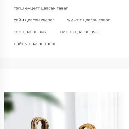
тэгш өнцөгт цаасан таваг
сайн цаасан хяслаг
жижиг цаасан таваг
том цаасан аяга
пицца цаасан аяга
цайны цаасан таваг