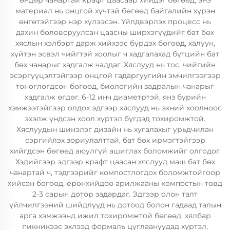
өндөр чанартай крафт цаасаар хийдэг бөгөөд, энэ
материал нь онцгой хүчтэй бөгөөд байгалийн хүрэн
өнгөтэйгээр нэр хүлээсэн. Үйлдвэрлэх процесс нь
дахин боловсруулсан цаасны ширхэгүүдийг бат бөх
хяслын хэлбэрт дарж хийхээс бүрдэх бөгөөд, халуун,
хүйтэн эсвэл чийгтэй хоолыг ч хадгалахад бүтцийн бат
бөх чанарыг хадгалж чаддаг. Хяслууд нь тос, чийгийн
эсэргүүцэлтэйгээр онцгой гадаргуугийн эмчилгээгээр
тоноглогдсон бөгөөд, биологийн задралын чанарыг
хадгалж өгдөг. 6-12 инч диаметртэй, янз бүрийн
хэмжээтэйгээр олдох эдгээр хяслууд нь эхний хоолноос
эхэлж үндсэн хоол хүртэл бүгдэд тохиромжтой.
Хяслуудын шинэлэг дизайн нь хугалахыг урьдчилан
сэргийлэх зориулалттай, бат бөх ирмэгтэйгээр
хийгдсэн бөгөөд аюулгүй ашиглах боломжийг олгодог.
Хэдийгээр эдгээр крафт цаасан хяслууд маш бат бөх
чанартай ч, тэдгээрийг компостлогдох боломжтойгоор
хийсэн бөгөөд, ерөнхийдөө арилжааны компостын төвд
2-3 сарын дотор задардаг. Эдгээр олон талт
үйлчилгээний шийдлүүд нь дотоод болон гадаад талын
арга хэмжээнд ижил тохиромжтой бөгөөд, хялбар
пикникээс эхлээд формаль цуглаануудад хүртэл,